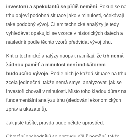
investorů a spekulantů se příliš nemění
. Pokud se na
trhu objeví podobná situace jako v minulosti, očekávají
také podobný vývoj. Cílem technické analýzy je tedy
vyhledávat opakující se vzorce v historických datech a
následně podle těchto vzorů předvídat vývoj trhu.
Kritici technické analýzy naopak namítají, že
trh nemá
žádnou paměť a minulost není indikátorem
budoucího vývoje
. Podle nich je každá situace na trhu
zcela jedinečná, takže nemá smysl analyzovat, jak se
investoři chovali v minulosti. Místo toho kladou důraz na
fundamentální analýzu trhu (sledování ekonomických
zpráv a ukazatelů).
Jak jistě tušíte, pravda bude někde uprostřed.
Chování obchodníků se opravdu příliš nemění, takže