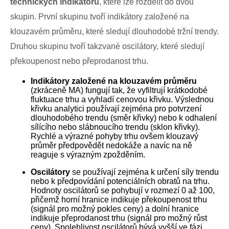
technických indikátorů
, které lze rozdělit do dvou
skupin. První skupinu tvoří indikátory založené na
klouzavém průměru, které sledují dlouhodobé tržní trendy.
Druhou skupinu tvoří takzvané oscilátory, které sledují
překoupenost nebo přeprodanost trhu.
Indikátory založené na klouzavém průměru
(zkráceně MA) fungují tak, že vyfiltrují krátkodobé
fluktuace trhu a vyhladí cenovou křivku. Výslednou
křivku analytici používají zejména pro potvrzení
dlouhodobého trendu (směr křivky) nebo k odhalení
sílícího nebo slábnoucího trendu (sklon křivky).
Rychlé a výrazné pohyby trhu ovšem klouzavý
průměr předpovědět nedokáže a navíc na ně
reaguje s výrazným zpožděním.
Oscilátory
se používají zejména k určení síly trendu
nebo k předpovídání potenciálních obratů na trhu.
Hodnoty oscilátorů se pohybují v rozmezí 0 až 100,
přičemž horní hranice indikuje překoupenost trhu
(signál pro možný pokles ceny) a dolní hranice
indikuje přeprodanost trhu (signál pro možný růst
ceny). Spolehlivost oscilátorů bývá vyšší ve fázi