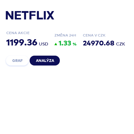
NETFLIX
CENA AKCIE
ZMĚNA 24H
CENA V CZK
1199.36
1.33
24970.68
USD
%
CZK
GRAF
ANALÝZA