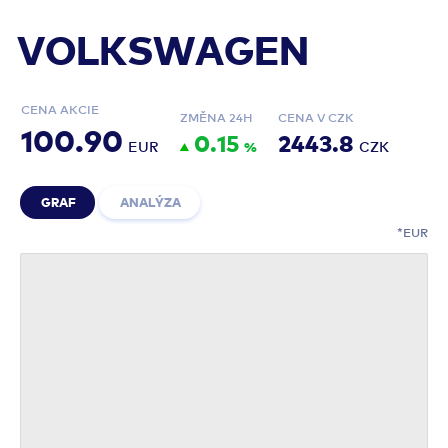
VOLKSWAGEN
CENA AKCIE
ZMĚNA 24H
CENA V CZK
100.90
0.15
2443.8
EUR
%
CZK
GRAF
ANALÝZA
EUR