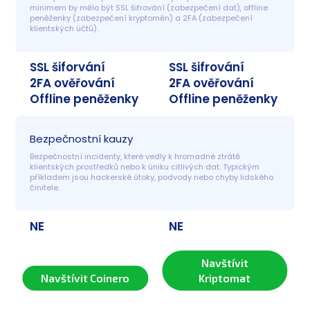
minimem by mělo být SSL šifrování (zabezpečení dat), offline 
peněženky (zabezpečení kryptoměn) a 2FA (zabezpečení 
klientských účtů). 
SSL šiforvání
SSL šifrování
2FA ověřování
2FA ověřování
Offline peněženky
Offline peněženky
Bezpečnostní kauzy
Bezpečnostní incidenty, které vedly k hromadné ztrátě 
klientských prostředků nebo k úniku citlivých dat. Typickým 
příkladem jsou hackerské útoky, podvody nebo chyby lidského 
činitele.
NE
NE
Navštívit
Navštívit Coinero
Kriptomat