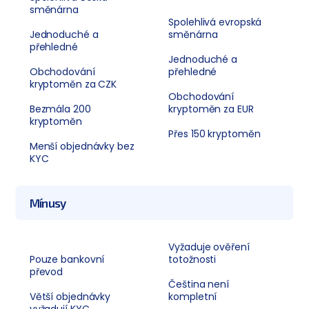
směnárna
Spolehlivá evropská
Jednoduché a
směnárna
přehledné
Jednoduché a
Obchodování
přehledné
kryptoměn za CZK
Obchodování
Bezmála 200
kryptoměn za EUR
kryptoměn
Přes 150 kryptoměn
Menší objednávky bez
KYC
Mínusy
Vyžaduje ověření
Pouze bankovní
totožnosti
převod
Čeština není
Větší objednávky
kompletní
vyžadují KYC