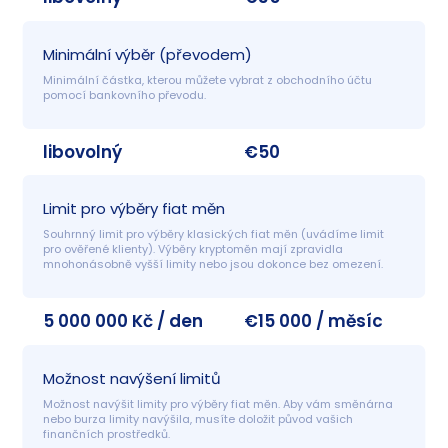
Minimální výběr (převodem)
Minimální částka, kterou můžete vybrat z obchodního účtu 
pomocí bankovního převodu.
libovolný
€50
Limit pro výběry fiat měn
Souhrnný limit pro výběry klasických fiat měn (uvádíme limit 
pro ověřené klienty). Výběry kryptoměn mají zpravidla 
mnohonásobně vyšší limity nebo jsou dokonce bez omezení.
5 000 000 Kč / den
€15 000 / měsíc
Možnost navýšení limitů
Možnost navýšit limity pro výběry fiat měn. Aby vám směnárna 
nebo burza limity navýšila, musíte doložit původ vašich 
finančních prostředků.