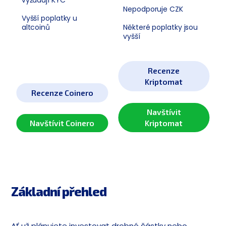
Nepodporuje CZK
Vyšší poplatky u
altcoinů
Některé poplatky jsou
vyšší
Recenze
Kriptomat
Recenze Coinero
Navštívit
Navštívit Coinero
Kriptomat
Základní přehled
Ať už plánujete investovat drobné částky nebo