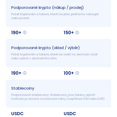
Podporované krypto (nákup / prodej)
Počet kryptoměn a tokenů, které lze přes platformu nakoupit 
nebo prodat.
190+
150+
Podporované krypto (vklad / výběr)
Počet kryptoměn a tokenů, které lze vložit na obchodní účet 
nebo vybrat z obchodního účtu.
190+
100+
Stablecoiny
Podporované stablecoiny. Stabelcoiny jsou tokeny, jejichž 
hodnota je vázaná na klasické měny (například USD nebo EUR).
USDC
USDC