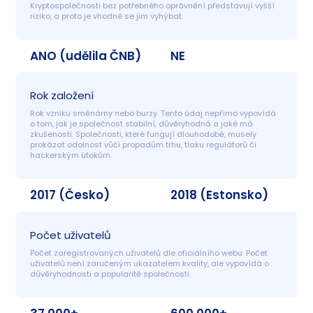
Kryptospolečnosti bez potřebného oprávnění představují vyšší 
riziko, a proto je vhodné se jim vyhýbat.
ANO (udělila ČNB)
NE
Rok založení
Rok vzniku směnárny nebo burzy. Tento údaj nepřímo vypovídá 
o tom, jak je společnost stabilní, důvěryhodná a jaké má 
zkušenosti. Společnosti, které fungují dlouhodobě, musely 
prokázat odolnost vůči propadům trhu, tlaku regulátorů či 
hackerským útokům.
2017 (Česko)
2018 (Estonsko)
Počet uživatelů
Počet zaregistrovaných uživatelů dle oficiálního webu. Počet 
uživatelů není zaručeným ukazatelem kvality, ale vypovídá o 
důvěryhodnosti a popularitě společnosti.