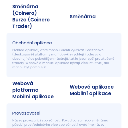
Směnárna
(Coinero)
Směnárna
Burza (Coinero
Trader)
Obchodní aplikace
Přehled aplikací, které mohou klienti využívat. Počítačové 
(desktopové) platformy mají obvykle rychlejší odezvu a 
obsahují více pokročilých nástrojů, takže jsou lepší pro zkušené 
tradery. Webové a mobilní aplikace bývají více intuitivní, ale 
mohou být pomalejší.
Webová
Webová aplikace
platforma
Mobilní aplikace
Mobilní aplikace
Provozovatel
Název provozující společnosti. Pokud burza nebo směnárna 
působí prostřednictvím více společností, uvádíme název 