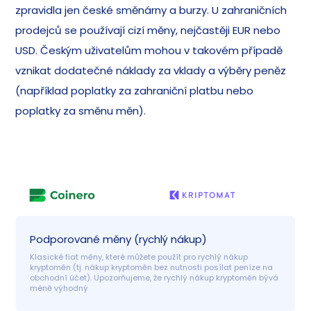
zpravidla jen české směnárny a burzy. U zahraničních
prodejců se používají cizí měny, nejčastěji EUR nebo
USD. Českým uživatelům mohou v takovém případě
vznikat dodatečné náklady za vklady a výběry peněz
(například poplatky za zahraniční platbu nebo
poplatky za směnu měn).
Podporované měny (rychlý nákup)
Klasické fiat měny, které můžete použít pro rychlý nákup 
kryptoměn (tj. nákup kryptoměn bez nutnosti posílat peníze na 
obchodní účet). Upozorňujeme, že rychlý nákup kryptoměn bývá 
méně výhodný