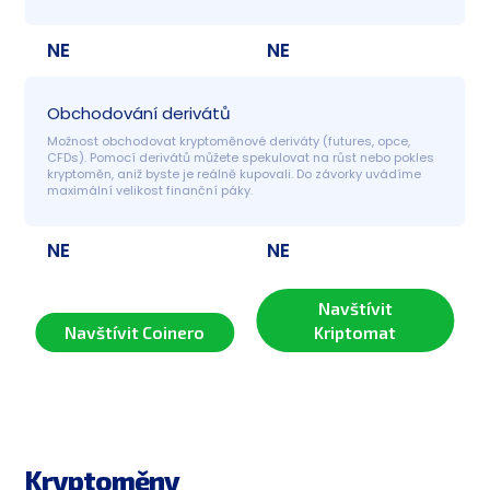
NE
NE
Obchodování derivátů
Možnost obchodovat kryptoměnové deriváty (futures, opce, 
CFDs). Pomocí derivátů můžete spekulovat na růst nebo pokles 
kryptoměn, aniž byste je reálně kupovali. Do závorky uvádíme 
maximální velikost finanční páky.
NE
NE
Navštívit
Navštívit Coinero
Kriptomat
Kryptoměny