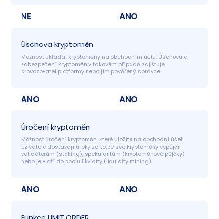
NE
ANO
Úschova kryptoměn
Možnost ukládat kryptoměny na obchodním účtu. Úschovu a 
zabezpečení kryptoměn v takovém případě zajišťuje 
provozovatel platformy nebo jím pověřený správce.
ANO
ANO
Úročení kryptoměn
Možnost úročení kryptoměn, které uložíte na obchodní účet. 
Uživatelé dostávají úroky za to, že své kryptoměny vypůjčí 
validátorům (staking), spekulantům (kryptoměnové půjčky) 
nebo je vloží do poolu likvidity (liquidity mining).
ANO
ANO
Funkce LIMIT ORDER