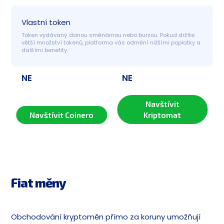
Vlastní token
Token vydávaný danou směnárnou nebo burzou. Pokud držíte 
větší množství tokenů, platforma vás odmění nižšími poplatky a 
dalšími benefity.
NE
NE
Navštívit
Navštívit Coinero
Kriptomat
Fiat měny
Obchodování kryptoměn přímo za koruny umožňují