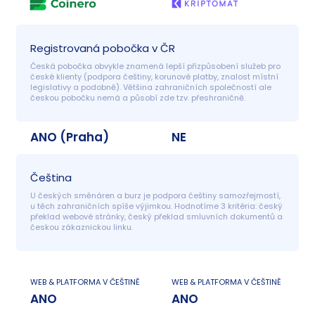
Registrovaná pobočka v ČR
Česká pobočka obvykle znamená lepší přizpůsobení služeb pro 
české klienty (podpora češtiny, korunové platby, znalost místní 
legislativy a podobně). Většina zahraničních společností ale 
českou pobočku nemá a působí zde tzv. přeshraničně.
ANO (Praha)
NE
Čeština
U českých směnáren a burz je podpora češtiny samozřejmostí, 
u těch zahraničních spíše výjimkou. Hodnotíme 3 kritéria: český 
překlad webové stránky, český překlad smluvních dokumentů a 
českou zákaznickou linku.
WEB & PLATFORMA V ČEŠTINĚ
WEB & PLATFORMA V ČEŠTINĚ
ANO
ANO