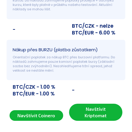
kartou. Do nákladů zahrnujeme poplatky prodejce + odchylku 
kurzu, které byly platné v průběhu našeho testování. Aktuální 
náklady se mohou lišit.
BTC/CZK - nelze
-
BTC/EUR - 6.00 %
Nákup přes BURZU (platba zůstatkem)
Orientační poplatek za nákup BTC přes burzovní platformu. Do 
nákladů zahrnujeme pouze komisní poplatek burzy (základní 
sazba bez zvýhodnění). Nezohledňujeme tržní spread, jehož 
velikost se nestále mění.
BTC/CZK - 1.00 %
-
BTC/EUR - 1.00 %
Navštívit
Navštívit Coinero
Kriptomat