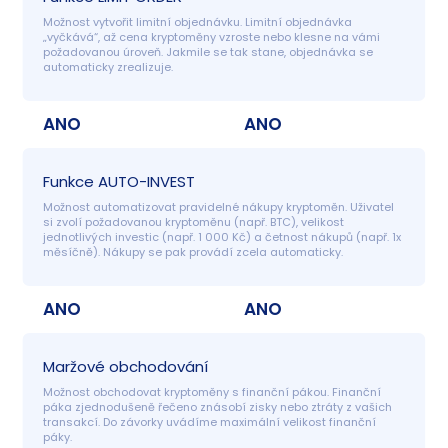
Možnost vytvořit limitní objednávku. Limitní objednávka 
„vyčkává“, až cena kryptoměny vzroste nebo klesne na vámi 
požadovanou úroveň. Jakmile se tak stane, objednávka se 
automaticky zrealizuje.
ANO
ANO
Funkce AUTO-INVEST
Možnost automatizovat pravidelné nákupy kryptoměn. Uživatel 
si zvolí požadovanou kryptoměnu (např. BTC), velikost 
jednotlivých investic (např. 1 000 Kč) a četnost nákupů (např. 1x 
měsíčně). Nákupy se pak provádí zcela automaticky.
ANO
ANO
Maržové obchodování
Možnost obchodovat kryptoměny s finanční pákou. Finanční 
páka zjednodušeně řečeno znásobí zisky nebo ztráty z vašich 
transakcí. Do závorky uvádíme maximální velikost finanční 
páky.