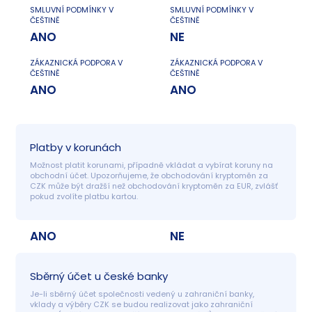
SMLUVNÍ PODMÍNKY V
SMLUVNÍ PODMÍNKY V
ČEŠTINĚ
ČEŠTINĚ
ANO
NE
ZÁKAZNICKÁ PODPORA V
ZÁKAZNICKÁ PODPORA V
ČEŠTINĚ
ČEŠTINĚ
ANO
ANO
Platby v korunách
Možnost platit korunami, případně vkládat a vybírat koruny na 
obchodní účet. Upozorňujeme, že obchodování kryptoměn za 
CZK může být dražší než obchodování kryptoměn za EUR, zvlášť 
pokud zvolíte platbu kartou.
ANO
NE
Sběrný účet u české banky
Je-li sběrný účet společnosti vedený u zahraniční banky, 
vklady a výběry CZK se budou realizovat jako zahraniční 