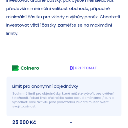
investovat drobné částky, pak byste měli sledovat
především minimální velikost obchodu, případně
minimální částku pro vklady a výběry peněz. Chcete-li
investovat větší částky, zaměřte se na maximální
limity.
Limit pro anonymní objednávky
Souhrnný limit pro objednávky, které můžete vytvořit bez ověření 
totožnosti. Pokud limit překročíte nebo pokud směnárna / burza 
vyhodnotí vaši aktivitu jako podezřelou, budete muset ověřit 
svoji totožnost.
25 000 Kč
-