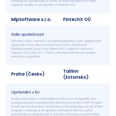
holdingové společnosti a název dceřiné společnosti, která 
zajišťuje služby na evropském / českém trhu.
MipSoftware s.r.o.
FintechX OÜ
Sídlo společnosti
Oficiální sídlo centrály a evropské pobočky. Sídlo společnosti 
vypovídá o tom, jaká pravidla musí firma dodržovat. 
Důvěryhodnější jsou firmy, které sídlí v zemích s přísnou 
regulací (EU, USA, UK…). Sídlo v offshore zemích je naopak 
varovným signálem.
Tallinn
Praha (Česko)
(Estonsko)
Oprávnění v EU
Služby související s kryptoaktivy mohou na evropském trhu 
poskytovat pouze společnosti autorizované jako CASP (Crypto-
Asset Service Provider). Autorizace CASP potvrzuje, že její držitel 
funguje v souladu s evropským nařízením MiCA a splnil 
požadavky na bezpečnost a ochranu klientských prostředků. 