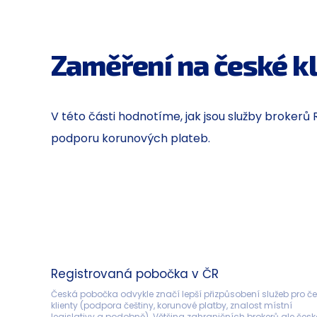
Zaměření na české kl
V této části hodnotíme, jak jsou služby broke
podporu korunových plateb.
Registrovaná pobočka v ČR
Česká pobočka odvykle značí lepší přizpůsobení služeb pro če
klienty (podpora češtiny, korunové platby, znalost místní 
legislativy a podobně). Většina zahraničních brokerů ale česk