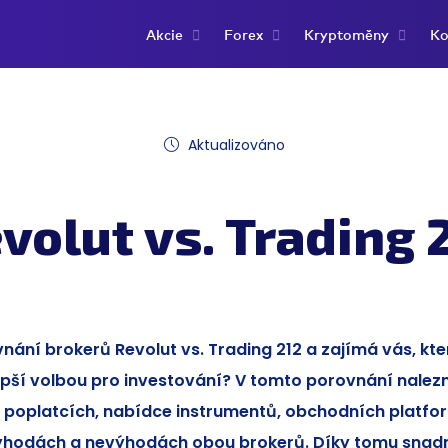
Akcie
Forex
Kryptoměny
Ko
Aktualizováno
volut vs. Trading 
nání brokerů Revolut vs. Trading 212 a zajímá vás, kter
epší volbou pro investování? V tomto porovnání nalezn
 poplatcích, nabídce instrumentů, obchodních platfo
ýhodách a nevýhodách obou brokerů. Díky tomu snadno