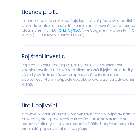
Licence pro EU
Licence značí, že broker splňuje legislativní předpisy a podléh
dohledu kontrolních úřadů. Za relevantní považujeme licence
platné v zemích EU (
ČNB
, 
CySEC
…), ve Spojeném království (
FC
v USA (
SEC
) nebo v Austrálii (ASIC).
Pojištění investic
Pojištění investic pro případ, že by brokerská společnost 
zbankrotovala a nedokázala klientům vrátit jejich prostředky. 
závorky uvádíme název kompenzačního fondu nebo 
společnosti, která v případě úpadku brokera zajistí odškodněn
klientů.
Limit pojištění
Maximální částka, kterou kompenzační fond v případě bankro
brokera vyplatí poškozeným klientům. Limit se vztahuje na 
jednotlivé klienty, nikoliv na jednotlivé účty. I když má tedy klien
více účtů, pojistný limit se nezvyšuje.