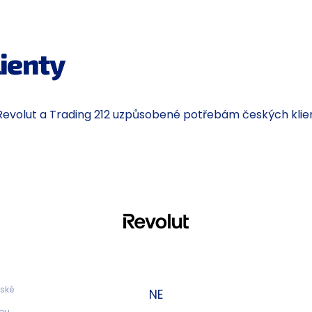
ienty
rů Revolut a Trading 212 uzpůsobené potřebám českých kl
ské 
NE
ou 