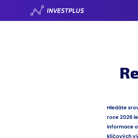
Re
Hledáte srov
roce 2026 l
informace o
klíčových v