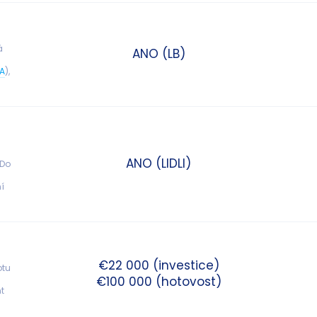
á 
ANO (LB)
 
A
), 
ANO (LIDLI)
Do 
í 
€22 000 (investice)
tu 
€100 000 (hotovost)
t 