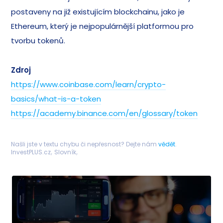
postaveny na již existujícím blockchainu, jako je
Ethereum, který je nejpopulárnější platformou pro
tvorbu tokenů.
Zdroj
https://www.coinbase.com/learn/crypto-
basics/what-is-a-token
https://academy.binance.com/en/glossary/token
Našli jste v textu chybu či nepřesnost? Dejte nám
vědět
.
InvestPLUS.cz
Slovník