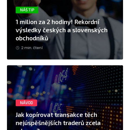
NÁŠ TIP
1 milion za 2 hodiny! Rekordní
výsledky českých a slovenských
obchodníků
2 min. čtení
NÁVOD
Jak kopírovat transakce těch
nejúspěšnějších traderů zcela