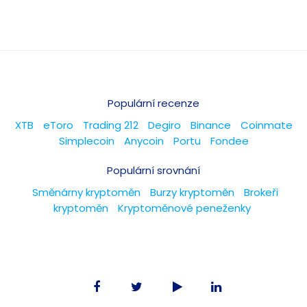
Populární recenze
XTB
eToro
Trading 212
Degiro
Binance
Coinmate
Simplecoin
Anycoin
Portu
Fondee
Populární srovnání
Směnárny kryptoměn
Burzy kryptoměn
Brokeři
kryptoměn
Kryptoměnové peneženky