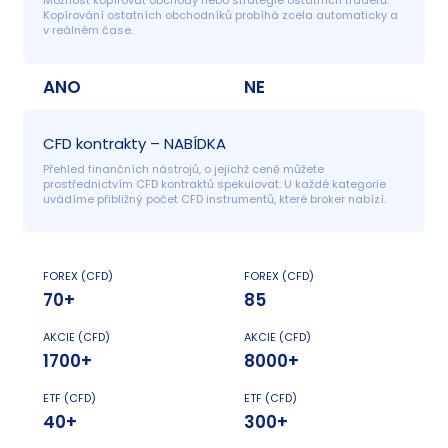
Kopírování ostatních obchodníků probíhá zcela automaticky a 
v reálném čase.
ANO
NE
CFD kontrakty – NABÍDKA
Přehled finančních nástrojů, o jejichž ceně můžete 
prostřednictvím CFD kontraktů spekulovat. U každé kategorie 
uvádíme přibližný počet CFD instrumentů, které broker nabízí.
FOREX (CFD)
FOREX (CFD)
70+
85
AKCIE (CFD)
AKCIE (CFD)
1700+
8000+
ETF (CFD)
ETF (CFD)
40+
300+