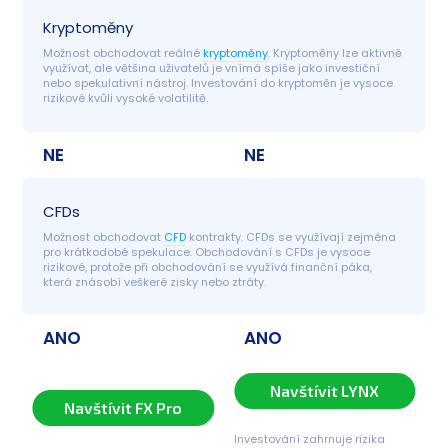
Kryptoměny
Možnost obchodovat reálné 
kryptoměny
. Kryptoměny lze aktivně 
využívat, ale většina uživatelů je vnímá spíše jako investiční 
nebo spekulativní nástroj. Investování do kryptoměn je vysoce 
rizikové kvůli vysoké volatilitě.
NE
NE
CFDs
Možnost obchodovat 
CFD
 kontrakty. CFDs se využívají zejména 
pro krátkodobé spekulace. Obchodování s CFDs je vysoce 
rizikové, protože při obchodování se využívá finanční páka, 
která znásobí veškeré zisky nebo ztráty.
ANO
ANO
Navštívit LYNX
Navštívit FX Pro
Investování zahrnuje rizika