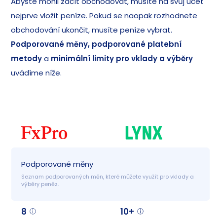
Abyste mohli začít obchodovat, musíte na svůj účet
nejprve vložit peníze. Pokud se naopak rozhodnete
obchodování ukončit, musíte peníze vybrat.
Podporované měny, podporované platební
metody
a
minimální limity pro vklady a výběry
uvádíme níže.
Podporované měny
Seznam podporovaných měn, které můžete využít pro vklady a 
výběry peněz.
8
10+