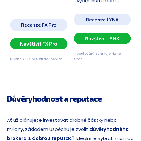
výběr instrumentů.
Recenze LYNX
Recenze FX Pro
Navštívit LYNX
Navštívit FX Pro
Investování zahrnuje rizika
Služba CFD. 73% ztrácí peníze
ztrát.
Důvěryhodnost a reputace
Ať už plánujete investovat drobné částky nebo
miliony, základem úspěchu je zvolit
důvěryhodného
brokera s dobrou reputací
. Ideální je vybrat známou