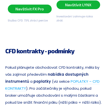
Navštívit LYNX
Navštívit FX Pro
Investování zahrnuje rizika
Služba CFD. 73% ztrácí peníze
ztrát.
CFD kontrakty - podmínky
Pokud plánujete obchodovat CFD kontrakty, měla by
vás zajímat především
nabídka dostupných
instrumentů
a
poplatky
(viz sekce
POPLATKY – CFD
KONTRAKTY
). Pro začátečníky je výhodou, pokud
broker umožňuje obchodování s malými částkami a
pokud lze snížit finanční páku (nižší páka = nižší riziko).