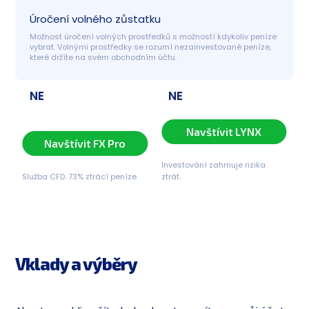
Úročení volného zůstatku
Možnost úročení volných prostředků s možností kdykoliv peníze 
vybrat. Volnými prostředky se rozumí nezainvestované peníze, 
které držíte na svém obchodním účtu.
NE
NE
Navštívit LYNX
Navštívit FX Pro
Investování zahrnuje rizika
Služba CFD. 73% ztrácí peníze
ztrát.
Vklady a výběry