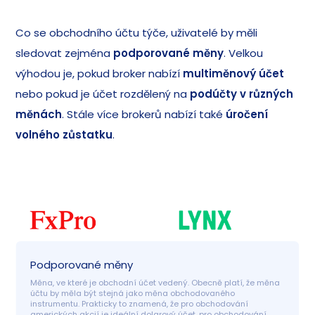
Co se obchodního účtu týče, uživatelé by měli
sledovat zejména
podporované měny
. Velkou
výhodou je, pokud broker nabízí
multiměnový účet
nebo pokud je účet rozdělený na
podúčty v různých
měnách
. Stále více brokerů nabízí také
úročení
volného zůstatku
.
Podporované měny
Měna, ve které je obchodní účet vedený. Obecně platí, že měna 
účtu by měla být stejná jako měna obchodovaného 
instrumentu. Prakticky to znamená, že pro obchodování 
amerických akcií je ideální dolarový účet, pro obchodování 