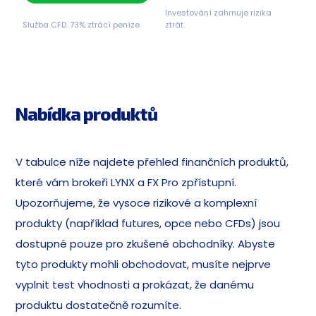
Investování zahrnuje rizika
Služba CFD. 73% ztrácí peníze
ztrát.
Nabídka produktů
V tabulce níže najdete přehled finančních produktů,
které vám brokeři LYNX a FX Pro zpřístupní.
Upozorňujeme, že vysoce rizikové a komplexní
produkty (například futures, opce nebo CFDs) jsou
dostupné pouze pro zkušené obchodníky. Abyste
tyto produkty mohli obchodovat, musíte nejprve
vyplnit test vhodnosti a prokázat, že danému
produktu dostatečně rozumíte.