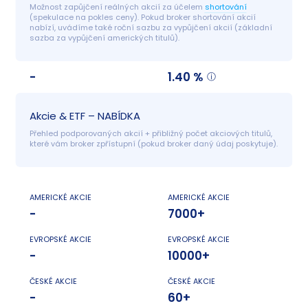
Možnost zapůjčení reálných akcií za účelem 
shortování
(spekulace na pokles ceny). Pokud broker shortování akcií 
nabízí, uvádíme také roční sazbu za vypůjčení akcií (základní 
sazba za vypůjčení amerických titulů).
-
1.40 %
Akcie & ETF – NABÍDKA
Přehled podporovaných akcií + přibližný počet akciových titulů, 
které vám broker zpřístupní (pokud broker daný údaj poskytuje).
AMERICKÉ AKCIE
AMERICKÉ AKCIE
-
7000+
EVROPSKÉ AKCIE
EVROPSKÉ AKCIE
-
10000+
ČESKÉ AKCIE
ČESKÉ AKCIE
-
60+