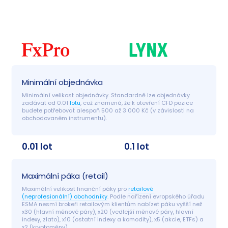
Minimální objednávka
Minimální velikost objednávky. Standardně lze objednávky 
zadávat od 0.01 
lotu
, což znamená, že k otevření CFD pozice 
budete potřebovat alespoň 500 až 3 000 Kč (v závislosti na 
obchodovaném instrumentu).
0.01 lot
0.1 lot
Maximální páka (retail)
Maximální velikost finanční páky pro 
retailové 
(neprofesionální) obchodníky
. Podle nařízení evropského úřadu 
ESMA nesmí brokeři retailovým klientům nabízet páku vyšší než 
x30 (hlavní měnové páry), x20 (vedlejší měnové páry, hlavní 
indexy, zlato), x10 (ostatní indexy a komodity), x5 (akcie, ETFs) a 
x2 (kryptoměny).