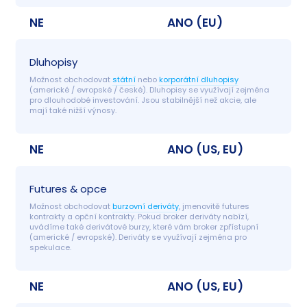
NE
ANO (EU)
Dluhopisy
Možnost obchodovat 
státní
 nebo 
korporátní dluhopisy
(americké / evropské / české). Dluhopisy se využívají zejména 
pro dlouhodobé investování. Jsou stabilnější než akcie, ale 
mají také nižší výnosy.
NE
ANO (US, EU)
Futures & opce
Možnost obchodovat 
burzovní deriváty
, jmenovitě futures 
kontrakty a opční kontrakty. Pokud broker deriváty nabízí, 
uvádíme také derivátové burzy, které vám broker zpřístupní 
(americké / evropské). Deriváty se využívají zejména pro 
spekulace.
NE
ANO (US, EU)