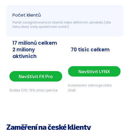
Počet klientů
Počet zaregistrovaných klientů nebo aktivních uživatelů (dle 
toho, který údaj společnost uvádí).
17 milionů celkem
2 miliony
70 tisíc celkem
aktivních
Navštívit LYNX
Navštívit FX Pro
Investování zahrnuje rizika
Služba CFD. 73% ztrácí peníze
ztrát.
Zaměření na české klienty