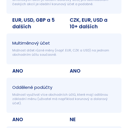
českých akcií je ideální korunový účet a podobně.
EUR, USD, GBP a 5
CZK, EUR, USD a
dalších
10+ dalších
Multiměnový účet
Možnost držet různé měny (např. EUR, CZK a USD) na jednom 
obchodním účtu současně.
ANO
ANO
Oddělené podúčty
Možnost využívat více obchodních účtů, které mají odlišnou 
základní měnu (uživatel má například korunový a dolarový 
účet).
ANO
NE