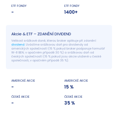
ETF FONDY
ETF FONDY
-
1400+
Akcie & ETF – ZDANĚNÍ DIVIDEND
Velikost srážkové daně, kterou broker aplikuje při zdanění 
dividend
. Uvádíme srážkovou daň pro dividendy od 
amerických společností (15 % pokud broker podporuje formulář 
W-8 BEN; v opačném případě 30 %) a srážkovou daň od 
českých společností (15 % pokud jsou akcie uložené u české 
společnosti, v opačném případě 35 %).
AMERICKÉ AKCIE
AMERICKÉ AKCIE
-
15 %
ČESKÉ AKCIE
ČESKÉ AKCIE
-
35 %