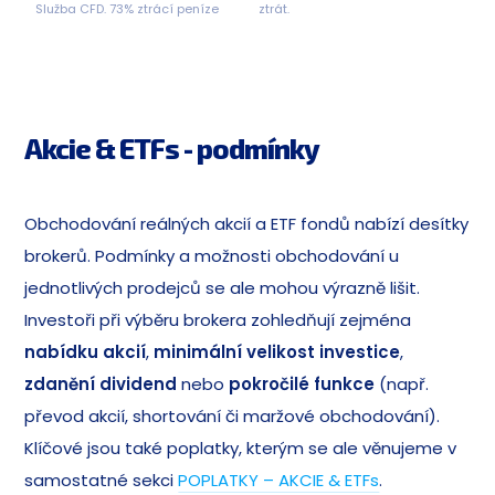
Služba CFD. 73% ztrácí peníze
ztrát.
Akcie & ETFs - podmínky
Obchodování reálných akcií a ETF fondů nabízí desítky
brokerů. Podmínky a možnosti obchodování u
jednotlivých prodejců se ale mohou výrazně lišit.
Investoři při výběru brokera zohledňují zejména
nabídku akcií
,
minimální velikost investice
,
zdanění dividend
nebo
pokročilé funkce
(např.
převod akcií, shortování či maržové obchodování).
Klíčové jsou také poplatky, kterým se ale věnujeme v
samostatné sekci
POPLATKY – AKCIE & ETFs
.