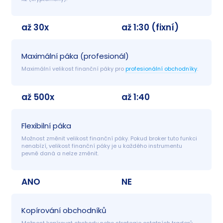
až 30x
až 1:30 (fixní)
Maximální páka (profesionál)
Maximální velikost finanční páky pro 
profesionální obchodníky
.
až 500x
až 1:40
Flexibilní páka
Možnost změnit velikost finanční páky. Pokud broker tuto funkci 
nenabízí, velikost finanční páky je u každého instrumentu 
pevně daná a nelze změnit.
ANO
NE
Kopírování obchodníků
Možnost kopírovat obchody nebo strategie ostatních traderů. 