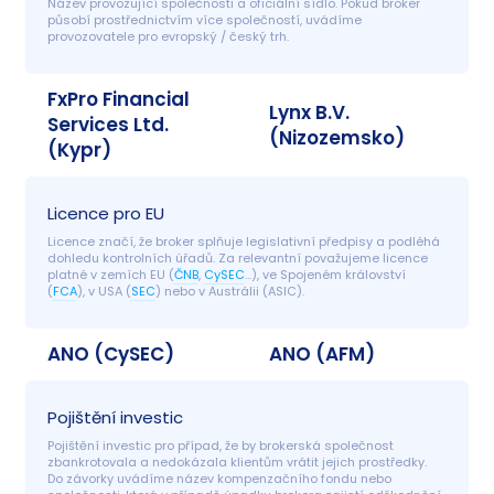
Název provozující společnosti a oficiální sídlo. Pokud broker 
působí prostřednictvím více společností, uvádíme 
provozovatele pro evropský / český trh.
FxPro Financial
Lynx B.V.
Services Ltd.
(Nizozemsko)
(Kypr)
Licence pro EU
Licence značí, že broker splňuje legislativní předpisy a podléhá 
dohledu kontrolních úřadů. Za relevantní považujeme licence 
platné v zemích EU (
ČNB
, 
CySEC
…), ve Spojeném království 
(
FCA
), v USA (
SEC
) nebo v Austrálii (ASIC).
ANO (CySEC)
ANO (AFM)
Pojištění investic
Pojištění investic pro případ, že by brokerská společnost 
zbankrotovala a nedokázala klientům vrátit jejich prostředky. 
Do závorky uvádíme název kompenzačního fondu nebo 