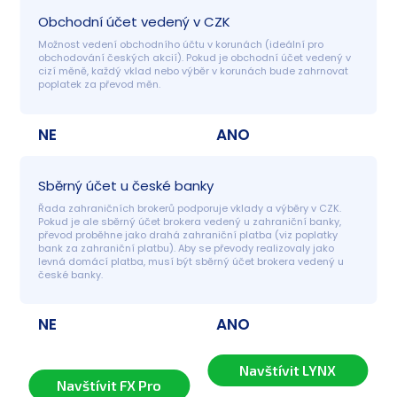
Obchodní účet vedený v CZK
Možnost vedení obchodního účtu v korunách (ideální pro 
obchodování českých akcií). Pokud je obchodní účet vedený v 
cizí měně, každý vklad nebo výběr v korunách bude zahrnovat 
poplatek za převod měn.
NE
ANO
Sběrný účet u české banky
Řada zahraničních brokerů podporuje vklady a výběry v CZK. 
Pokud je ale sběrný účet brokera vedený u zahraniční banky, 
převod proběhne jako drahá zahraniční platba (viz poplatky 
bank za zahraniční platbu). Aby se převody realizovaly jako 
levná domácí platba, musí být sběrný účet brokera vedený u 
české banky.
NE
ANO
Navštívit LYNX
Navštívit FX Pro