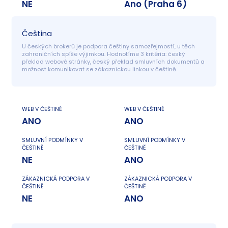
NE
Ano (Praha 6)
Čeština
U českých brokerů je podpora češtiny samozřejmostí, u těch 
zahraničních spíše výjimkou. Hodnotíme 3 kritéria: český 
překlad webové stránky, český překlad smluvních dokumentů a 
možnost komunikovat se zákaznickou linkou v češtině.
WEB V ČEŠTINĚ
WEB V ČEŠTINĚ
ANO
ANO
SMLUVNÍ PODMÍNKY V
SMLUVNÍ PODMÍNKY V
ČEŠTINĚ
ČEŠTINĚ
NE
ANO
ZÁKAZNICKÁ PODPORA V
ZÁKAZNICKÁ PODPORA V
ČEŠTINĚ
ČEŠTINĚ
NE
ANO