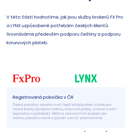
V této části hodnotíme, jak jsou služby brokerů FX Pro
a LYNX uzpůsobené potřebám českých klientů.
Srovnáváme především podporu češtiny a podporu
korunových plateb.
Registrovaná pobočka v ČR
Česká pobočka odvykle značí lepší přizpůsobení služeb pro 
české klienty (podpora češtiny, korunové platby, znalost místní 
legislativy a podobně). Většina zahraničních brokerů ale 
českou pobočku nemá a působí zde tzv. přeshraničně.