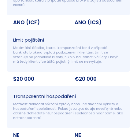
společnosti, která v případě úpadku brokera zajistí odškodnění 
klientů.
ANO (ICF)
ANO (ICS)
Limit pojištění
Maximální částka, kterou kompenzační fond v případě 
bankrotu brokera vyplatí poškozeným klientům. Limit se 
vztahuje na jednotlivé klienty, nikoliv na jednotlivé účty. I když 
má tedy klient více účtů, pojistný limit se nezvyšuje.
$20 000
€20 000
Transparentní hospodaření
Možnost dohledat výroční zprávy nebo jiné finanční výkazy o 
hospodaření společnosti. Pokud jsou tyto údaje neveřejné nebo 
obtížně dohledatelné, hospodaření společnosti hodnotíme jako 
netransparentní.
NE
NE