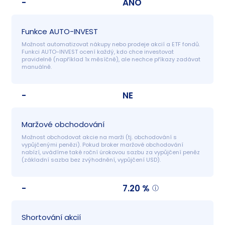
-
ANO
Funkce AUTO-INVEST
Možnost automatizovat nákupy nebo prodeje akcií a ETF fondů. 
Funkci AUTO-INVEST ocení každý, kdo chce investovat 
pravidelně (například 1x měsíčně), ale nechce příkazy zadávat 
manuálně.
-
NE
Maržové obchodování
Možnost obchodovat akcie na marži (tj. obchodování s 
vypůjčenými penězi). Pokud broker maržové obchodování 
nabízí, uvádíme také roční úrokovou sazbu za vypůjčení peněz 
(základní sazba bez zvýhodnění, vypůjčení USD).
-
7.20 %
Shortování akcií