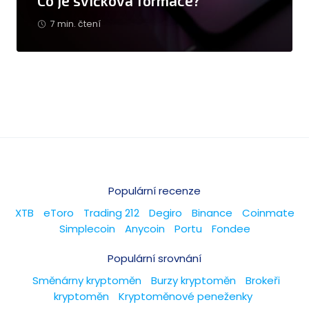
Co je svíčková formace?
7 min. čtení
Populární recenze
XTB
eToro
Trading 212
Degiro
Binance
Coinmate
Simplecoin
Anycoin
Portu
Fondee
Populární srovnání
Směnárny kryptoměn
Burzy kryptoměn
Brokeři
kryptoměn
Kryptoměnové peneženky