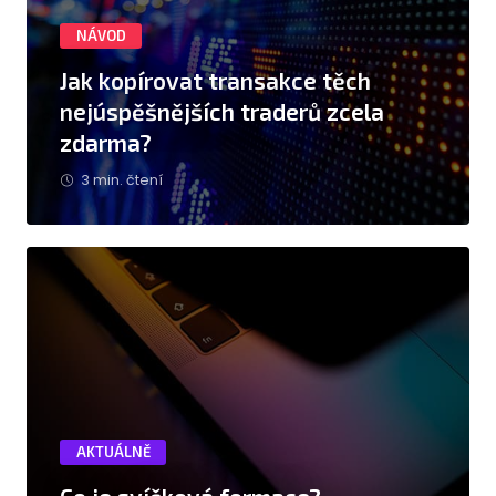
NÁVOD
Jak kopírovat transakce těch
nejúspěšnějších traderů zcela
zdarma?
3 min. čtení
AKTUÁLNĚ