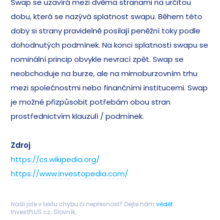
Swap se uzavírá mezi dvěma stranami na určitou
dobu, která se nazývá splatnost swapu. Během této
doby si strany pravidelně posílají peněžní toky podle
dohodnutých podmínek. Na konci splatnosti swapu se
nominální princip obvykle nevrací zpět. Swap se
neobchoduje na burze, ale na mimoburzovním trhu
mezi společnostmi nebo finančními institucemi. Swap
je možné přizpůsobit potřebám obou stran
prostřednictvím klauzulí / podmínek.
Zdroj
https://cs.wikipedia.org/
https://www.investopedia.com/
Našli jste v textu chybu či nepřesnost? Dejte nám
vědět
.
InvestPLUS.cz
Slovník