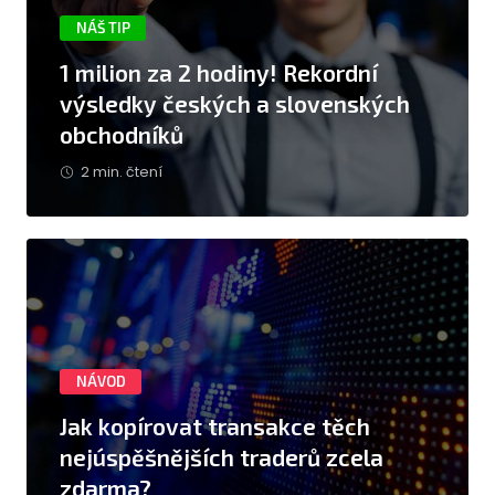
NÁŠ TIP
1 milion za 2 hodiny! Rekordní
výsledky českých a slovenských
obchodníků
2 min. čtení
NÁVOD
Jak kopírovat transakce těch
nejúspěšnějších traderů zcela
zdarma?