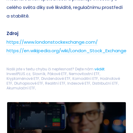
celého světa díky své likviditě, regulačnímu prostředí
a stabilitě.
Zdroj
https://www.londonstockexchange.com/
https://en.wikipedia.org/wiki/London_Stock_Exchange
Našli jste v textu chybu či nepřesnost? Dejte nám
vědět
.
InvestPLUS.cz
Slovník
Pákové ETF
Nemovitostní ETF
Kryptoměnové ETF
Dividendové ETF
Komoditní ETF
Hodnotové
ETF
Dluhopisové ETF
Realitní ETF
Indexové ETF
Distribuční ETF
Akumulační ETF