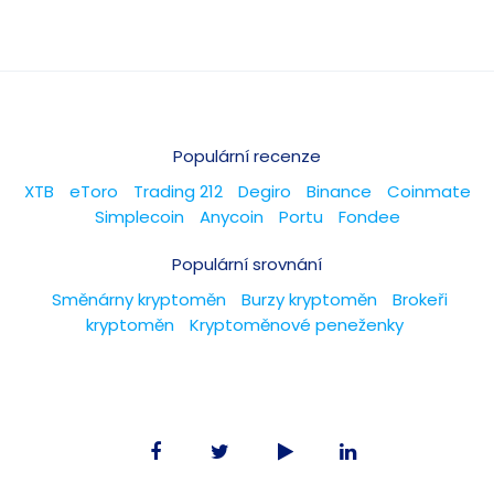
Populární recenze
XTB
eToro
Trading 212
Degiro
Binance
Coinmate
Simplecoin
Anycoin
Portu
Fondee
Populární srovnání
Směnárny kryptoměn
Burzy kryptoměn
Brokeři
kryptoměn
Kryptoměnové peneženky