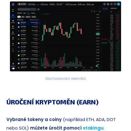
Obchodování derivátů
ÚROČENÍ KRYPTOMĚN (EARN)
Vybrané tokeny a coiny
(například ETH, ADA, DOT
nebo SOL)
můžete úročit pomocí
stakingu
.