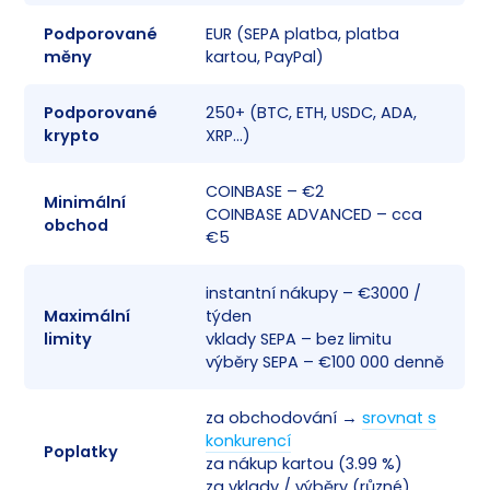
Podporované
EUR (SEPA platba, platba
✅
měny
kartou, PayPal)
Podporované
250+ (BTC, ETH, USDC, ADA,
✅
krypto
XRP…)
COINBASE – €2
Minimální
✅
COINBASE ADVANCED – cca
obchod
€5
instantní nákupy – €3000 /
Maximální
týden
✅
limity
vklady SEPA – bez limitu
výběry SEPA – €100 000 denně
za obchodování →
srovnat s
konkurencí
Poplatky
✅
za nákup kartou (3.99 %)
za vklady / výběry (různé)