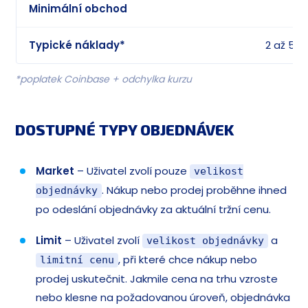
Minimální obchod
Typické náklady*
2 až 5 %
*poplatek Coinbase + odchylka kurzu
DOSTUPNÉ TYPY OBJEDNÁVEK
Market
– Uživatel zvolí pouze
velikost
. Nákup nebo prodej proběhne ihned
objednávky
po odeslání objednávky za aktuální tržní cenu.
Limit
– Uživatel zvolí
a
velikost objednávky
, při které chce nákup nebo
limitní cenu
prodej uskutečnit. Jakmile cena na trhu vzroste
nebo klesne na požadovanou úroveň, objednávka