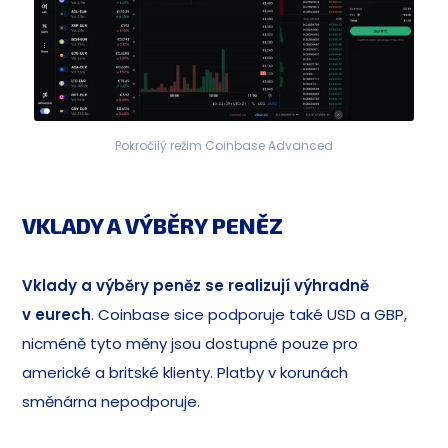
Pokročilý režim Coinbase Advanced
VKLADY A VÝBĚRY PENĚZ
Vklady a výběry peněz se realizují výhradně
v eurech
. Coinbase sice podporuje také USD a GBP,
nicméně tyto měny jsou dostupné pouze pro
americké a britské klienty. Platby v korunách
směnárna nepodporuje.