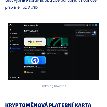
test vyplníte správně, obdržíte pár coinů v hodnotě
přilbižně 1 až 3 USD.
Learning rewards
KRYPTOMĚNOVÁ PLATEBNÍ KARTA