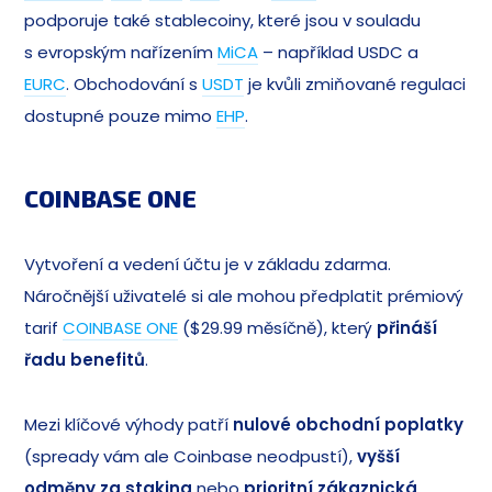
podporuje také stablecoiny, které jsou v souladu
s evropským nařízením
MiCA
– například USDC a
EURC
. Obchodování s
USDT
je kvůli zmiňované regulaci
dostupné pouze mimo
EHP
.
COINBASE ONE
Vytvoření a vedení účtu je v základu zdarma.
Náročnější uživatelé si ale mohou předplatit prémiový
tarif
COINBASE ONE
($29.99 měsíčně), který
přináší
řadu benefitů
.
Mezi klíčové výhody patří
nulové obchodní poplatky
(spready vám ale Coinbase neodpustí),
vyšší
odměny za staking
nebo
prioritní zákaznická