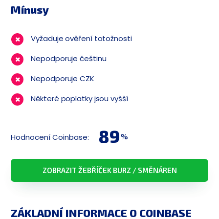
Mínusy
Vyžaduje ověření totožnosti
Nepodporuje češtinu
Nepodporuje CZK
Některé poplatky jsou vyšší
89
Hodnocení Coinbase:
%
ZOBRAZIT ŽEBŘÍČEK BURZ / SMĚNÁREN
ZÁKLADNÍ INFORMACE O COINBASE