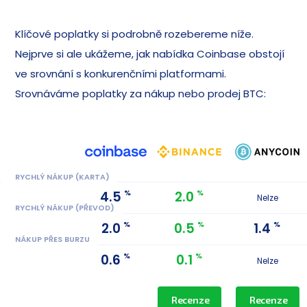
Klíčové poplatky si podrobně rozebereme níže.
Nejprve si ale ukážeme, jak nabídka Coinbase obstojí
ve srovnání s konkurenčními platformami.
Srovnáváme poplatky za nákup nebo prodej BTC:
RYCHLÝ NÁKUP (KARTA)
%
%
4.5
2.0
Nelze
RYCHLÝ NÁKUP (PŘEVOD)
%
%
%
2.0
0.5
1.4
NÁKUP PŘES BURZU
%
%
0.6
0.1
Nelze
Recenze
Recenze