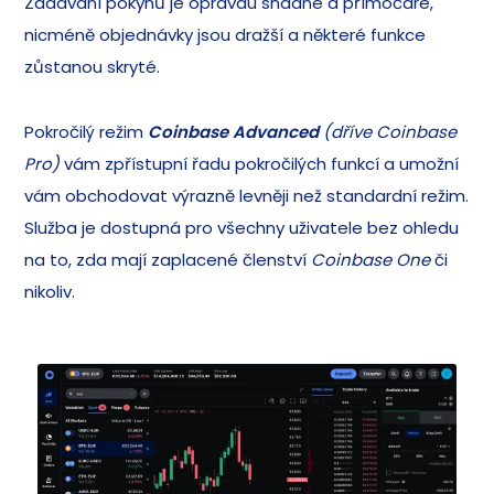
Zadávání pokynů je opravdu snadné a přímočaré,
nicméně objednávky jsou dražší a některé funkce
zůstanou skryté.
Pokročilý režim
Coinbase Advanced
(dříve Coinbase
Pro)
vám zpřístupní řadu pokročilých funkcí a umožní
vám obchodovat výrazně levněji než standardní režim.
Služba je dostupná pro všechny uživatele bez ohledu
na to, zda mají zaplacené členství
Coinbase One
či
nikoliv.