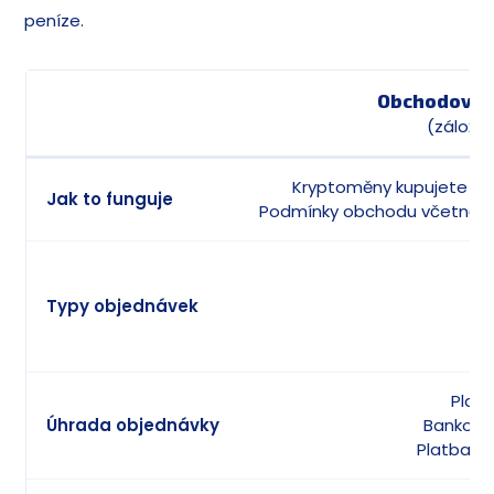
peníze.
Obchodovan
(záložk
Kryptoměny kupujete př
Jak to funguje
Podmínky obchodu včetně s
Typy objednávek
Plate
Úhrada objednávky
Bankovn
Platba z