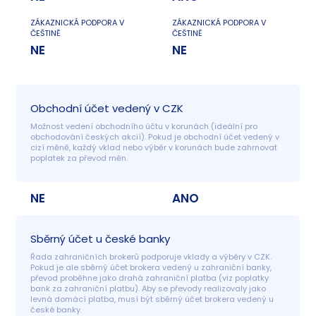
ZÁKAZNICKÁ PODPORA V
ZÁKAZNICKÁ PODPORA V
ČEŠTINĚ
ČEŠTINĚ
NE
NE
Obchodní účet vedený v CZK
Možnost vedení obchodního účtu v korunách (ideální pro 
obchodování českých akcií). Pokud je obchodní účet vedený v 
cizí měně, každý vklad nebo výběr v korunách bude zahrnovat 
poplatek za převod měn.
NE
ANO
Sběrný účet u české banky
Řada zahraničních brokerů podporuje vklady a výběry v CZK. 
Pokud je ale sběrný účet brokera vedený u zahraniční banky, 
převod proběhne jako drahá zahraniční platba (viz poplatky 
bank za zahraniční platbu). Aby se převody realizovaly jako 
levná domácí platba, musí být sběrný účet brokera vedený u 
české banky.