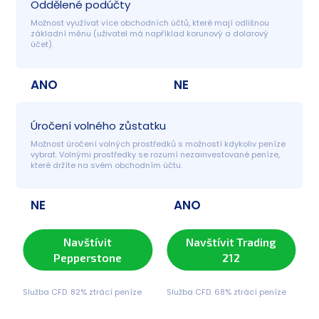
Oddělené podúčty
Možnost využívat více obchodních účtů, které mají odlišnou 
základní měnu (uživatel má například korunový a dolarový 
účet).
ANO
NE
Úročení volného zůstatku
Možnost úročení volných prostředků s možností kdykoliv peníze 
vybrat. Volnými prostředky se rozumí nezainvestované peníze, 
které držíte na svém obchodním účtu.
NE
ANO
Navštívit
Navštívit Trading
Pepperstone
212
Služba CFD. 82% ztrácí peníze
Služba CFD. 68% ztrácí peníze