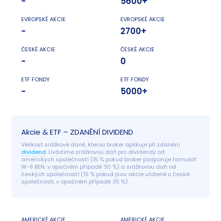
-
5600+
EVROPSKÉ AKCIE
EVROPSKÉ AKCIE
-
2700+
ČESKÉ AKCIE
ČESKÉ AKCIE
-
0
ETF FONDY
ETF FONDY
-
5000+
Akcie & ETF – ZDANĚNÍ DIVIDEND
Velikost srážkové daně, kterou broker aplikuje při zdanění 
dividend
. Uvádíme srážkovou daň pro dividendy od 
amerických společností (15 % pokud broker podporuje formulář 
W-8 BEN; v opačném případě 30 %) a srážkovou daň od 
českých společností (15 % pokud jsou akcie uložené u české 
společnosti, v opačném případě 35 %).
AMERICKÉ AKCIE
AMERICKÉ AKCIE