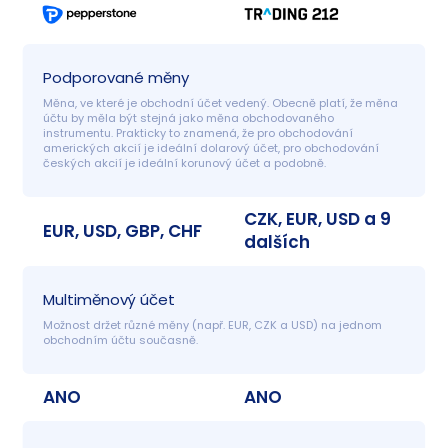
Podporované měny
Měna, ve které je obchodní účet vedený. Obecně platí, že měna 
účtu by měla být stejná jako měna obchodovaného 
instrumentu. Prakticky to znamená, že pro obchodování 
amerických akcií je ideální dolarový účet, pro obchodování 
českých akcií je ideální korunový účet a podobně.
CZK, EUR, USD a 9
EUR, USD, GBP, CHF
dalších
Multiměnový účet
Možnost držet různé měny (např. EUR, CZK a USD) na jednom 
obchodním účtu současně.
ANO
ANO