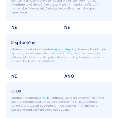
kontrakty a opční kontrakty. Pokud broker deriváty nabízí, 
uvádíme také derivátové burzy, které vám broker zpřístupní 
(americké / evropské). Deriváty se využívají zejména pro 
spekulace.
NE
NE
Kryptoměny
Možnost obchodovat reálné 
kryptoměny
. Kryptoměny lze aktivně 
využívat, ale většina uživatelů je vnímá spíše jako investiční 
nebo spekulativní nástroj. Investování do kryptoměn je vysoce 
rizikové kvůli vysoké volatilitě.
NE
ANO
CFDs
Možnost obchodovat 
CFD
 kontrakty. CFDs se využívají zejména 
pro krátkodobé spekulace. Obchodování s CFDs je vysoce 
rizikové, protože při obchodování se využívá finanční páka, 
která znásobí veškeré zisky nebo ztráty.