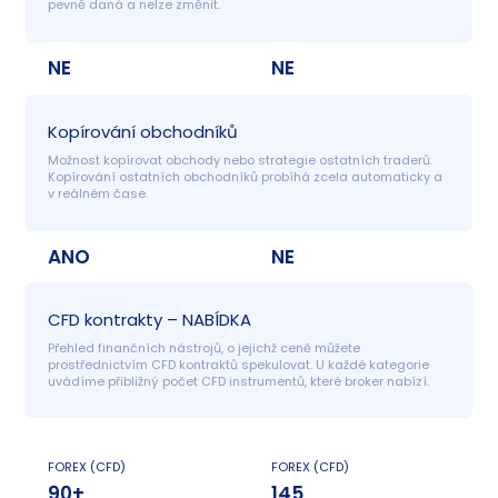
pevně daná a nelze změnit.
NE
NE
Kopírování obchodníků
Možnost kopírovat obchody nebo strategie ostatních traderů. 
Kopírování ostatních obchodníků probíhá zcela automaticky a 
v reálném čase.
ANO
NE
CFD kontrakty – NABÍDKA
Přehled finančních nástrojů, o jejichž ceně můžete 
prostřednictvím CFD kontraktů spekulovat. U každé kategorie 
uvádíme přibližný počet CFD instrumentů, které broker nabízí.
FOREX (CFD)
FOREX (CFD)
90+
145