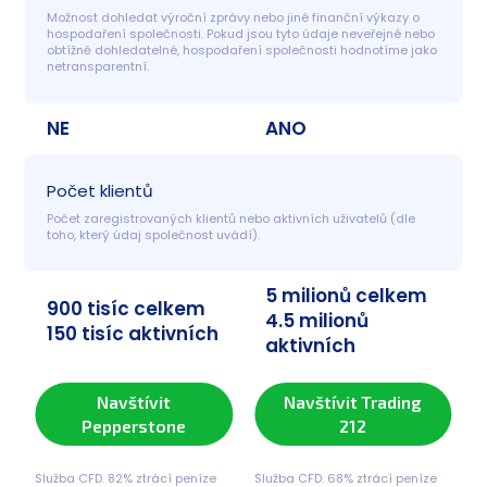
Možnost dohledat výroční zprávy nebo jiné finanční výkazy o 
hospodaření společnosti. Pokud jsou tyto údaje neveřejné nebo 
obtížně dohledatelné, hospodaření společnosti hodnotíme jako 
netransparentní.
NE
ANO
Počet klientů
Počet zaregistrovaných klientů nebo aktivních uživatelů (dle 
toho, který údaj společnost uvádí).
5 milionů celkem
900 tisíc celkem
4.5 milionů
150 tisíc aktivních
aktivních
Navštívit
Navštívit Trading
Pepperstone
212
Služba CFD. 82% ztrácí peníze
Služba CFD. 68% ztrácí peníze