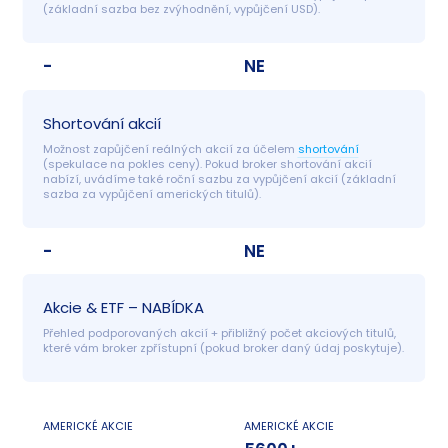
(základní sazba bez zvýhodnění, vypůjčení USD).
-
NE
Shortování akcií
Možnost zapůjčení reálných akcií za účelem 
shortování
(spekulace na pokles ceny). Pokud broker shortování akcií 
nabízí, uvádíme také roční sazbu za vypůjčení akcií (základní 
sazba za vypůjčení amerických titulů).
-
NE
Akcie & ETF – NABÍDKA
Přehled podporovaných akcií + přibližný počet akciových titulů, 
které vám broker zpřístupní (pokud broker daný údaj poskytuje).
AMERICKÉ AKCIE
AMERICKÉ AKCIE