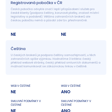
Registrovaná pobočka v ČR
Česká pobočka odvykle značí lepší přizpůsobení služeb pro 
české klienty (podpora češtiny, korunové platby, znalost místní 
legislativy a podobně). Většina zahraničních brokerů ale 
českou pobočku nemá a působí zde tzv. přeshraničně.
NE
NE
Čeština
U českých brokerů je podpora češtiny samozřejmostí, u těch 
zahraničních spíše výjimkou. Hodnotíme 3 kritéria: český 
překlad webové stránky, český překlad smluvních dokumentů a 
možnost komunikovat se zákaznickou linkou v češtině.
WEB V ČEŠTINĚ
WEB V ČEŠTINĚ
NE
ANO
SMLUVNÍ PODMÍNKY V
SMLUVNÍ PODMÍNKY V
ČEŠTINĚ
ČEŠTINĚ
NE
ANO