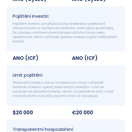
Pojištění investic
Pojištění investic pro případ, že by brokerská společnost 
zbankrotovala a nedokázala klientům vrátit jejich prostředky. 
Do závorky uvádíme název kompenzačního fondu nebo 
společnosti, která v případě úpadku brokera zajistí odškodnění 
klientů.
ANO (ICF)
ANO (ICF)
Limit pojištění
Maximální částka, kterou kompenzační fond v případě 
bankrotu brokera vyplatí poškozeným klientům. Limit se 
vztahuje na jednotlivé klienty, nikoliv na jednotlivé účty. I když 
má tedy klient více účtů, pojistný limit se nezvyšuje.
$20 000
€20 000
Transparentní hospodaření