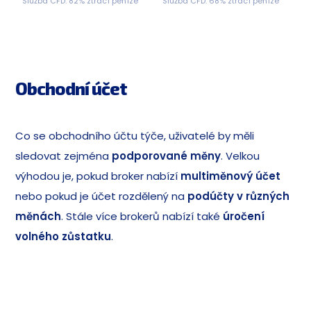
Služba CFD. 82% ztrácí peníze
Služba CFD. 68% ztrácí peníze
Obchodní účet
Co se obchodního účtu týče, uživatelé by měli
sledovat zejména
podporované měny
. Velkou
výhodou je, pokud broker nabízí
multiměnový účet
nebo pokud je účet rozdělený na
podúčty v různých
měnách
. Stále více brokerů nabízí také
úročení
volného zůstatku
.