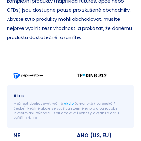
komplexní produkty (například futures, opce nebo
CFDs) jsou dostupné pouze pro zkušené obchodníky.
Abyste tyto produkty mohli obchodovat, musíte
nejprve vyplnit test vhodnosti a prokázat, že danému
produktu dostatečně rozumíte.
Akcie
Možnost obchodovat reálné 
akcie
 (americké / evropské / 
české). Reálné akcie se využívají zejména pro dlouhodobé 
investování. Výhodou jsou atraktivní výnosy, avšak za cenu 
vyššího rizika.
NE
ANO (US, EU)