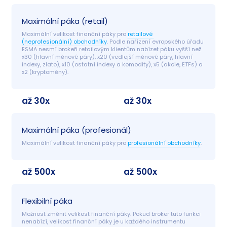
Maximální páka (retail)
Maximální velikost finanční páky pro 
retailové 
(neprofesionální) obchodníky
. Podle nařízení evropského úřadu 
ESMA nesmí brokeři retailovým klientům nabízet páku vyšší než 
x30 (hlavní měnové páry), x20 (vedlejší měnové páry, hlavní 
indexy, zlato), x10 (ostatní indexy a komodity), x5 (akcie, ETFs) a 
x2 (kryptoměny).
až 30x
až 30x
Maximální páka (profesionál)
Maximální velikost finanční páky pro 
profesionální obchodníky
.
až 500x
až 500x
Flexibilní páka
Možnost změnit velikost finanční páky. Pokud broker tuto funkci 
nenabízí, velikost finanční páky je u každého instrumentu 