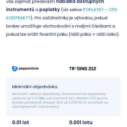
vás zajímat především
nabídka dostupných
instrumentů
a
poplatky
(viz sekce
POPLATKY – CFD
KONTRAKTY
). Pro začátečníky je výhodou, pokud
broker umožňuje obchodování s malými částkami a
pokud lze snížit finanční páku (nižší páka = nižší riziko).
Minimální objednávka
Minimální velikost objednávky. Standardně lze objednávky 
zadávat od 0.01 
lotu
, což znamená, že k otevření CFD pozice 
budete potřebovat alespoň 500 až 3 000 Kč (v závislosti na 
obchodovaném instrumentu).
0.01 lot
0.001 lotu