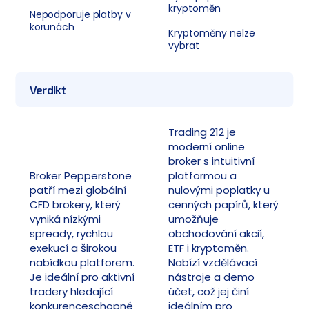
kryptoměn
Nepodporuje platby v
korunách
Kryptoměny nelze
vybrat
Verdikt
Trading 212 je
moderní online
broker s intuitivní
Broker Pepperstone
platformou a
patří mezi globální
nulovými poplatky u
CFD brokery, který
cenných papírů, který
vyniká nízkými
umožňuje
spready, rychlou
obchodování akcií,
exekucí a širokou
ETF i kryptoměn.
nabídkou platforem.
Nabízí vzdělávací
Je ideální pro aktivní
nástroje a demo
tradery hledající
účet, což jej činí
konkurenceschopné
ideálním pro