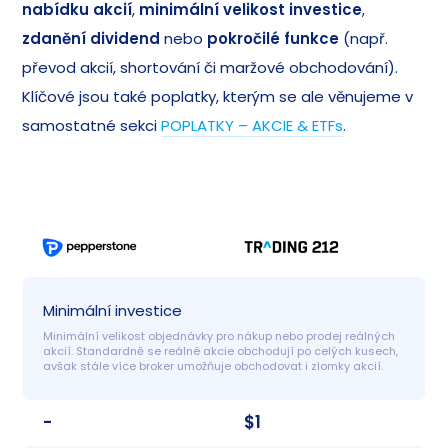
nabídku akcií
,
minimální velikost investice
,
zdanění dividend
nebo
pokročilé funkce
(např.
převod akcií, shortování či maržové obchodování).
Klíčové jsou také poplatky, kterým se ale věnujeme v
samostatné sekci
POPLATKY – AKCIE & ETFs
.
Minimální investice
Minimální velikost objednávky pro nákup nebo prodej reálných 
akcií. Standardně se reálné akcie obchodují po celých kusech, 
avšak stále více broker umožňuje obchodovat i zlomky akcií.
-
$1