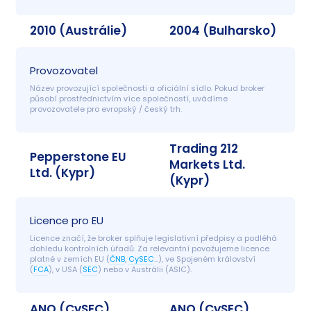
2010 (Austrálie)
2004 (Bulharsko)
Provozovatel
Název provozující společnosti a oficiální sídlo. Pokud broker 
působí prostřednictvím více společností, uvádíme 
provozovatele pro evropský / český trh.
Trading 212
Pepperstone EU
Markets Ltd.
Ltd. (Kypr)
(Kypr)
Licence pro EU
Licence značí, že broker splňuje legislativní předpisy a podléhá 
dohledu kontrolních úřadů. Za relevantní považujeme licence 
platné v zemích EU (
ČNB
, 
CySEC
…), ve Spojeném království 
(
FCA
), v USA (
SEC
) nebo v Austrálii (ASIC).
ANO (CySEC)
ANO (CySEC)