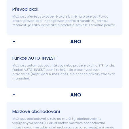
Převod akcií
Možnost převést zakoupené akcie k jinému brokerovi. Pokud 
broker převod akcií nebo převod portfolia nenabízí, jedinou 
možností je zakoupené akcie prodat a převést samotné peníze.
-
ANO
Funkce AUTO-INVEST
Možnost automatizovat nákupy nebo prodeje akcií a ETF fondů. 
Funkci AUTO-INVEST ocení každý, kdo chce investovat 
pravidelně (například 1x měsíčně), ale nechce příkazy zadávat 
manuálně.
-
ANO
Maržové obchodování
Možnost obchodovat akcie na marži (tj. obchodování s 
vypůjčenými penězi). Pokud broker maržové obchodování 
nabízí, uvádíme také roční úrokovou sazbu za vypůjčení peněz 