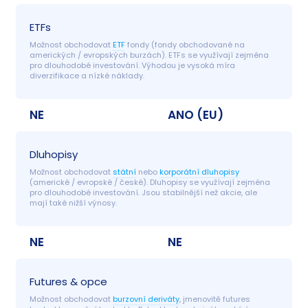
ETFs
Možnost obchodovat 
ETF
 fondy (fondy obchodované na 
amerických / evropských burzách). ETFs se využívají zejména 
pro dlouhodobé investování. Výhodou je vysoká míra 
diverzifikace a nízké náklady.
NE
ANO (EU)
Dluhopisy
Možnost obchodovat 
státní
 nebo 
korporátní dluhopisy
(americké / evropské / české). Dluhopisy se využívají zejména 
pro dlouhodobé investování. Jsou stabilnější než akcie, ale 
mají také nižší výnosy.
NE
NE
Futures & opce
Možnost obchodovat 
burzovní deriváty
, jmenovitě futures 