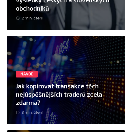
obchodníků
2 min. čtení
NÁVOD
Jak kopírovat transakce těch
nejúspěšnějších traderů zcela
zdarma?
3 min. čtení