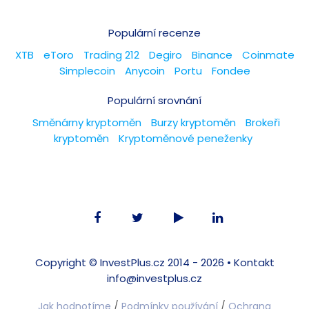
Populární recenze
XTB
eToro
Trading 212
Degiro
Binance
Coinmate
Simplecoin
Anycoin
Portu
Fondee
Populární srovnání
Směnárny kryptoměn
Burzy kryptoměn
Brokeři
kryptoměn
Kryptoměnové peneženky
Copyright ©
InvestPlus.cz
2014 - 2026 •
Kontakt
info@investplus.cz
Jak hodnotíme
/
Podmínky používání
/
Ochrana