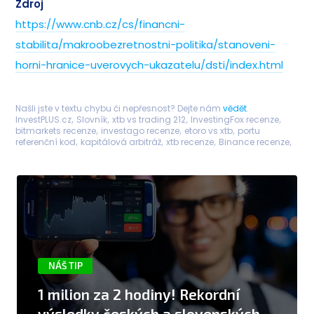
Zdroj
https://www.cnb.cz/cs/financni-
stabilita/makroobezretnostni-politika/stanoveni-
horni-hranice-uverovych-ukazatelu/dsti/index.html
Našli jste v textu chybu či nepřesnost? Dejte nám
vědět
.
InvestPLUS.cz
Slovník
xtb vs trading 212
InvestingFox recenze
bitmarkets recenze
investago recenze
etoro vs xtb
portu
referenční kod
kapitálová arbitráž
xtb recenze
Binance recenze
NÁŠ TIP
1 milion za 2 hodiny! Rekordní
výsledky českých a slovenských