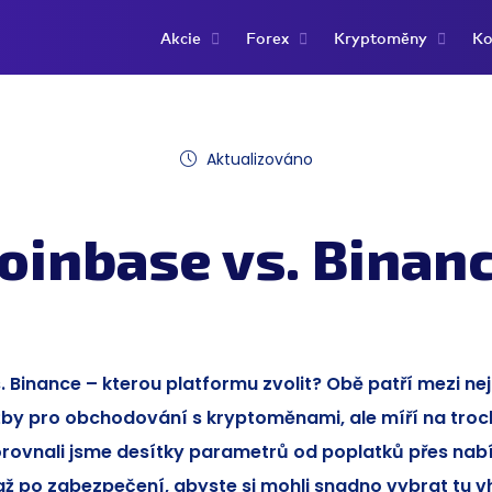
Akcie
Forex
Kryptoměny
Ko
Aktualizováno
oinbase vs. Binan
. Binance – kterou platformu zvolit? Obě patří mezi ne
žby pro obchodování s kryptoměnami, ale míří na troc
Porovnali jsme desítky parametrů od poplatků přes nab
ž po zabezpečení, abyste si mohli snadno vybrat tu v