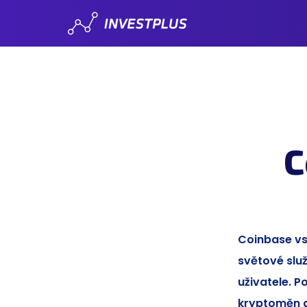
C
Coinbase vs
světové slu
uživatele. 
kryptoměn a