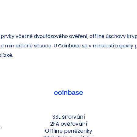
rvky včetně dvoufázového ověření, offline úschovy krypto
 mimořádné situace. U Coinbase se v minulosti objevily 
lízké.
SSL šiforvání
 
2FA ověřování
m 
Offline peněženky