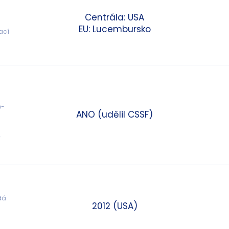
Centrála: USA
EU: Lucembursko
ací 
o-
ANO (udělil CSSF)
 
 
dá 
2012 (USA)