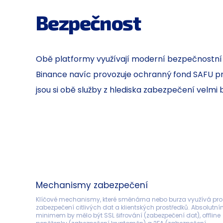
Bezpečnost
Obě platformy využívají moderní bezpečnostní p
Binance navíc provozuje ochranný fond SAFU pro
jsou si obě služby z hlediska zabezpečení velmi b
Mechanismy zabezpečení
Klíčové mechanismy, které směnárna nebo burza využívá pro
zabezpečení citlivých dat a klientských prostředků. Absolutní
minimem by mělo být SSL šifrování (zabezpečení dat), offline 