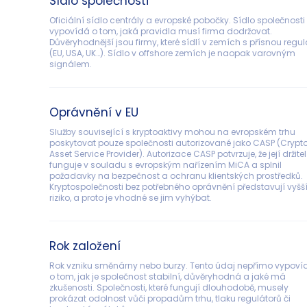
Sídlo společnosti
Oficiální sídlo centrály a evropské pobočky. Sídlo společnosti 
vypovídá o tom, jaká pravidla musí firma dodržovat. 
Důvěryhodnější jsou firmy, které sídlí v zemích s přísnou regul
(EU, USA, UK…). Sídlo v offshore zemích je naopak varovným 
signálem.
Oprávnění v EU
Služby související s kryptoaktivy mohou na evropském trhu 
poskytovat pouze společnosti autorizované jako CASP (Crypt
Asset Service Provider). Autorizace CASP potvrzuje, že její držitel
funguje v souladu s evropským nařízením MiCA a splnil 
požadavky na bezpečnost a ochranu klientských prostředků. 
Kryptospolečnosti bez potřebného oprávnění představují vyšší
riziko, a proto je vhodné se jim vyhýbat.
Rok založení
Rok vzniku směnárny nebo burzy. Tento údaj nepřímo vypoví
o tom, jak je společnost stabilní, důvěryhodná a jaké má 
zkušenosti. Společnosti, které fungují dlouhodobě, musely 
prokázat odolnost vůči propadům trhu, tlaku regulátorů či 