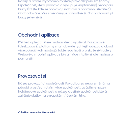
Nákup a prodej kryptoměn můžete provádět přes směnárny 
(společnost, která prodává a vykupuje kryptoměny) nebo přes
burzy (tržiště, kde se potkávají nabídky a poptávky uživatelů). 
Obchodování přes směnárny je pohodlnější. Obchodování př
burzy je levnější.
Obchodní aplikace
Přehled aplikací, které mohou klienti využívat. Počítačové 
(desktopové) platformy mají obvykle rychlejší odezvu a obsah
více pokročilých nástrojů, takže jsou lepší pro zkušené tradery. 
Webové a mobilní aplikace bývají více intuitivní, ale mohou b
pomalejší.
Provozovatel
Název provozující společnosti. Pokud burza nebo směnárna 
působí prostřednictvím více společností, uvádíme název 
holdingové společnosti a název dceřiné společnosti, která 
zajišťuje služby na evropském / českém trhu.