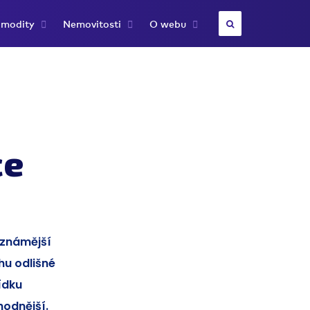
modity
Nemovitosti
O webu
ce
jznámější
hu odlišné
ídku
hodnější.