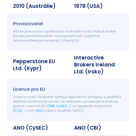
2010 (Austrálie)
1978 (USA)
Provozovatel
Název provozující společnosti a oficiální sídlo. Pokud broker 
působí prostřednictvím více společností, uvádíme 
provozovatele pro evropský / český trh.
Interactive
Pepperstone EU
Brokers Ireland
Ltd. (Kypr)
Ltd. (Irsko)
Licence pro EU
Licence značí, že broker splňuje legislativní předpisy a podléhá 
dohledu kontrolních úřadů. Za relevantní považujeme licence 
platné v zemích EU (
ČNB
, 
CySEC
…), ve Spojeném království 
(
FCA
), v USA (
SEC
) nebo v Austrálii (ASIC).
ANO (CySEC)
ANO (CBI)