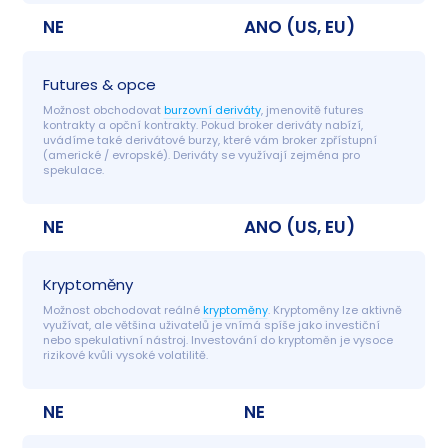
NE
ANO (US, EU)
Futures & opce
Možnost obchodovat 
burzovní deriváty
, jmenovitě futures 
kontrakty a opční kontrakty. Pokud broker deriváty nabízí, 
uvádíme také derivátové burzy, které vám broker zpřístupní 
(americké / evropské). Deriváty se využívají zejména pro 
spekulace.
NE
ANO (US, EU)
Kryptoměny
Možnost obchodovat reálné 
kryptoměny
. Kryptoměny lze aktivně 
využívat, ale většina uživatelů je vnímá spíše jako investiční 
nebo spekulativní nástroj. Investování do kryptoměn je vysoce 
rizikové kvůli vysoké volatilitě.
NE
NE