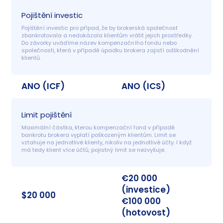
Pojištění investic
Pojištění investic pro případ, že by brokerská společnost 
zbankrotovala a nedokázala klientům vrátit jejich prostředky. 
Do závorky uvádíme název kompenzačního fondu nebo 
společnosti, která v případě úpadku brokera zajistí odškodnění 
klientů.
ANO (ICF)
ANO (ICS)
Limit pojištění
Maximální částka, kterou kompenzační fond v případě 
bankrotu brokera vyplatí poškozeným klientům. Limit se 
vztahuje na jednotlivé klienty, nikoliv na jednotlivé účty. I když 
má tedy klient více účtů, pojistný limit se nezvyšuje.
€20 000
(investice)
$20 000
€100 000
(hotovost)