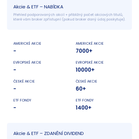
Akcie & ETF – NABÍDKA
Přehled podporovaných akcií + přibližný počet akciových titulů, 
které vám broker zpřístupní (pokud broker daný údaj poskytuje).
AMERICKÉ AKCIE
AMERICKÉ AKCIE
-
7000+
EVROPSKÉ AKCIE
EVROPSKÉ AKCIE
-
10000+
ČESKÉ AKCIE
ČESKÉ AKCIE
-
60+
ETF FONDY
ETF FONDY
-
1400+
Akcie & ETF – ZDANĚNÍ DIVIDEND