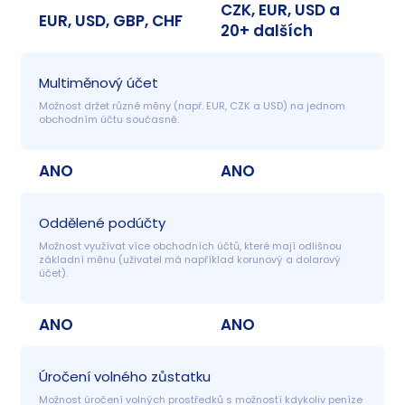
CZK, EUR, USD a
EUR, USD, GBP, CHF
20+ dalších
Multiměnový účet
Možnost držet různé měny (např. EUR, CZK a USD) na jednom 
obchodním účtu současně.
ANO
ANO
Oddělené podúčty
Možnost využívat více obchodních účtů, které mají odlišnou 
základní měnu (uživatel má například korunový a dolarový 
účet).
ANO
ANO
Úročení volného zůstatku
Možnost úročení volných prostředků s možností kdykoliv peníze 