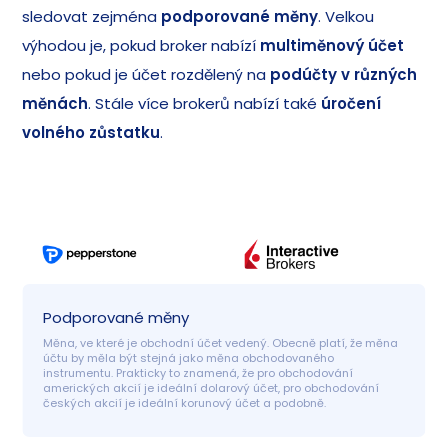
sledovat zejména
podporované měny
. Velkou
výhodou je, pokud broker nabízí
multiměnový účet
nebo pokud je účet rozdělený na
podúčty v různých
měnách
. Stále více brokerů nabízí také
úročení
volného zůstatku
.
Podporované měny
Měna, ve které je obchodní účet vedený. Obecně platí, že měna 
účtu by měla být stejná jako měna obchodovaného 
instrumentu. Prakticky to znamená, že pro obchodování 
amerických akcií je ideální dolarový účet, pro obchodování 
českých akcií je ideální korunový účet a podobně.