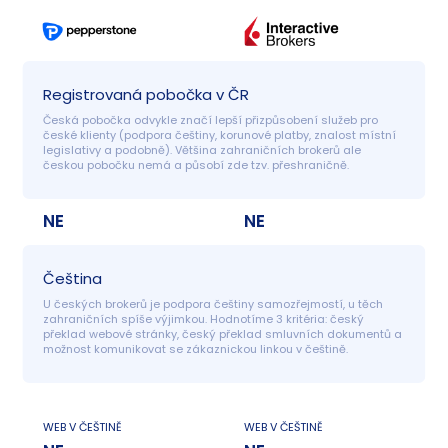
Registrovaná pobočka v ČR
Česká pobočka odvykle značí lepší přizpůsobení služeb pro 
české klienty (podpora češtiny, korunové platby, znalost místní 
legislativy a podobně). Většina zahraničních brokerů ale 
českou pobočku nemá a působí zde tzv. přeshraničně.
NE
NE
Čeština
U českých brokerů je podpora češtiny samozřejmostí, u těch 
zahraničních spíše výjimkou. Hodnotíme 3 kritéria: český 
překlad webové stránky, český překlad smluvních dokumentů a 
možnost komunikovat se zákaznickou linkou v češtině.
WEB V ČEŠTINĚ
WEB V ČEŠTINĚ