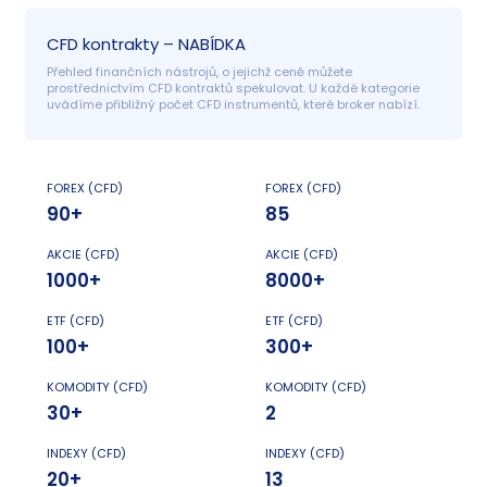
CFD kontrakty – NABÍDKA
Přehled finančních nástrojů, o jejichž ceně můžete 
prostřednictvím CFD kontraktů spekulovat. U každé kategorie 
uvádíme přibližný počet CFD instrumentů, které broker nabízí.
FOREX (CFD)
FOREX (CFD)
90+
85
AKCIE (CFD)
AKCIE (CFD)
1000+
8000+
ETF (CFD)
ETF (CFD)
100+
300+
KOMODITY (CFD)
KOMODITY (CFD)
30+
2
INDEXY (CFD)
INDEXY (CFD)
20+
13