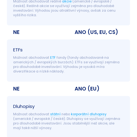
Možnost obchodovat reálné 
akcie
 (americké / evropské / 
české). Reálné akcie se využívají zejména pro dlouhodobé 
investování. Výhodou jsou atraktivní výnosy, avšak za cenu 
vyššího rizika.
NE
ANO (US, EU, CS)
ETFs
Možnost obchodovat 
ETF
 fondy (fondy obchodované na 
amerických / evropských burzách). ETFs se využívají zejména 
pro dlouhodobé investování. Výhodou je vysoká míra 
diverzifikace a nízké náklady.
NE
ANO (EU)
Dluhopisy
Možnost obchodovat 
státní
 nebo 
korporátní dluhopisy
(americké / evropské / české). Dluhopisy se využívají zejména 
pro dlouhodobé investování. Jsou stabilnější než akcie, ale 
mají také nižší výnosy.