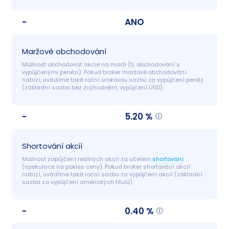
-
ANO
Maržové obchodování
Možnost obchodovat akcie na marži (tj. obchodování s 
vypůjčenými penězi). Pokud broker maržové obchodování 
nabízí, uvádíme také roční úrokovou sazbu za vypůjčení peněz 
(základní sazba bez zvýhodnění, vypůjčení USD).
-
5.20 %
Shortování akcií
Možnost zapůjčení reálných akcií za účelem 
shortování
(spekulace na pokles ceny). Pokud broker shortování akcií 
nabízí, uvádíme také roční sazbu za vypůjčení akcií (základní 
sazba za vypůjčení amerických titulů).
-
0.40 %