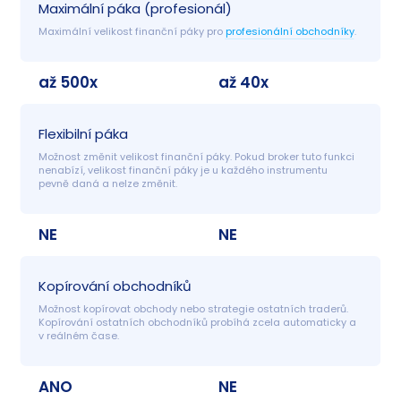
Maximální páka (profesionál)
Maximální velikost finanční páky pro 
profesionální obchodníky
.
až 500x
až 40x
Flexibilní páka
Možnost změnit velikost finanční páky. Pokud broker tuto funkci 
nenabízí, velikost finanční páky je u každého instrumentu 
pevně daná a nelze změnit.
NE
NE
Kopírování obchodníků
Možnost kopírovat obchody nebo strategie ostatních traderů. 
Kopírování ostatních obchodníků probíhá zcela automaticky a 
v reálném čase.
ANO
NE