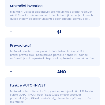
Minimální investice
Minimální velikost objednávky pro nákup nebo prodej reálných 
akcií. Standardně se reálné akcie obchodují po celých kusech, 
avšak stále více broker umožňuje obchodovat i zlomky akcií.
-
$1
Převod akcií
Možnost převést zakoupené akcie k jinému brokerovi. Pokud 
broker převod akcií nebo převod portfolia nenabízí, jedinou 
možností je zakoupené akcie prodat a převést samotné peníze.
-
ANO
Funkce AUTO-INVEST
Možnost automatizovat nákupy nebo prodeje akcií a ETF fondů. 
Funkci AUTO-INVEST ocení každý, kdo chce investovat 
pravidelně (například 1x měsíčně), ale nechce příkazy zadávat 
manuálně.