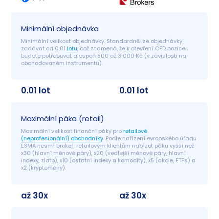
Minimální objednávka
Minimální velikost objednávky. Standardně lze objednávky 
zadávat od 0.01 
lotu
, což znamená, že k otevření CFD pozice 
budete potřebovat alespoň 500 až 3 000 Kč (v závislosti na 
obchodovaném instrumentu).
0.01 lot
0.01 lot
Maximální páka (retail)
Maximální velikost finanční páky pro 
retailové 
(neprofesionální) obchodníky
. Podle nařízení evropského úřadu 
ESMA nesmí brokeři retailovým klientům nabízet páku vyšší než 
x30 (hlavní měnové páry), x20 (vedlejší měnové páry, hlavní 
indexy, zlato), x10 (ostatní indexy a komodity), x5 (akcie, ETFs) a 
x2 (kryptoměny).
až 30x
až 30x