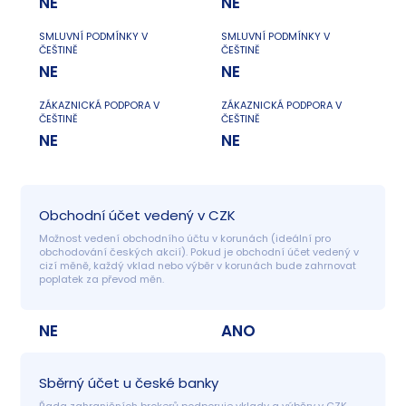
NE
NE
SMLUVNÍ PODMÍNKY V
SMLUVNÍ PODMÍNKY V
ČEŠTINĚ
ČEŠTINĚ
NE
NE
ZÁKAZNICKÁ PODPORA V
ZÁKAZNICKÁ PODPORA V
ČEŠTINĚ
ČEŠTINĚ
NE
NE
Obchodní účet vedený v CZK
Možnost vedení obchodního účtu v korunách (ideální pro 
obchodování českých akcií). Pokud je obchodní účet vedený v 
cizí měně, každý vklad nebo výběr v korunách bude zahrnovat 
poplatek za převod měn.
NE
ANO
Sběrný účet u české banky
Řada zahraničních brokerů podporuje vklady a výběry v CZK. 