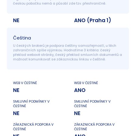
českou pobočku nemá a působí zde tzv. přeshraničně.
NE
ANO (Praha 1)
Čeština
U českých brokerů je podpora češtiny samozřejmostí, u těch 
zahraničních spíše výjimkou. Hodnotíme 3 kritéria: český 
překlad webové stránky, český překlad smluvních dokumentů a 
možnost komunikovat se zákaznickou linkou v češtině.
WEB V ČEŠTINĚ
WEB V ČEŠTINĚ
NE
ANO
SMLUVNÍ PODMÍNKY V
SMLUVNÍ PODMÍNKY V
ČEŠTINĚ
ČEŠTINĚ
NE
NE
ZÁKAZNICKÁ PODPORA V
ZÁKAZNICKÁ PODPORA V
ČEŠTINĚ
ČEŠTINĚ