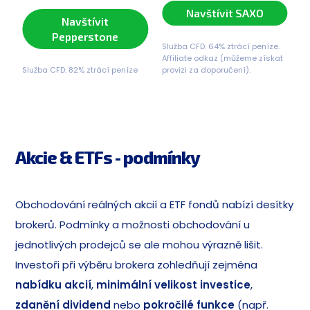
Navštívit SAXO
Navštívit
Pepperstone
Služba CFD. 64% ztrácí peníze.
Affiliate odkaz (můžeme získat
Služba CFD. 82% ztrácí peníze
provizi za doporučení).
Akcie & ETFs - podmínky
Obchodování reálných akcií a ETF fondů nabízí desítky
brokerů. Podmínky a možnosti obchodování u
jednotlivých prodejců se ale mohou výrazně lišit.
Investoři při výběru brokera zohledňují zejména
nabídku akcií
,
minimální velikost investice
,
zdanění dividend
nebo
pokročilé funkce
(např.