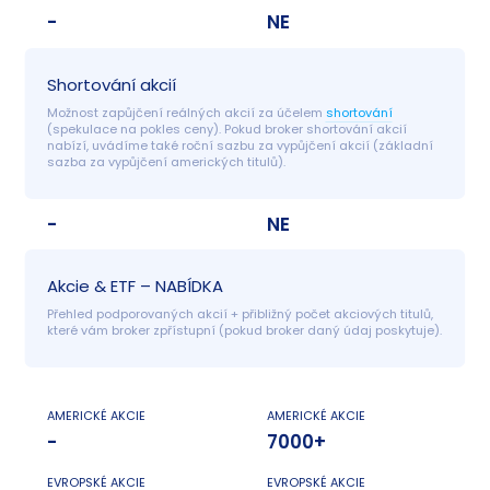
-
NE
Shortování akcií
Možnost zapůjčení reálných akcií za účelem 
shortování
(spekulace na pokles ceny). Pokud broker shortování akcií 
nabízí, uvádíme také roční sazbu za vypůjčení akcií (základní 
sazba za vypůjčení amerických titulů).
-
NE
Akcie & ETF – NABÍDKA
Přehled podporovaných akcií + přibližný počet akciových titulů, 
které vám broker zpřístupní (pokud broker daný údaj poskytuje).
AMERICKÉ AKCIE
AMERICKÉ AKCIE
-
7000+
EVROPSKÉ AKCIE
EVROPSKÉ AKCIE