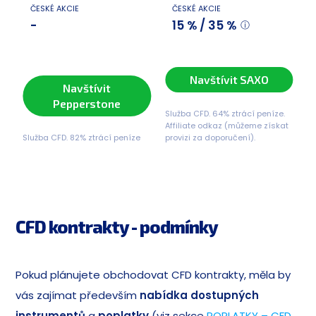
ČESKÉ AKCIE
ČESKÉ AKCIE
-
15 % / 35 %
Navštívit SAXO
Navštívit
Pepperstone
Služba CFD. 64% ztrácí peníze.
Affiliate odkaz (můžeme získat
Služba CFD. 82% ztrácí peníze
provizi za doporučení).
CFD kontrakty - podmínky
Pokud plánujete obchodovat CFD kontrakty, měla by
vás zajímat především
nabídka dostupných
instrumentů
a
poplatky
(viz sekce
POPLATKY – CFD