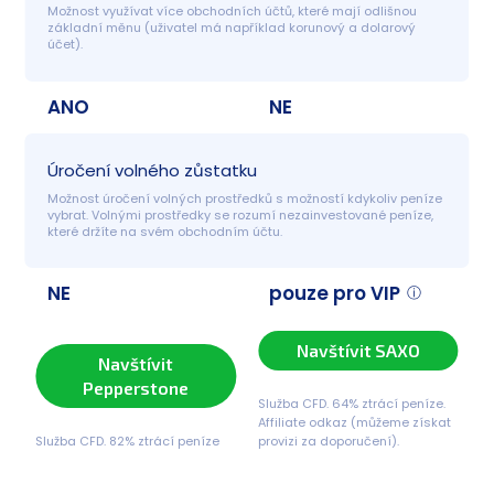
Možnost využívat více obchodních účtů, které mají odlišnou 
základní měnu (uživatel má například korunový a dolarový 
účet).
ANO
NE
Úročení volného zůstatku
Možnost úročení volných prostředků s možností kdykoliv peníze 
vybrat. Volnými prostředky se rozumí nezainvestované peníze, 
které držíte na svém obchodním účtu.
NE
pouze pro VIP
Navštívit SAXO
Navštívit
Pepperstone
Služba CFD. 64% ztrácí peníze.
Affiliate odkaz (můžeme získat
Služba CFD. 82% ztrácí peníze
provizi za doporučení).