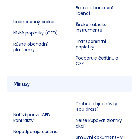
Broker s bankovní
licencí
Licencovaný broker
Široká nabídka
instrumentů
Nízké poplatky (CFD)
Transparentní
Různé obchodní
poplatky
platformy
Podporuje češtinu a
CZK
Mínusy
Drobné objednávky
jsou dražší
Nabízí pouze CFD
kontrakty
Nelze kupovat zlomky
akcií
Nepodporuje češtinu
Smluvní dokumenty v