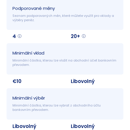
Podporované měny
Seznam podporovaných měn, které můžete využít pro vklady a 
výběry peněz.
4
20+
Minimální vklad
Minimální částka, kterou lze vložit na obchodní účet bankovním 
převodem.
€10
Libovolný
Minimální výběr
Minimální částka, kterou lze vybrat z obchodního účtu 
bankovním převodem.
Libovolný
Libovolný