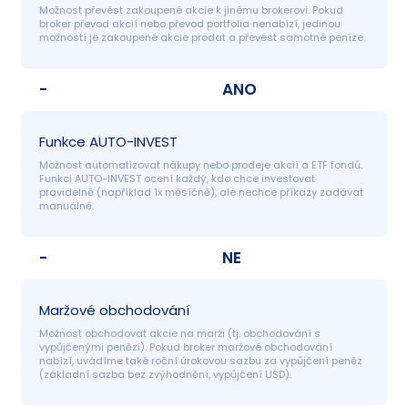
Možnost převést zakoupené akcie k jinému brokerovi. Pokud 
broker převod akcií nebo převod portfolia nenabízí, jedinou 
možností je zakoupené akcie prodat a převést samotné peníze.
-
ANO
Funkce AUTO-INVEST
Možnost automatizovat nákupy nebo prodeje akcií a ETF fondů. 
Funkci AUTO-INVEST ocení každý, kdo chce investovat 
pravidelně (například 1x měsíčně), ale nechce příkazy zadávat 
manuálně.
-
NE
Maržové obchodování
Možnost obchodovat akcie na marži (tj. obchodování s 
vypůjčenými penězi). Pokud broker maržové obchodování 
nabízí, uvádíme také roční úrokovou sazbu za vypůjčení peněz 
(základní sazba bez zvýhodnění, vypůjčení USD).