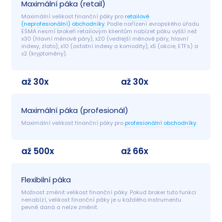
Maximální páka (retail)
Maximální velikost finanční páky pro 
retailové 
(neprofesionální) obchodníky
. Podle nařízení evropského úřadu 
ESMA nesmí brokeři retailovým klientům nabízet páku vyšší než 
x30 (hlavní měnové páry), x20 (vedlejší měnové páry, hlavní 
indexy, zlato), x10 (ostatní indexy a komodity), x5 (akcie, ETFs) a 
x2 (kryptoměny).
až 30x
až 30x
Maximální páka (profesionál)
Maximální velikost finanční páky pro 
profesionální obchodníky
.
až 500x
až 66x
Flexibilní páka
Možnost změnit velikost finanční páky. Pokud broker tuto funkci 
nenabízí, velikost finanční páky je u každého instrumentu 
pevně daná a nelze změnit.