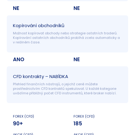
NE
NE
Kopírování obchodníků
Možnost kopírovat obchody nebo strategie ostatních traderů. 
Kopírování ostatních obchodníků probíhá zcela automaticky a 
v reálném čase.
ANO
NE
CFD kontrakty – NABÍDKA
Přehled finančních nástrojů, o jejichž ceně můžete 
prostřednictvím CFD kontraktů spekulovat. U každé kategorie 
uvádíme přibližný počet CFD instrumentů, které broker nabízí.
FOREX (CFD)
FOREX (CFD)
90+
185
AKCIE (CFD)
AKCIE (CFD)