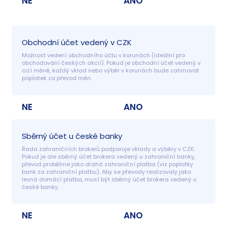
NE
ANO
Obchodní účet vedený v CZK
Možnost vedení obchodního účtu v korunách (ideální pro 
obchodování českých akcií). Pokud je obchodní účet vedený v 
cizí měně, každý vklad nebo výběr v korunách bude zahrnovat 
poplatek za převod měn.
NE
ANO
Sběrný účet u české banky
Řada zahraničních brokerů podporuje vklady a výběry v CZK. 
Pokud je ale sběrný účet brokera vedený u zahraniční banky, 
převod proběhne jako drahá zahraniční platba (viz poplatky 
bank za zahraniční platbu). Aby se převody realizovaly jako 
levná domácí platba, musí být sběrný účet brokera vedený u 
české banky.
NE
ANO