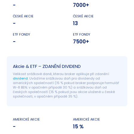
-
7000+
ČESKÉ AKCIE
ČESKÉ AKCIE
-
13
ETF FONDY
ETF FONDY
-
7500+
Akcie & ETF – ZDANĚNÍ DIVIDEND
Velikost srážkové daně, kterou broker aplikuje při zdanění 
dividend
. Uvádíme srážkovou daň pro dividendy od 
amerických společností (15 % pokud broker podporuje formulář 
W-8 BEN; v opačném případě 30 %) a srážkovou daň od 
českých společností (15 % pokud jsou akcie uložené u české 
společnosti, v opačném případě 35 %).
AMERICKÉ AKCIE
AMERICKÉ AKCIE
-
15 %