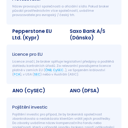
Název provozující společnosti a oficiální sídlo. Pokud broker 
působí prostřednictvím více společností, uvádíme 
provozovatele pro evropský / český trh.
Pepperstone EU
Saxo Bank A/S
Ltd. (Kypr)
(Dánsko)
Licence pro EU
Licence značí, že broker splňuje legislativní předpisy a podléhá 
dohledu kontrolních úřadů. Za relevantní považujeme licence 
platné v zemích EU (
ČNB
, 
CySEC
…), ve Spojeném království 
(
FCA
), v USA (
SEC
) nebo v Austrálii (ASIC).
ANO (CySEC)
ANO (DFSA)
Pojištění investic
Pojištění investic pro případ, že by brokerská společnost 
zbankrotovala a nedokázala klientům vrátit jejich prostředky. 
Do závorky uvádíme název kompenzačního fondu nebo 
společnosti, která v případě úpadku brokera zajistí odškodnění 