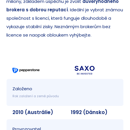
miliony, základem úspěchu je zvolit
důvěryhodného
brokera s dobrou reputací
. Ideální je vybrat známou
společnost s licencí, která funguje dlouhodobě a
vykazuje stabilní zisky. Neznámým brokerům bez
licence se naopak obloukem vyhýbejte.
Založeno
Rok založení a země původu
2010 (Austrálie)
1992 (Dánsko)
Provozovatel