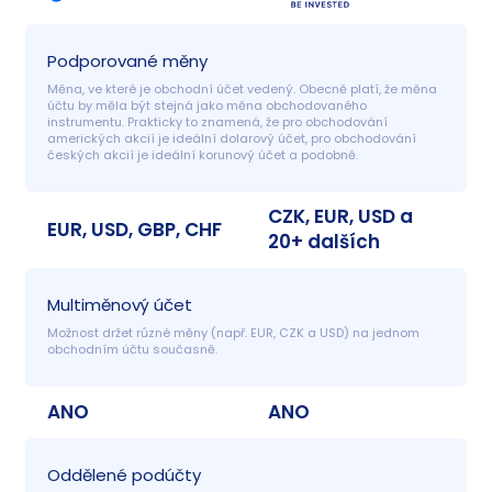
Podporované měny
Měna, ve které je obchodní účet vedený. Obecně platí, že měna 
účtu by měla být stejná jako měna obchodovaného 
instrumentu. Prakticky to znamená, že pro obchodování 
amerických akcií je ideální dolarový účet, pro obchodování 
českých akcií je ideální korunový účet a podobně.
CZK, EUR, USD a
EUR, USD, GBP, CHF
20+ dalších
Multiměnový účet
Možnost držet různé měny (např. EUR, CZK a USD) na jednom 
obchodním účtu současně.
ANO
ANO
Oddělené podúčty