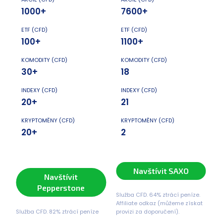
1000+
7600+
ETF (CFD)
ETF (CFD)
100+
1100+
KOMODITY (CFD)
KOMODITY (CFD)
30+
18
INDEXY (CFD)
INDEXY (CFD)
20+
21
KRYPTOMĚNY (CFD)
KRYPTOMĚNY (CFD)
20+
2
Navštívit SAXO
Navštívit
Pepperstone
Služba CFD. 64% ztrácí peníze.
Affiliate odkaz (můžeme získat
Služba CFD. 82% ztrácí peníze
provizi za doporučení).