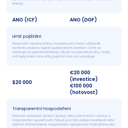
klientů.
ANO (ICF)
ANO (DGF)
Limit pojištění
Maximální částka, kterou kompenzační fond v případě 
bankrotu brokera vyplatí poškozeným klientům. Limit se 
vztahuje na jednotlivé klienty, nikoliv na jednotlivé účty. I když 
má tedy klient více účtů, pojistný limit se nezvyšuje.
€20 000
(investice)
$20 000
€100 000
(hotovost)
Transparentní hospodaření
Možnost dohledat výroční zprávy nebo jiné finanční výkazy o 
hospodaření společnosti. Pokud jsou tyto údaje neveřejné nebo 
obtížně dohledatelné, hospodaření společnosti hodnotíme jako 