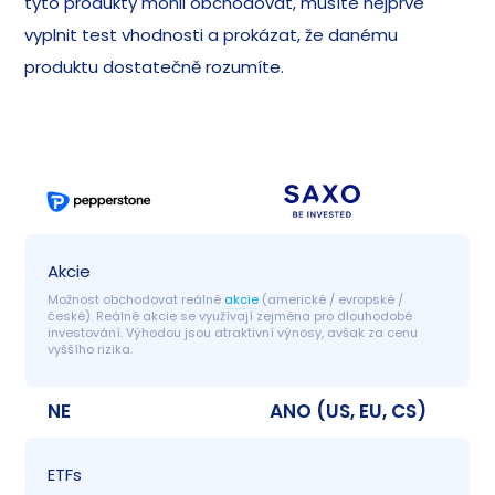
tyto produkty mohli obchodovat, musíte nejprve
vyplnit test vhodnosti a prokázat, že danému
produktu dostatečně rozumíte.
Akcie
Možnost obchodovat reálné 
akcie
 (americké / evropské / 
české). Reálné akcie se využívají zejména pro dlouhodobé 
investování. Výhodou jsou atraktivní výnosy, avšak za cenu 
vyššího rizika.
NE
ANO (US, EU, CS)
ETFs