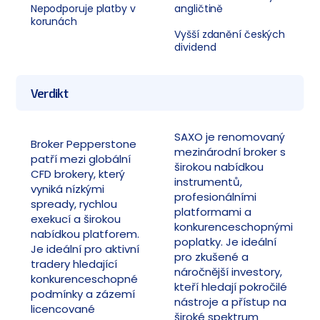
Nepodporuje platby v
angličtině
korunách
Vyšší zdanění českých
dividend
Verdikt
SAXO je renomovaný
Broker Pepperstone
mezinárodní broker s
patří mezi globální
širokou nabídkou
CFD brokery, který
instrumentů,
vyniká nízkými
profesionálními
spready, rychlou
platformami a
exekucí a širokou
konkurenceschopnými
nabídkou platforem.
poplatky. Je ideální
Je ideální pro aktivní
pro zkušené a
tradery hledající
náročnější investory,
konkurenceschopné
kteří hledají pokročilé
podmínky a zázemí
nástroje a přístup na
licencované
široké spektrum