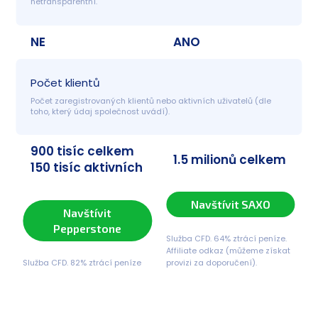
netransparentní.
NE
ANO
Počet klientů
Počet zaregistrovaných klientů nebo aktivních uživatelů (dle 
toho, který údaj společnost uvádí).
900 tisíc celkem
1.5 milionů celkem
150 tisíc aktivních
Navštívit SAXO
Navštívit
Pepperstone
Služba CFD. 64% ztrácí peníze.
Affiliate odkaz (můžeme získat
Služba CFD. 82% ztrácí peníze
provizi za doporučení).