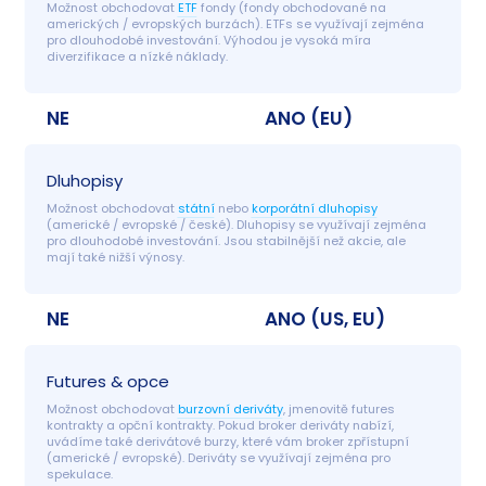
Možnost obchodovat 
ETF
 fondy (fondy obchodované na 
amerických / evropských burzách). ETFs se využívají zejména 
pro dlouhodobé investování. Výhodou je vysoká míra 
diverzifikace a nízké náklady.
NE
ANO (EU)
Dluhopisy
Možnost obchodovat 
státní
 nebo 
korporátní dluhopisy
(americké / evropské / české). Dluhopisy se využívají zejména 
pro dlouhodobé investování. Jsou stabilnější než akcie, ale 
mají také nižší výnosy.
NE
ANO (US, EU)
Futures & opce
Možnost obchodovat 
burzovní deriváty
, jmenovitě futures 
kontrakty a opční kontrakty. Pokud broker deriváty nabízí, 
uvádíme také derivátové burzy, které vám broker zpřístupní 
(americké / evropské). Deriváty se využívají zejména pro 
spekulace.