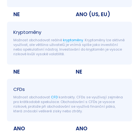
NE
ANO (US, EU)
Kryptoměny
Možnost obchodovat reálné 
kryptoměny
. Kryptoměny lze aktivně 
využívat, ale většina uživatelů je vnímá spíše jako investiční 
nebo spekulativní nástroj. Investování do kryptoměn je vysoce 
rizikové kvůli vysoké volatilitě.
NE
NE
CFDs
Možnost obchodovat 
CFD
 kontrakty. CFDs se využívají zejména 
pro krátkodobé spekulace. Obchodování s CFDs je vysoce 
rizikové, protože při obchodování se využívá finanční páka, 
která znásobí veškeré zisky nebo ztráty.
ANO
ANO