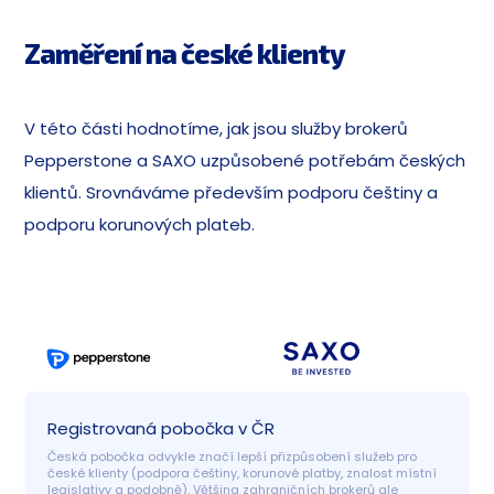
Zaměření na české klienty
V této části hodnotíme, jak jsou služby brokerů
Pepperstone a SAXO uzpůsobené potřebám českých
klientů. Srovnáváme především podporu češtiny a
podporu korunových plateb.
Registrovaná pobočka v ČR
Česká pobočka odvykle značí lepší přizpůsobení služeb pro 
české klienty (podpora češtiny, korunové platby, znalost místní 
legislativy a podobně). Většina zahraničních brokerů ale 