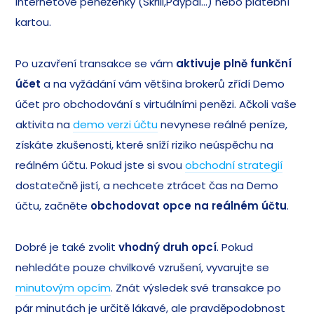
internetové peněženky (Skrill,Paypal…) nebo platební
kartou.
Po uzavření transakce se vám
aktivuje plně funkční
účet
a na vyžádání vám většina brokerů zřídí
Demo
účet
pro obchodování s virtuálními penězi. Ačkoli vaše
aktivita na
demo verzi účtu
nevynese reálné peníze,
získáte zkušenosti, které sníží riziko neúspěchu na
reálném účtu. Pokud jste si svou
obchodní strategií
dostatečně jistí, a nechcete ztrácet čas na Demo
účtu, začněte
obchodovat opce na reálném účtu
.
Dobré je také zvolit
vhodný druh opcí
. Pokud
nehledáte pouze chvilkové vzrušení, vyvarujte se
minutovým opcím
. Znát výsledek své transakce po
pár minutách je určitě lákavé, ale pravděpodobnost