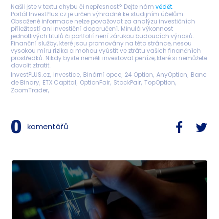
Našli jste v textu chybu či nepřesnost? Dejte nám
vědět
.
Portál InvestPlus.cz je určen výhradně ke studijním účelům.
Obsažené informace nelze považovat za analýzu investičních
příležitostí ani investiční doporučení. Minulá výkonnost
jednotlivých titulů či portfolií není zárukou budoucích výnosů.
Finanční služby, které jsou promovány na této stránce, nesou
vysokou míru rizika a mohou vyústit ve ztrátu vašich finančních
prostředků. Nikdy byste neměli investovat peníze, které si nemůžete
dovolit ztratit.
InvestPLUS.cz
Investice
Binární opce
24 Option
AnyOption
Banc
de Binary
ETX Capital
OptionFair
StockPair
TopOption
ZoomTrader
0
komentářů