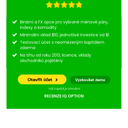
Binární a FX opce pro vybrané měnové páry,
indexy a komodity
Minimální vklad $10, jednotlivé investice od $1
Testovací účet s neomezeným kapitálem
zdarma
Na trhu od roku 2013, licence, vklady
obchodníků pojištěny
Otevřít účet
Vyzkoušet demo
Váš kapitál je ohrožen!
RECENZE IQ OPTION