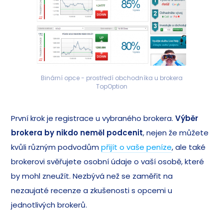
Binární opce - prostředí obchodníka u brokera
TopOption
První krok je registrace u vybraného brokera.
Výběr
brokera by nikdo neměl podcenit
, nejen že můžete
kvůli různým podvodům
přijít o vaše peníze
, ale také
brokerovi svěřujete osobní údaje o vaší osobě, které
by mohl zneužít. Nezbývá než se zaměřit na
nezaujaté recenze a zkušenosti s opcemi u
jednotlivých brokerů.