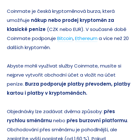
Coinmate je česká kryptoměnová burza, která
umožňuje
nákup nebo prodej kryptoměn za
klasické peníze
(CZK nebo EUR). V současné době
Coinmate podporuje
Bitcoin
,
Ethereum
a více než 20
dalších kryptoměn.
Abyste mohli využívat služby Coinmate, musíte si
nejprve vytvořit obchodní účet a vložit na účet
peníze.
Burza podporuje platby převodem, platby
kartou i platby v kryptoměnách.
Objednávky lze zadávat dvěma způsoby:
přes
rychlou směnárnu
nebo
přes burzovní platformu
.
Obchodování přes směnárnu je pohodlnější, ale
zaplatíte vyšší poplatek (od 1.60 %). Pokud