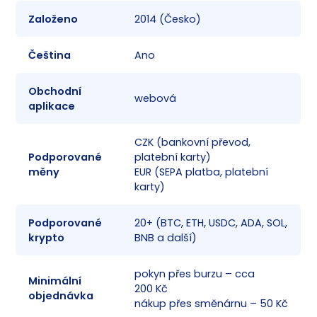
Založeno
2014 (Česko)
✅
Čeština
Ano
✅
Obchodní
✅
webová
aplikace
CZK (bankovní převod,
Podporované
platební karty)
✅
měny
EUR (SEPA platba, platební
karty)
Podporované
20+ (BTC, ETH, USDC, ADA, SOL,
✅
krypto
BNB a další)
pokyn přes burzu – cca
Minimální
✅
200 Kč
objednávka
nákup přes směnárnu – 50 Kč