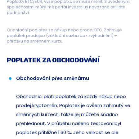
Poplatky BTC/EUR, výše poplatku se může měnit. S uvedenými
společnostmi může mít portál Investplus navázáno affiliate
partnerství.
Orientační poplatek za nákup nebo prodej BTC. Zahrnuje
poplatek prodejce (základní sazba bez zvýhodnění) +
přirážku na směnném kurzu.
POPLATEK ZA OBCHODOVÁNÍ
Obchodování přes směnárnu
Obchodníci platí poplatek za každý nákup nebo
prodej kryptoměn. Poplatek je ovšem zahrnutý ve
směnných kurzech, takže jej můžete snadno
přehlédnout. V průběhu našeho testování byl
poplatek přibližně 1.60 %. Jeho velikost se ale