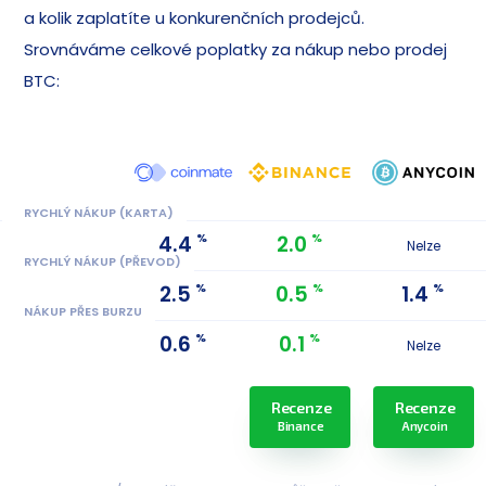
a kolik zaplatíte u konkurenčních prodejců.
Srovnáváme celkové poplatky za nákup nebo prodej
BTC:
RYCHLÝ NÁKUP (KARTA)
%
%
4.4
2.0
Nelze
RYCHLÝ NÁKUP (PŘEVOD)
%
%
%
2.5
0.5
1.4
NÁKUP PŘES BURZU
%
%
0.6
0.1
Nelze
Recenze
Recenze
Binance
Anycoin