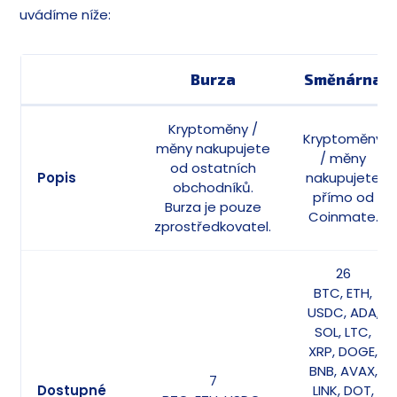
uvádíme níže:
Burza
Směnárna
Kryptoměny /
Kryptoměny
měny nakupujete
/ měny
od ostatních
Popis
nakupujete
obchodníků.
přímo od
Burza je pouze
Coinmate.
zprostředkovatel.
26
BTC, ETH,
USDC, ADA,
SOL, LTC,
XRP, DOGE,
BNB, AVAX,
7
Dostupné
LINK, DOT,