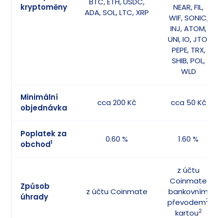
BTC, ETH, USDC,
kryptoměny
NEAR, FIL,
ADA, SOL, LTC, XRP
WIF, SONIC,
INJ, ATOM,
UNI, IO, JTO,
PEPE, TRX,
SHIB, POL,
WLD
Minimální
cca 200 Kč
cca 50 Kč
objednávka
Poplatek za
0.60 %
1.60 %
1
obchod
z účtu
Coinmate
Způsob
z účtu Coinmate
bankovním
úhrady
2
převodem
2
kartou