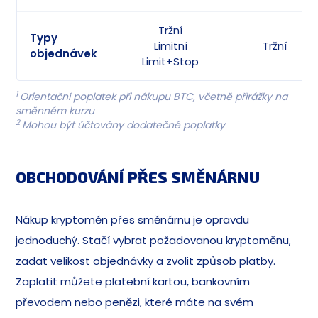
Tržní
Typy
Limitní
Tržní
objednávek
Limit+Stop
1
Orientační poplatek při nákupu BTC, včetně přirážky na
směnném kurzu
2
Mohou být účtovány dodatečné poplatky
OBCHODOVÁNÍ PŘES SMĚNÁRNU
Nákup kryptoměn přes směnárnu je opravdu
jednoduchý. Stačí vybrat požadovanou kryptoměnu,
zadat velikost objednávky a zvolit způsob platby.
Zaplatit můžete platební kartou, bankovním
převodem nebo penězi, které máte na svém