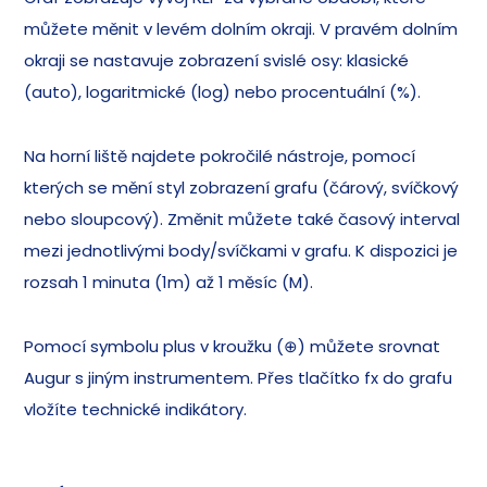
můžete měnit v levém dolním okraji. V pravém dolním
okraji se nastavuje zobrazení svislé osy: klasické
(auto), logaritmické (log) nebo procentuální (%).
Na horní liště najdete pokročilé nástroje, pomocí
kterých se mění styl zobrazení grafu (čárový, svíčkový
nebo sloupcový). Změnit můžete také časový interval
mezi jednotlivými body/svíčkami v grafu. K dispozici je
rozsah 1 minuta (1m) až 1 měsíc (M).
Pomocí symbolu plus v kroužku (⊕) můžete srovnat
Augur s jiným instrumentem. Přes tlačítko fx do grafu
vložíte technické indikátory.