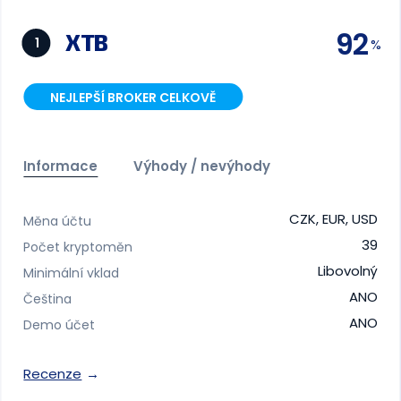
92
XTB
1
NEJLEPŠÍ BROKER CELKOVĚ
Informace
Výhody / nevýhody
CZK, EUR, USD
Měna účtu
39
Počet kryptoměn
Libovolný
Minimální vklad
ANO
Čeština
ANO
Demo účet
Recenze