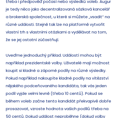
třeba i předpověď počasí nebo výsledků voleb. Augur
je tedy něco jako decentralizovaná sázková kancelář
a brokerská společnost, u které si můžete „vsadit“ na
různé události. Stejně tak lze na platformě vytvořit
vlastní trh s vlastními otázkami a vydělávat na tom,
že se jej ostatní zúčastňují.
Uveďme jednoduchý příklad. Událostí mohou být
například prezidentské volby. Uživatelé mají možnost
koupit si kladné a záporné podíly na různé výsledky.
Pokud například nakoupíte kladné podíly na vítězství
nějakého podceňovaného kandidáta, tak vás jeden
podíl vyjde velmi levně (třeba 10 centů). Pokud se
během voleb začne tento kandidát překvapivě dobře
prosazovat, vzroste hodnota vašich podílů třeba na
50 centů. Dokud událost neproběhne (dokud volby