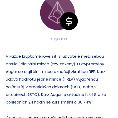
Augur kurz
V každé kryptoměnové síti si uživatelé mezi sebou
posílají digitální mince (tzv. tokeny). U kryptoměny
Augur se digitální mince označují zkratkou REP. Kurz
udává hodnotu jedné mince (1 REP) vyjádřenou
nejčastěji v amerických dolarech (USD) nebo v
bitcoinech (BTC). Kurz Augur je aktuálně 12.01 $ a za
posledních 24 hodin se kurz změnil o 30.74%.
Cena se stanovuje na základě burz, na kterých se