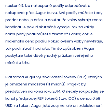
neskončí), lze nakoupené podíly odprodávat a
nakupovat přes Augur burzu. Své podíly můžete tedy
prodat nebo je držet a doufat, že volby vyhraje tento
kandidát. A pokud skutečně vyhraje, tak za každý
nakoupený podíl můžete získat až 1 dolar, což je
maximální cena podílu. Pokud ovšem volby nevyhraje,
tak podíl ztratí hodnotu. Tímto způsobem Augur
poskytuje také důvěryhodný průzkum veřejného
mínění a trhu.
Platforma Augur využívá vlastní tokeny (REP), kterých
je omezené množství (11 milionů). Projekt byl
představen na konci roku 2014. O necelý rok později se
konal předprodej REP tokenů (tzv. ICO) s cenou 0,58
USD za token. Augur jistě zaujme, ale ani zdaleka není