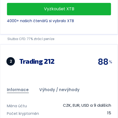
Vyzkoušet XTB
4000+ našich čtenářů si vybralo XTB
Služba CFD. 77% ztrácí peníze
88
Trading 212
2
Informace
Výhody / nevýhody
CZK, EUR, USD a 9 dalších
Měna účtu
15
Počet kryptoměn