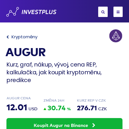
Kryptoměny
AUGUR
Kurz, graf, nákup, vývoj, cena REP,
kalkulačka, jak koupit kryptoměnu,
predikce
AUGUR CENA
ZMĚNA 24H
KURZ REP V CZK
12.01
30.74
276.71
USD
%
CZK
Koupit Augur na Binance