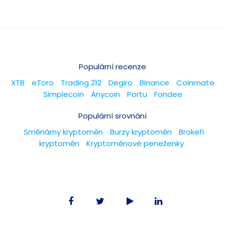
Populární recenze
XTB
eToro
Trading 212
Degiro
Binance
Coinmate
Simplecoin
Anycoin
Portu
Fondee
Populární srovnání
Směnárny kryptoměn
Burzy kryptoměn
Brokeři
kryptoměn
Kryptoměnové peneženky