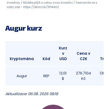
investory / Můžete přijít o celou svou investici / Seznamte se s
riziky zde - https://etoro.tw/3PI44nZ
Augur kurz
Kurz
v
Cena v
Kryptoměna
Kód
USD
CZK
Tržn
12.01
276.7104
130,3
Augur
REP
$
Kč
Aktualizace: 06.08. 2026 08:18