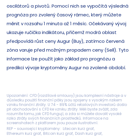
oscilátorů a pivotů. Pomocí nich se vypočítá výsledná
prognóza pro zvolený časový rámec, který můžete
měnit v rozsahu 1 minuta až 1 měsíc. Očekávaný vývoj
ukazuje ručička indikátoru, přičemž modrá oblast
předpovídá růst ceny Augur (Buy), zatímco červená
zóna varuje před možným propadem ceny (Sell). Tyto
informace lze použít jako základ pro prognózu a
predikci vývoje kryptoměny Augur na zvolené období.
Upozornění: CFD (rozdílové smlouvy) jsou komplexní nástroje a v
důsledku použití finanční páky jsou spojeny s vysokým rizikem
vzniku finanční ztráty. U 74 - 89% účtů retailových investorů došlo
při obchodování s CFD ke vzniku ztráty. Měli byste zvážit, zda
rozumíte tomu, jak CFD fungují, a zda si můžete dovolit vysoké
riziko ztráty svých finančních prostředků. Informace na
screenshotech z platforem jsou pouze ilustrativní.
REP – související kryptoměny
Litecoin kurz graf
Ethereum kurz graf
Bitcoin kurz graf
Dash kurz graf