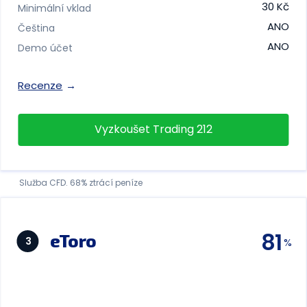
30 Kč
Minimální vklad
ANO
Čeština
ANO
Demo účet
Recenze
Vyzkoušet Trading 212
Služba CFD. 68% ztrácí peníze
81
eToro
3