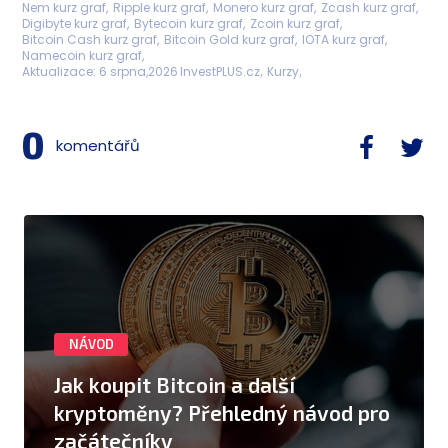
Nem kurz graf
Ripple kurz graf
Monero kurz graf
Zcash kurz graf
Digibyte kurz graf
Bytecoin kurz graf
Zcoin kurz graf
Bitcoin Cash kurz graf
Bitcoin Gold kurz graf
IOTA kurz graf
Namecoin kurz graf
Aktualizace:
6 srpna,2026
InvestPLUS.cz
Kurzy
0
komentářů
NÁVOD
Jak koupit Bitcoin a další
kryptoměny? Přehledný návod pro
začátečníky