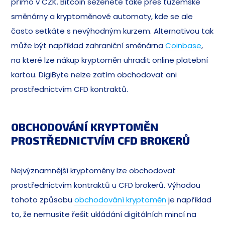
přímo v CZK. Bitcoin seženete také přes tuzemské
směnárny a kryptoměnové automaty, kde se ale
často setkáte s nevýhodným kurzem. Alternativou tak
může být například zahraniční směnárna
Coinbase
,
na které lze nákup kryptoměn uhradit online platební
kartou. DigiByte nelze zatím obchodovat ani
prostřednictvím CFD kontraktů.
OBCHODOVÁNÍ KRYPTOMĚN
PROSTŘEDNICTVÍM CFD BROKERŮ
Nejvýznamnější kryptoměny lze obchodovat
prostřednictvím kontraktů u CFD brokerů. Výhodou
tohoto způsobu
obchodování kryptoměn
je například
to, že nemusíte řešit ukládání digitálních mincí na