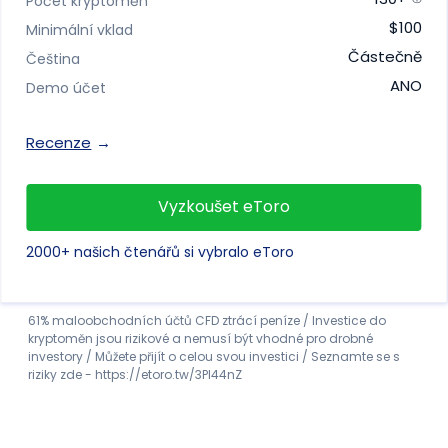
Počet kryptoměn
$100
Minimální vklad
Částečně
Čeština
ANO
Demo účet
Recenze
Vyzkoušet eToro
2000+ našich čtenářů si vybralo eToro
61% maloobchodních účtů CFD ztrácí peníze / Investice do
kryptoměn jsou rizikové a nemusí být vhodné pro drobné
investory / Můžete přijít o celou svou investici / Seznamte se s
riziky zde - https://etoro.tw/3PI44nZ