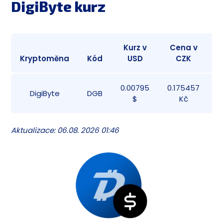
DigiByte kurz
Kurz v
Cena v
Kryptoměna
Kód
USD
CZK
T
0.00795
0.175457
1
DigiByte
DGB
$
Kč
Aktualizace: 06.08. 2026 01:46