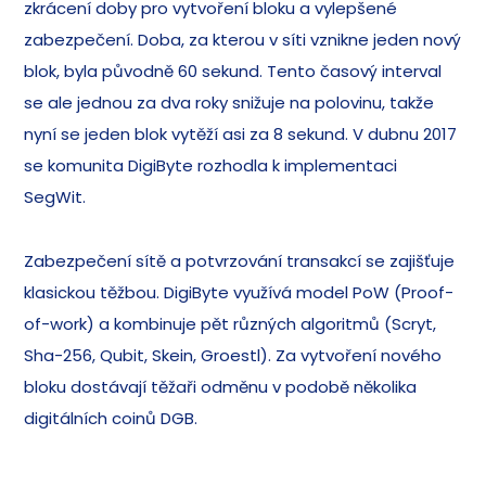
zkrácení doby pro vytvoření bloku a vylepšené
zabezpečení. Doba, za kterou v síti vznikne jeden nový
blok, byla původně 60 sekund. Tento časový interval
se ale jednou za dva roky snižuje na polovinu, takže
nyní se jeden blok vytěží asi za 8 sekund. V dubnu 2017
se komunita DigiByte rozhodla k implementaci
SegWit.
Zabezpečení sítě a potvrzování transakcí se zajišťuje
klasickou těžbou. DigiByte využívá model PoW (Proof-
of-work) a kombinuje pět různých algoritmů (Scryt,
Sha-256, Qubit, Skein, Groestl). Za vytvoření nového
bloku dostávají těžaři odměnu v podobě několika
digitálních coinů DGB.