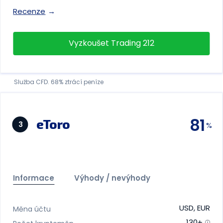
Recenze
Vyzkoušet Trading 212
Služba CFD. 68% ztrácí peníze
81
eToro
3
Informace
Výhody / nevýhody
USD, EUR
Měna účtu
130+