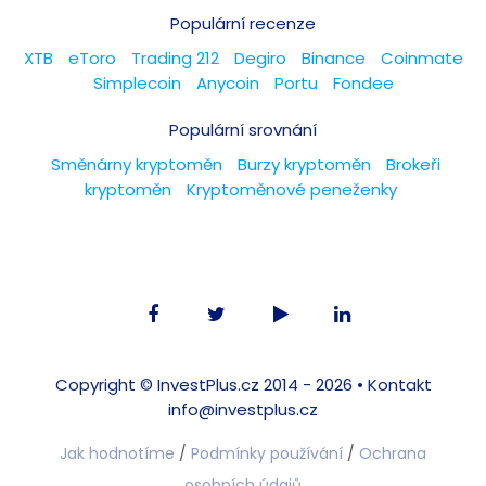
Populární recenze
XTB
eToro
Trading 212
Degiro
Binance
Coinmate
Simplecoin
Anycoin
Portu
Fondee
Populární srovnání
Směnárny kryptoměn
Burzy kryptoměn
Brokeři
kryptoměn
Kryptoměnové peneženky
Copyright ©
InvestPlus.cz
2014 - 2026 •
Kontakt
info@investplus.cz
Jak hodnotíme
/
Podmínky používání
/
Ochrana
osobních údajů