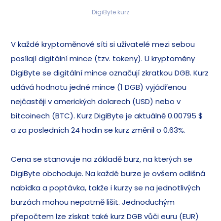
DigiByte kurz
V každé kryptoměnové síti si uživatelé mezi sebou
posílají digitální mince (tzv. tokeny). U kryptoměny
DigiByte se digitální mince označují zkratkou DGB. Kurz
udává hodnotu jedné mince (1 DGB) vyjádřenou
nejčastěji v amerických dolarech (USD) nebo v
bitcoinech (BTC). Kurz DigiByte je aktuálně 0.00795 $
a za posledních 24 hodin se kurz změnil o 0.63%.
Cena se stanovuje na základě burz, na kterých se
DigiByte obchoduje. Na každé burze je ovšem odlišná
nabídka a poptávka, takže i kurzy se na jednotlivých
burzách mohou nepatrně lišit. Jednoduchým
přepočtem lze získat také kurz DGB vůči euru (EUR)