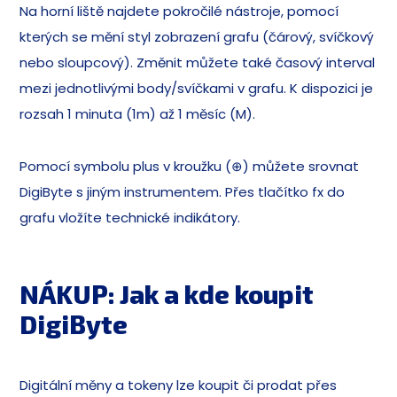
Na horní liště najdete pokročilé nástroje, pomocí
kterých se mění styl zobrazení grafu (čárový, svíčkový
nebo sloupcový). Změnit můžete také časový interval
mezi jednotlivými body/svíčkami v grafu. K dispozici je
rozsah 1 minuta (1m) až 1 měsíc (M).
Pomocí symbolu plus v kroužku (⊕) můžete srovnat
DigiByte s jiným instrumentem. Přes tlačítko fx do
grafu vložíte technické indikátory.
NÁKUP: Jak a kde koupit
DigiByte
Digitální měny a tokeny lze koupit či prodat přes