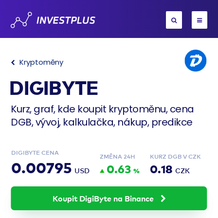
Kryptoměny
DIGIBYTE
Kurz, graf, kde koupit kryptoměnu, cena
DGB, vývoj, kalkulačka, nákup, predikce
DIGIBYTE CENA
ZMĚNA 24H
KURZ DGB V CZK
0.00795
0.63
0.18
USD
%
CZK
Koupit DigiByte na Binance