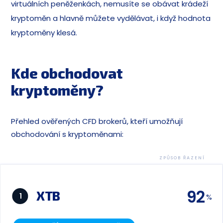
virtuálních peněženkách, nemusíte se obávat krádeží
kryptoměn a hlavně můžete vydělávat, i když hodnota
kryptoměny klesá.
Kde obchodovat
kryptoměny?
Přehled ověřených CFD brokerů, kteří umožňují
obchodování s kryptoměnami:
ZPŮSOB ŘAZENÍ
92
XTB
1