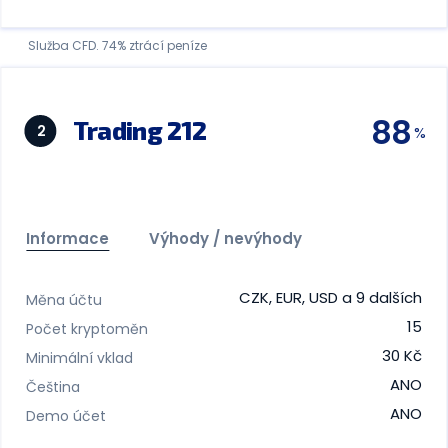
Služba CFD. 74% ztrácí peníze
88
Trading 212
2
Informace
Výhody / nevýhody
CZK, EUR, USD a 9 dalších
Měna účtu
15
Počet kryptoměn
30 Kč
Minimální vklad
ANO
Čeština
ANO
Demo účet