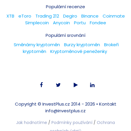
Populární recenze
XTB
eToro
Trading 212
Degiro
Binance
Coinmate
Simplecoin
Anycoin
Portu
Fondee
Populární srovnání
Směnárny kryptoměn
Burzy kryptoměn
Brokeři
kryptoměn
Kryptoměnové peneženky
Copyright ©
InvestPlus.cz
2014 - 2026 •
Kontakt
info@investplus.cz
Jak hodnotíme
/
Podmínky používání
/
Ochrana
osobních údajů