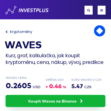
Kryptoměny
WAVES
Kurz, graf, kalkulačka, jak koupit
kryptoměnu, cena, nákup, vývoj, predikce
WAVES CENA
ZMĚNA 24H
KURZ WAVES V CZK
0.2605
0.46
5.47
USD
%
CZK
Koupit Waves na Binance