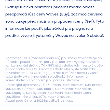
ukazuje ručička indikátoru, přičemž modrá oblast
předpovídá růst ceny Waves (Buy), zatímco červená
zóna varuje před možným propadem ceny (Sell). Tyto
informace lze použít jako základ pro prognózu a
predikci vývoje kryptoměny Waves na zvolené období.
Upozornění: CFD (rozdílové smlouvy) jsou komplexní nástroje a v
důsledku použití finanční páky jsou spojeny s vysokým rizikem
vzniku finanční ztráty. U 74 - 89% účtů retailových investorů došlo
při obchodování s CFD ke vzniku ztráty. Měli byste zvážit, zda
rozumíte tomu, jak CFD fungují, a zda si můžete dovolit vysoké
riziko ztráty svých finančních prostředků. Informace na
screenshotech z platforem jsou pouze ilustrativní.
Související kryptoměny
Kurz Litecoin
Kurz Ethereum
Kurz Bitcoin
Kurz Dash
Kurz Nem
Kurz Ripple
Kurz Monero
Kurz Zcash
Kurz Digibyte
Kurz Bytecoin
Kurz Zcoin
Kurz Bitcoin Cash
Kurz Bitcoin Gold
Kurz IOTA
Kurz Namecoin
Aktualizace:
9 srpna,2026
InvestPLUS.cz
Kurzy