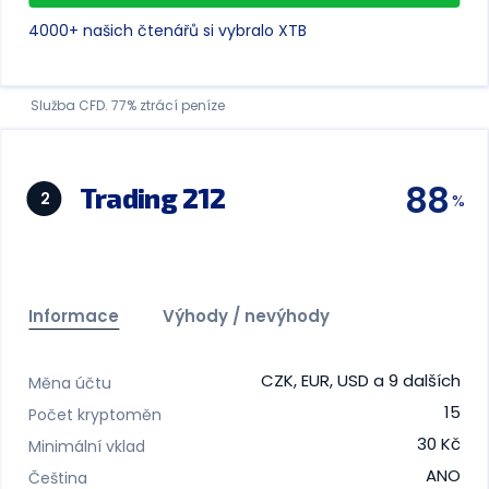
4000+ našich čtenářů si vybralo XTB
Služba CFD. 77% ztrácí peníze
88
Trading 212
2
Informace
Výhody / nevýhody
CZK, EUR, USD a 9 dalších
Měna účtu
15
Počet kryptoměn
30 Kč
Minimální vklad
ANO
Čeština