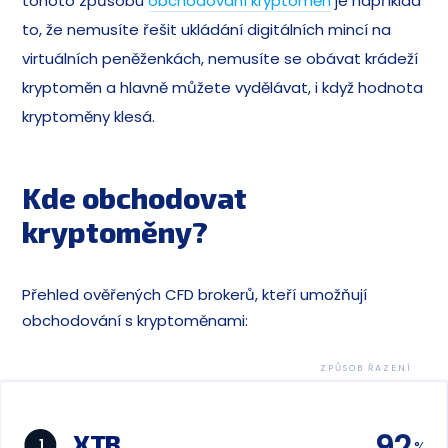
tohoto způsobu
obchodování kryptoměn
je například
to, že nemusíte řešit ukládání digitálních mincí na
virtuálních peněženkách, nemusíte se obávat krádeží
kryptoměn a hlavně můžete vydělávat, i když hodnota
kryptoměny klesá.
Kde obchodovat
kryptoměny?
Přehled ověřených CFD brokerů, kteří umožňují
obchodování s kryptoměnami:
ZPŮSOB ŘAZENÍ
92
XTB
1