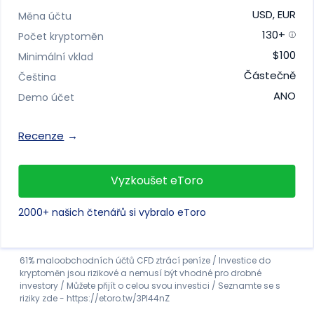
USD, EUR
Měna účtu
130+
Počet kryptoměn
$100
Minimální vklad
Částečně
Čeština
ANO
Demo účet
Recenze
Vyzkoušet eToro
2000+ našich čtenářů si vybralo eToro
61% maloobchodních účtů CFD ztrácí peníze / Investice do
kryptoměn jsou rizikové a nemusí být vhodné pro drobné
investory / Můžete přijít o celou svou investici / Seznamte se s
riziky zde - https://etoro.tw/3PI44nZ