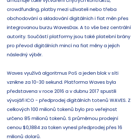
umožňuje také vytváření chytrých kontraktů,
crowdfunding, platby mezi uživateli nebo třeba
obchodování a skladování digitálních i fiat měn přes
integrovanou burzu WavesDax. A to vše bez centrální
autority. Součástí platformy jsou také platební brány
pro převod digitálních mincí na fiat měny a jejich
následný výběr.
Waves využívá algoritmus PoS a jeden blok v síti
vznikne za 10-30 sekund. Platforma Waves byla
představena v roce 2016 a v dubnu 2017 spustili
vývojáři ICO - předprodej digitálních totenů WAVES. Z
celkových 100 milionů tokenů bylo pro veřejnost
určeno 85 milionů tokenů. S průměrnou prodejní
cenou $0,1884 za token vynesl předprodej přes 16
milionů dolarů.