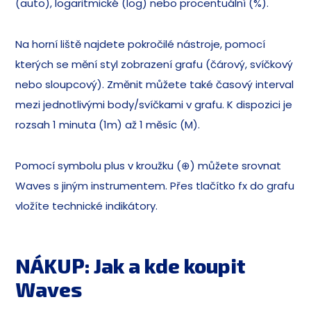
(auto), logaritmické (log) nebo procentuální (%).
Na horní liště najdete pokročilé nástroje, pomocí
kterých se mění styl zobrazení grafu (čárový, svíčkový
nebo sloupcový). Změnit můžete také časový interval
mezi jednotlivými body/svíčkami v grafu. K dispozici je
rozsah 1 minuta (1m) až 1 měsíc (M).
Pomocí symbolu plus v kroužku (⊕) můžete srovnat
Waves s jiným instrumentem. Přes tlačítko fx do grafu
vložíte technické indikátory.
NÁKUP: Jak a kde koupit
Waves