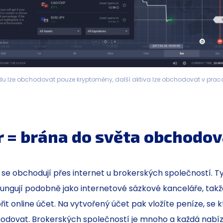
du lze obchodovat pouze kryptoměny, další aktiva lze obchodovat v prac
r = brána do světa obchodov
 se obchodují přes internet u brokerských společností. T
fungují podobně jako internetové sázkové kanceláře, takže
řit online účet. Na vytvořený účet pak vložíte peníze, se 
dovat. Brokerských společností je mnoho a každá nabízí