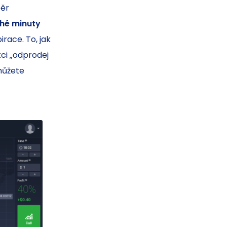
běr
hé minuty
race. To, jak
kci „odprodej
můžete