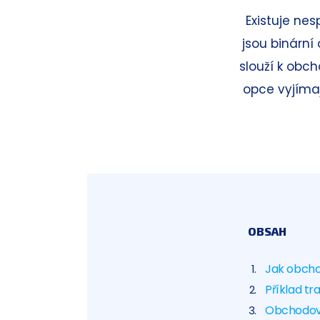
Existuje nes
jsou binární
slouží k obc
opce vyjíma
OBSAH
Jak obcho
Příklad t
Obchodová