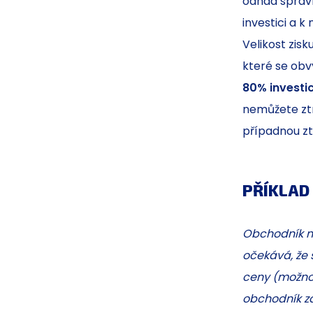
odhad správn
investici a k n
Velikost zisk
které se ob
80% investi
nemůžete ztra
případnou zt
PŘÍKLAD
Obchodník na
očekává, že 
ceny (možnos
obchodník za