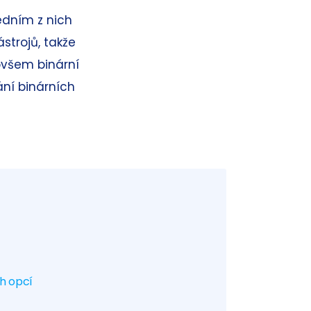
Jedním z nich
strojů, takže
ovšem binární
ní binárních
h opcí