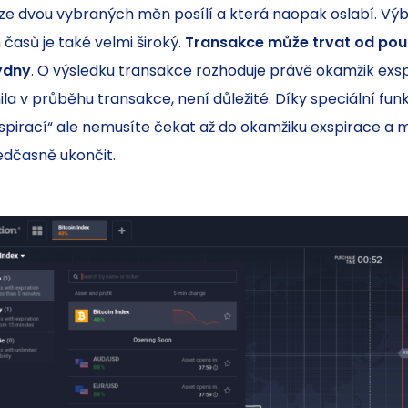
 ze dvou vybraných měn posílí a která naopak oslabí. Vý
 časů je také velmi široký.
Transakce může trvat od pou
týdny
. O výsledku transakce rozhoduje právě okamžik exspi
la v průběhu transakce, není důležité. Díky speciální fun
spirací“ ale nemusíte čekat až do okamžiku exspirace a 
edčasně ukončit.