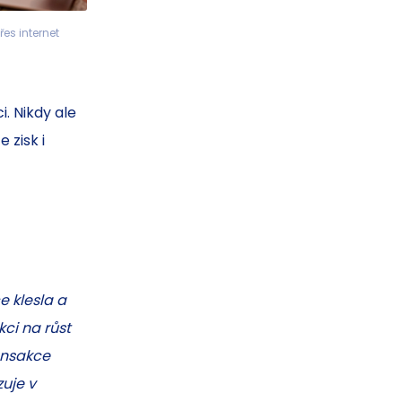
es internet
i. Nikdy ale
 zisk i
e klesla a
ci na růst
ansakce
uje v