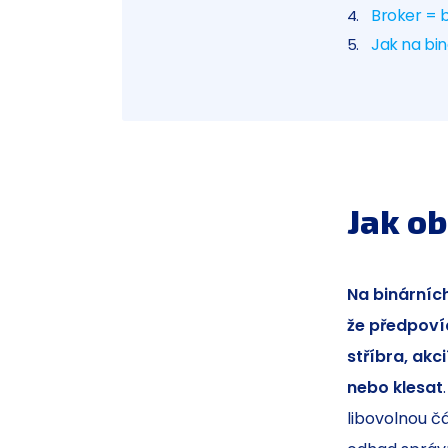
Broker = 
Jak na bi
Jak o
Na binárníc
že předpovíd
stříbra, akc
nebo klesat
libovolnou čá