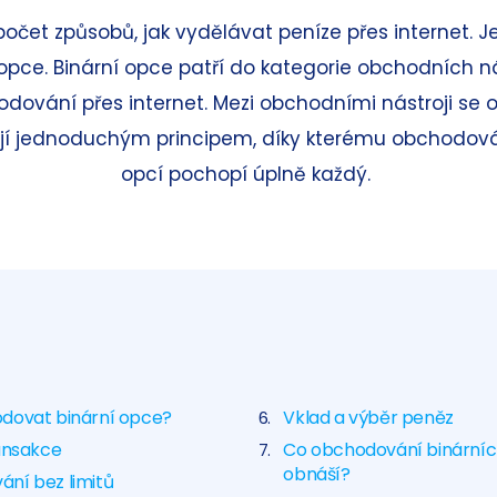
počet způsobů, jak vydělávat peníze přes internet. 
 opce. Binární opce patří do kategorie obchodních ná
hodování přes internet. Mezi obchodními nástroji se 
jí jednoduchým principem, díky kterému obchodová
opcí pochopí úplně každý.
dovat binární opce?
Vklad a výběr peněz
ransakce
Co obchodování binárníc
obnáší?
ní bez limitů