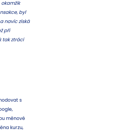
– okamžik
ansakce, byl
a navíc získá
ž při
tak ztrácí
chodovat s
oogle,
jsou měnové
ěna kurzu,