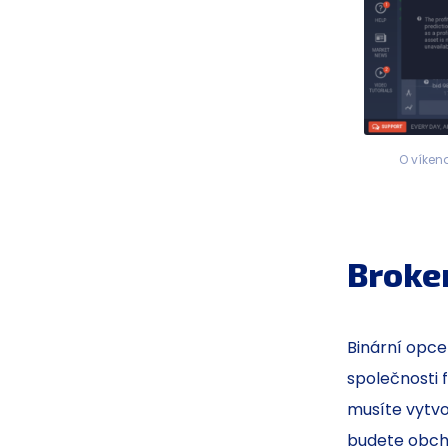
O víken
Broke
Binární opce
společnosti 
musíte vytvo
budete obcho