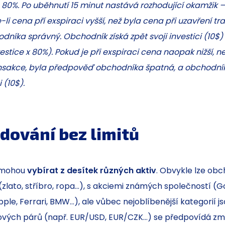
e 80%. Po uběhnutí 15 minut nastává rozhodující okamžik 
-li cena pří exspiraci vyšší, než byla cena při uzavření tr
níka správný. Obchodník získá zpět svoji investici (10$) 
vestice x 80%). Pokud je při exspiraci cena naopak nižší, ne
nsakce, byla předpověď obchodníka špatná, a obchodník 
i (10$).
dování bez limitů
 mohou
vybírat z desítek různých aktiv
. Obvykle lze ob
zlato, stříbro, ropa…), s akciemi známých společností (G
ple, Ferrari, BMW…), ale vůbec nejoblíbenější kategorií 
ových párů (např. EUR/USD, EUR/CZK…) se předpovídá zm