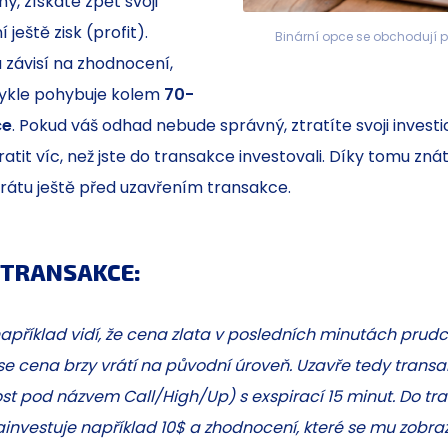
ý, získáte zpět svoji
í ještě zisk (profit).
Binární opce se obchodují př
u závisí na zhodnocení,
vykle pohybuje kolem
70-
ce
. Pokud váš odhad nebude správný, ztratíte svoji investic
tit víc, než jste do transakce investovali. Díky tomu znáte
rátu ještě před uzavřením transakce.
 TRANSAKCE:
příklad vidí, že cena zlata v posledních minutách prudc
se cena brzy vrátí na původní úroveň. Uzavře tedy transak
t pod názvem Call/High/Up) s exspirací 15 minut. Do tr
investuje například 10$ a zhodnocení, které se mu zobraz