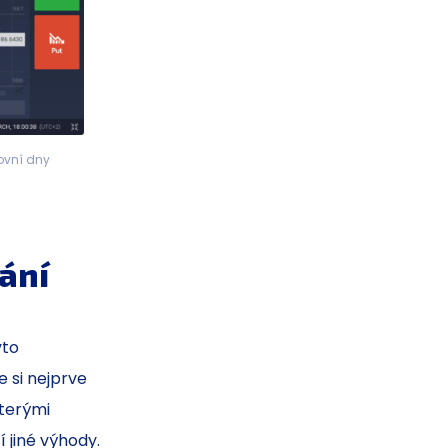
ovní dny
ání
yto
 si nejprve
kterými
 jiné výhody.