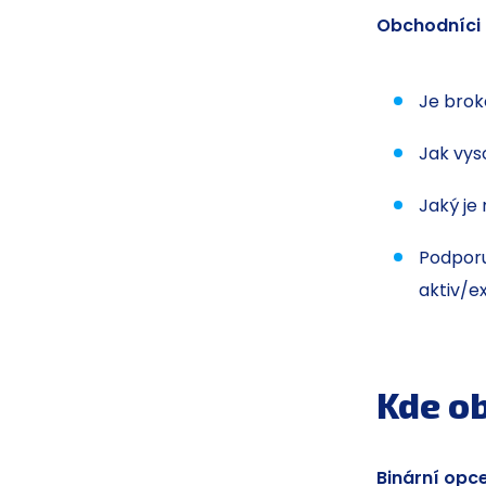
Obchodníci 
Je brok
Jak vys
Jaký je
Podporu
aktiv/e
Kde o
Binární opce