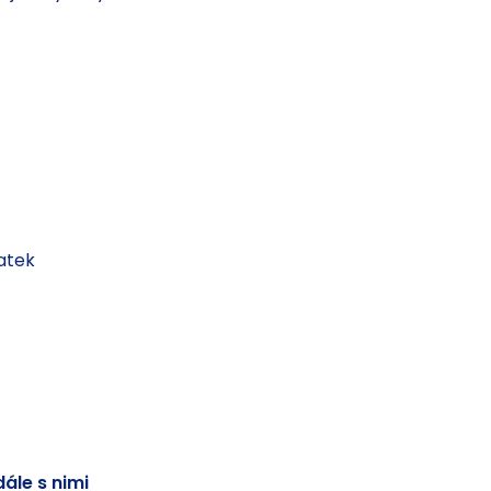
atek
ále s nimi