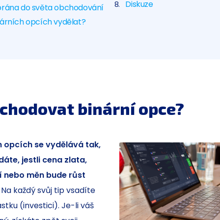
Diskuze
brána do světa obchodování
nárních opcích vydělat?
bchodovat binární opce?
h opcích se vydělává tak,
áte, jestli cena zlata,
ií nebo měn bude růst
. Na každý svůj tip vsadíte
stku (investici). Je-li váš