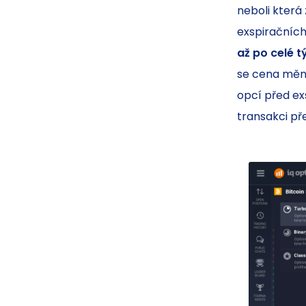
neboli která
exspiračních
až po celé 
se cena měni
opcí před ex
transakci př