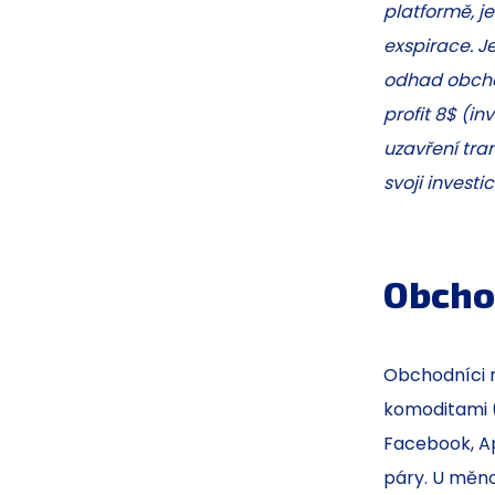
platformě, j
exspirace. Je
odhad obchod
profit 8$ (in
uzavření tra
svoji investic
Obcho
Obchodníci
komoditami (
Facebook, Ap
páry. U měn