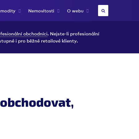
modity
Nemovitosti
O webu
fesionální obchodníci
. Nejste-li profesionální
stupné i pro běžné retailové klienty.
 obchodovat,