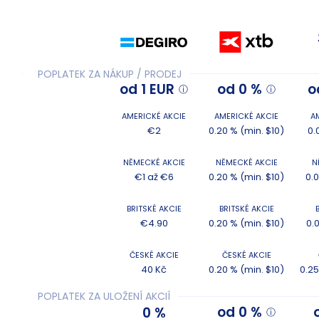
POPLATEK ZA NÁKUP / PRODEJ
od 1 EUR
od 0 %
o
AMERICKÉ AKCIE
AMERICKÉ AKCIE
A
€2
0.20 % (min. $10)
0.
NĚMECKÉ AKCIE
NĚMECKÉ AKCIE
N
€1 až €6
0.20 % (min. $10)
0.
BRITSKÉ AKCIE
BRITSKÉ AKCIE
€4.90
0.20 % (min. $10)
0.
ČESKÉ AKCIE
ČESKÉ AKCIE
40 Kč
0.20 % (min. $10)
0.25
POPLATEK ZA ULOŽENÍ AKCIÍ
od 0 %
0 %