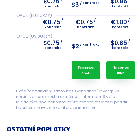
$0.75
$0.85
/ kontrakt
$3
kontrakt
kontrakt
OPCE (EU BURZY)
/
/
/
€0.75
€0.75
€1.00
kontrakt
kontrakt
kontrakt
OPCE (US BURZY)
/
/
$0.75
$0.65
/ kontrakt
$2
kontrakt
kontrakt
Recenze
Recenze
SAXO
IBKR
Uvádíme základní sazby bez zvýhodnění. Investplus
neručí za správnost a aktuálnost informací. S výše
uvedenými společnostmi může mít provozovatel portálu
Investplus navázáno affiliate partnerství.
OSTATNÍ POPLATKY