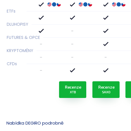
ETF
s
DLUHOPISY
-
FUTURES & OPCE
-
-
KRYPTOMĚNY
-
-
-
CFD
s
-
Recenze
Recenze
XTB
SAXO
Nabídka DEGIRO podrobně