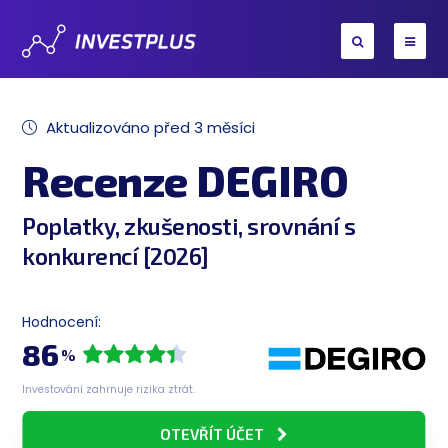
Aktualizováno před 3 měsíci
Recenze DEGIRO
Poplatky, zkušenosti, srovnání s
konkurencí [2026]
Hodnocení:
86
%
Investování zahrnuje rizika ztrát.
OTEVŘÍT ÚČET