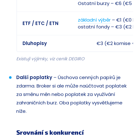
Ostatní burzy – €6 (€5 ko
základní výběr
– €1 (€0 ko
ETF / ETC / ETN
ostatní fondy – €3 (€2 ko
Dluhopisy
€3 (€2 komise + €
Existují výjimky, viz ceník DEGIRO
Další poplatky
– Úschova cenných papírů je
zdarma. Broker si ale může naúčtovat poplatek
za směnu měn nebo poplatek za využívání
zahraničních burz. Oba poplatky vysvětlujeme
níže.
Srovnání s konkurencí