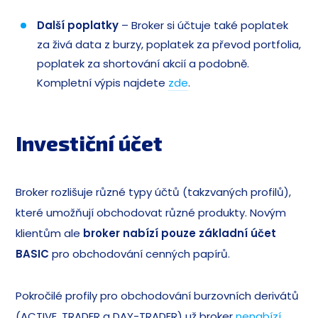
Další poplatky
– Broker si účtuje také poplatek
za živá data z burzy, poplatek za převod portfolia,
poplatek za shortování akcií a podobně.
Kompletní výpis najdete
zde
.
Investiční účet
Broker rozlišuje různé typy účtů (takzvaných profilů),
které umožňují obchodovat různé produkty. Novým
klientům ale
broker nabízí pouze
základní účet
BASIC
pro obchodování cenných papírů.
Pokročilé profily pro obchodování burzovních derivátů
(ACTIVE, TRADER a DAY-TRADER) už broker
nenabízí
.