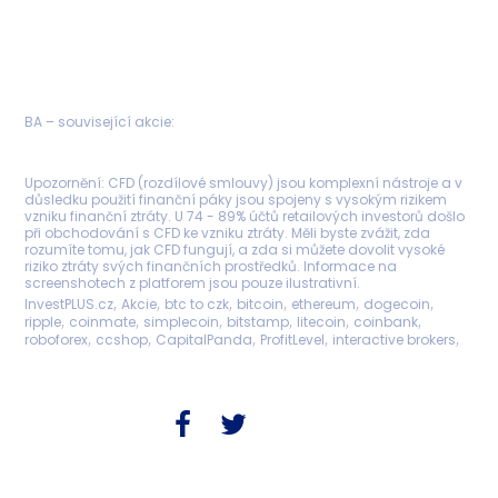
BA – související akcie
Upozornění: CFD (rozdílové smlouvy) jsou komplexní nástroje a v
důsledku použití finanční páky jsou spojeny s vysokým rizikem
vzniku finanční ztráty. U 74 - 89% účtů retailových investorů došlo
při obchodování s CFD ke vzniku ztráty. Měli byste zvážit, zda
rozumíte tomu, jak CFD fungují, a zda si můžete dovolit vysoké
riziko ztráty svých finančních prostředků. Informace na
screenshotech z platforem jsou pouze ilustrativní.
InvestPLUS.cz
Akcie
btc to czk
bitcoin
ethereum
dogecoin
ripple
coinmate
simplecoin
bitstamp
litecoin
coinbank
roboforex
ccshop
CapitalPanda
ProfitLevel
interactive brokers