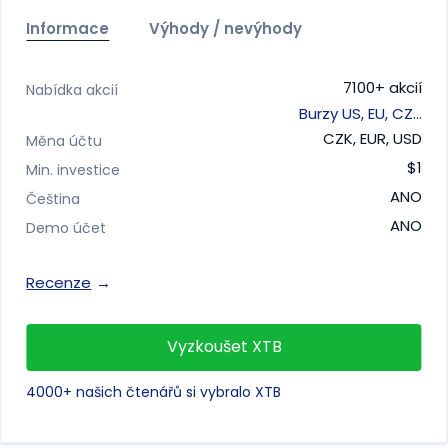
Informace
Výhody / nevýhody
7100+ akcií
Nabídka akcií
Burzy US, EU, CZ…
CZK, EUR, USD
Měna účtu
$1
Min. investice
ANO
Čeština
ANO
Demo účet
Recenze
Vyzkoušet XTB
4000+ našich čtenářů si vybralo XTB