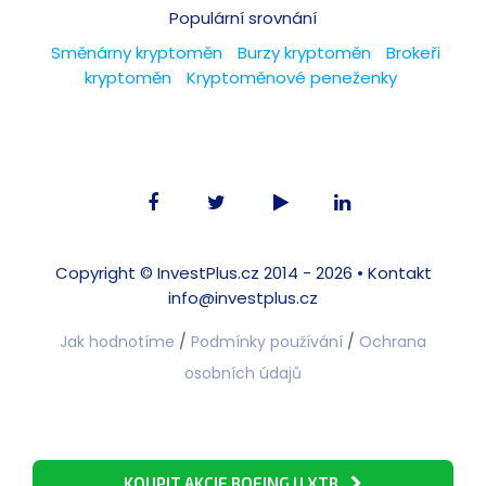
Populární srovnání
Směnárny kryptoměn
Burzy kryptoměn
Brokeři
kryptoměn
Kryptoměnové peneženky
Copyright ©
InvestPlus.cz
2014 - 2026 •
Kontakt
info@investplus.cz
Jak hodnotíme
/
Podmínky používání
/
Ochrana
osobních údajů
KOUPIT AKCIE BOEING U XTB