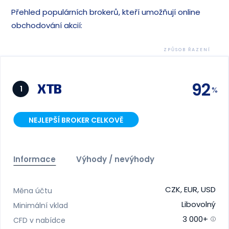
Přehled populárních brokerů, kteří umožňují online
obchodování akcií:
ZPŮSOB ŘAZENÍ
92
XTB
1
NEJLEPŠÍ BROKER CELKOVĚ
Informace
Výhody / nevýhody
CZK, EUR, USD
Měna účtu
Libovolný
Minimální vklad
3 000+
CFD v nabídce