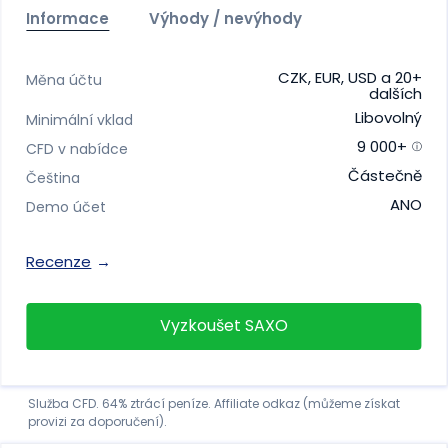
Informace
Výhody / nevýhody
CZK, EUR, USD a 20+
Měna účtu
dalších
Libovolný
Minimální vklad
9 000+
CFD v nabídce
Částečně
Čeština
ANO
Demo účet
Recenze
Vyzkoušet SAXO
Služba CFD. 64% ztrácí peníze. Affiliate odkaz (můžeme získat
provizi za doporučení).