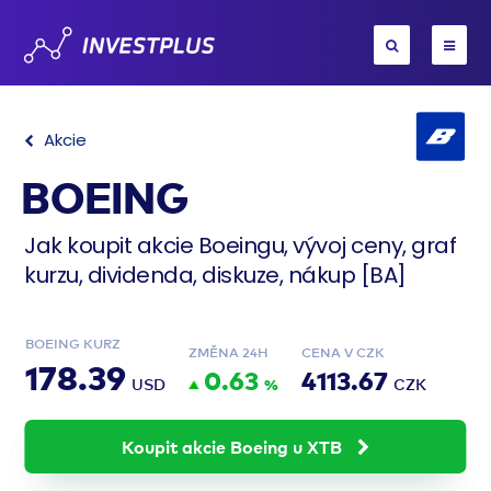
Akcie
BOEING
Jak koupit akcie Boeingu, vývoj ceny, graf
kurzu, dividenda, diskuze, nákup [BA]
BOEING KURZ
ZMĚNA 24H
CENA V CZK
178.39
0.63
4113.67
USD
%
CZK
Koupit akcie Boeing u XTB