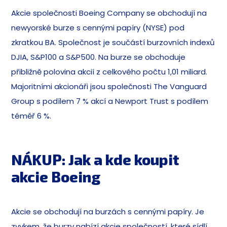
Akcie společnosti Boeing Company se obchodují na
newyorské burze s cennými papíry (NYSE) pod
zkratkou BA. Společnost je součástí burzovních indexů
DJIA, S&P100 a S&P500. Na burze se obchoduje
přibližně polovina akcií z celkového počtu 1,01 miliard.
Majoritními akcionáři jsou společnosti The Vanguard
Group s podílem 7 % akcí a Newport Trust s podílem
téměř 6 %.
NÁKUP: Jak a kde koupit
akcie Boeing
Akcie se obchodují na burzách s cennými papíry. Je
zvykem, že burzy nabízí akcie společností, které sídlí