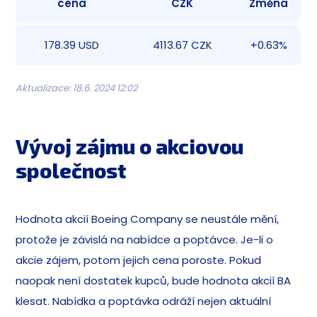
cena
CZK
Změna
178.39 USD
4113.67 CZK
+0.63%
Aktualizace: 18.6. 2024 12:02
Vývoj zájmu o akciovou
společnost
Hodnota akcií Boeing Company se neustále mění,
protože je závislá na nabídce a poptávce. Je-li o
akcie zájem, potom jejich cena poroste. Pokud
naopak není dostatek kupců, bude hodnota akcií BA
klesat. Nabídka a poptávka odráží nejen aktuální