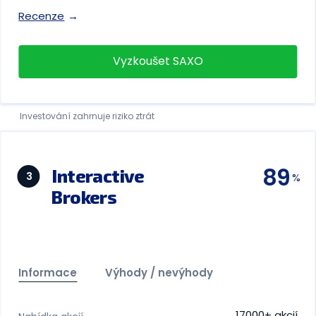
Recenze
Vyzkoušet SAXO
Investování zahrnuje riziko ztrát
89
Interactive
3
Brokers
Informace
Výhody / nevýhody
17000+ akcií