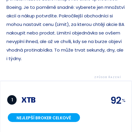
Boeing. Je to poměrně snadné: vyberete jen množství
akcií a nákup potvrdíte. Pokročilejší obchodníci si
mohou nastavit cenu (Limit), za kterou chtějí akcie BA
nakoupit nebo prodat. Limitní objednávka se ovšem
nevyplní ihned, ale až ve chvíli, kdy se na burze objeví
vhodná protinabídka. To může trvat sekundy, dny, ale
i týdny.
ZPŮSOB ŘAZENÍ
92
XTB
1
NEJLEPŠÍ BROKER CELKOVĚ