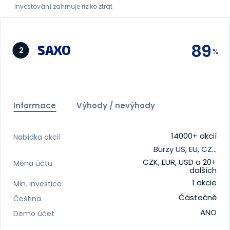
Investování zahrnuje riziko ztrát
89
SAXO
2
Informace
Výhody / nevýhody
14000+ akcií
Nabídka akcií
Burzy US, EU, CZ…
CZK, EUR, USD a 20+
Měna účtu
dalších
1 akcie
Min. investice
Částečně
Čeština
ANO
Demo účet