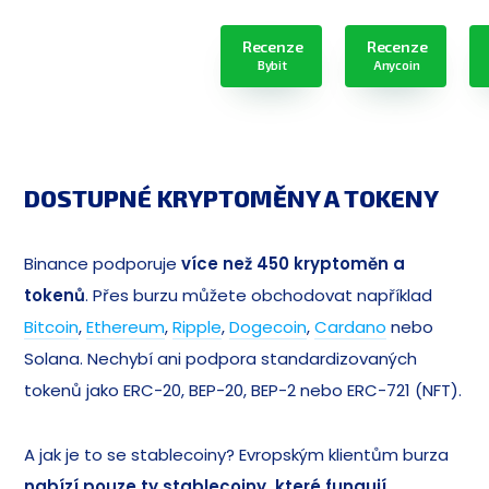
Recenze
Recenze
Bybit
Anycoin
DOSTUPNÉ KRYPTOMĚNY A TOKENY
Binance podporuje
více než 450 kryptoměn a
tokenů
. Přes burzu můžete obchodovat například
Bitcoin
,
Ethereum
,
Ripple
,
Dogecoin
,
Cardano
nebo
Solana. Nechybí ani podpora standardizovaných
tokenů jako ERC-20, BEP-20, BEP-2 nebo ERC-721 (NFT).
A jak je to se stablecoiny? Evropským klientům burza
nabízí pouze ty stablecoiny, které fungují