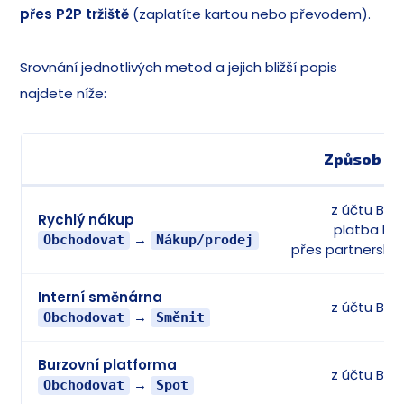
přes P2P tržiště
(zaplatíte kartou nebo převodem).
Srovnání jednotlivých metod a jejich bližší popis
najdete níže:
Způsob pl
z účtu Bin
Rychlý nákup
platba ka
→
Obchodovat
Nákup/prodej
přes partnerské
Interní směnárna
z účtu Bin
→
Obchodovat
Směnit
Burzovní platforma
z účtu Bin
→
Obchodovat
Spot