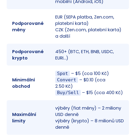
mobilní (Android, iOS)
EUR (SEPA platba, Zen.com,
Podporované
platební karta)
✅
měny
CZK (Zen.com, platební karta)
a další
Podporované
450+ (BTC, ETH, BNB, USDC,
✅
krypto
EURI…)
– $5 (cca 100 Kč)
Spot
Minimální
– $0.10 (cca
Convert
✅
obchod
2.50 Kč)
– $15 (cca 400 Kč)
Buy/Sell
výběry (fiat měny) – 2 miliony
Maximální
USD denně
✅
limity
výběry (krypto) – 8 milionů USD
denně