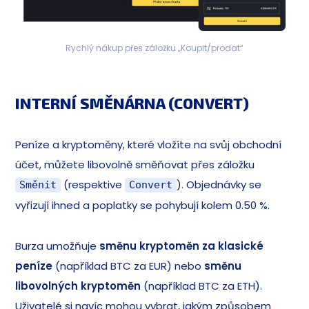
Rychlý nákup přes záložku „Koupit/prodat“
INTERNÍ SMĚNÁRNA (CONVERT)
Peníze a kryptoměny, které vložíte na svůj obchodní
účet, můžete libovolně směňovat přes záložku
(respektive
). Objednávky se
Směnit
Convert
vyřizují ihned a poplatky se pohybují kolem 0.50 %.
Burza umožňuje
směnu
kryptoměn za klasické
peníze
(například BTC za EUR) nebo
směnu
libovolných kryptoměn
(například BTC za ETH).
Uživatelé si navíc mohou vybrat, jakým způsobem