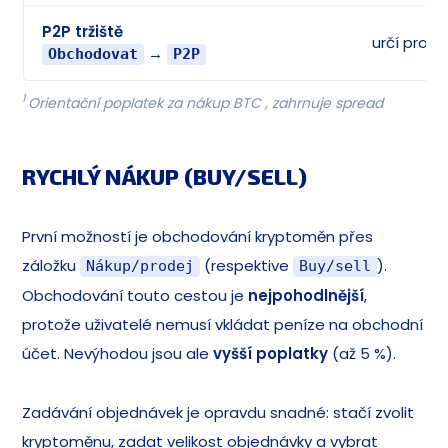
P2P tržiště
určí prode
→
Obchodovat
P2P
1
Orientační poplatek za nákup BTC , zahrnuje spread
RYCHLÝ NÁKUP (BUY/SELL)
První možností je obchodování kryptoměn přes
záložku
(respektive
).
Nákup/prodej
Buy/sell
Obchodování touto cestou je
nejpohodlnější
,
protože uživatelé nemusí vkládat peníze na obchodní
účet. Nevýhodou jsou ale
vyšší poplatky
(až 5 %).
Zadávání objednávek je opravdu snadné: stačí zvolit
kryptoměnu, zadat velikost objednávky a vybrat