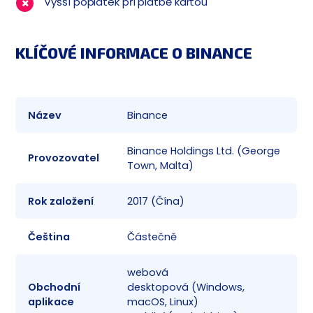
Vyšší poplatek při platbě kartou
KLÍČOVÉ INFORMACE O BINANCE
Název
Binance
✅
Binance Holdings Ltd. (George
Provozovatel
✅
Town, Malta)
Rok založení
2017 (Čína)
✅
Čeština
Částečně
✅
webová
Obchodní
desktopová (Windows,
✅
aplikace
macOS, Linux)