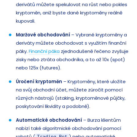
derivátů můžete spekulovat na růst nebo pokles
kryptoměn, aniž byste dané kryptoměny reálně
kupovali.
Maržové obchodování
– Vybrané kryptoměny a
deriváty můžete obchodovat s využitím finanční
páky.
Finanční páka
zjednodušeně řečeno zvyšuje
zisky nebo ztráta obchodníka, a to až 10x (spot)
nebo 125x (futures).
Úročení kryptoměn
– Kryptoměny, které uložíte
na svůj obchodní účet, můžete zúročit pomocí
různých nástrojů (staking, kryptoměnové půjčky,
poskytování likvidity a podobně).
Automatické obchodování
– Burza klientům
nabízí také algoritmické obchodování pomocí
robotů (
) nebo automatické
Trading Bot