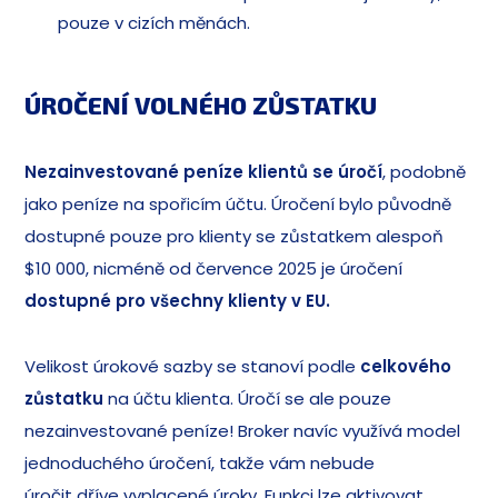
pouze v cizích měnách.
ÚROČENÍ VOLNÉHO ZŮSTATKU
Nezainvestované peníze klientů se úročí
, podobně
jako peníze na spořicím účtu. Úročení bylo původně
dostupné pouze pro klienty se zůstatkem alespoň
$10 000, nicméně od července 2025 je úročení
dostupné pro všechny klienty v EU.
Velikost úrokové sazby se stanoví podle
celkového
zůstatku
na účtu klienta. Úročí se ale pouze
nezainvestované peníze! Broker navíc využívá model
jednoduchého úročení, takže vám nebude
úročit dříve vyplacené úroky. Funkci lze aktivovat