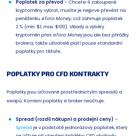
Poplatek za převod
– Chcete-li zakoupené
kryptoměny vybrat, musíte je nejprve převést na
peněženku
eToro Money
, což zahrnuje poplatek
2 % (min. $1, max. $100). Vklady a výběry
kryptoměn přes
eToro Money
jsou ale bez přirážky
brokera, takže uživatelé platí pouze standardní
poplatky pro těžaře.
POPLATKY PRO CFD KONTRAKTY
Poplatky jsou účtované prostřednictvím spreadů a
swapů. Komisní poplatky si broker neúčtuje.
Spread (rozdíl nákupní a prodejní ceny)
–
Spread
je v podstatě jednorázový poplatek, který
se účtuje při otevření každého CFD obchodu.