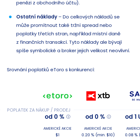
penězi z obchodního účtu).
Ostatní náklady
– Do celkových nákladů se
může promítnout také tržní spread nebo
poplatky třetích stran, například místní daně
z finančních transakcí. Tyto náklady ale bývají
spíše symbolické a broker jejich velikost neovlivní.
Srovnání poplatků eToro s konkurencí:
POPLATEK ZA NÁKUP / PRODEJ
od 0 %
od 0 %
od 1
AMERICKÉ AKCIE
AMERICKÉ AKCIE
AMERIC
$1
0.20 % (min. $10)
0.08 % 