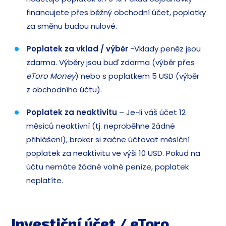
financujete přes běžný obchodní účet, poplatky
za směnu budou nulové.
Poplatek za vklad / výběr
-Vklady peněz jsou
zdarma. Výběry jsou buď zdarma (výběr přes
eToro Money
) nebo s poplatkem 5 USD (výběr
z obchodního účtu).
Poplatek za neaktivitu
– Je-li váš účet 12
měsíců neaktivní (tj. neproběhne žádné
přihlášení), broker si začne účtovat měsíční
poplatek za neaktivitu ve výši 10 USD. Pokud na
účtu nemáte žádné volné peníze, poplatek
neplatíte.
Investiční účet / eToro