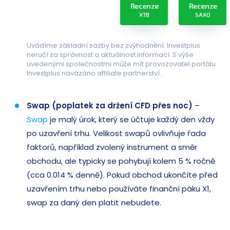
Recenze
Recenze
XTB
SAXO
Uvádíme základní sazby bez zvýhodnění. Investplus
neručí za správnost a aktuálnost informací. S výše
uvedenými společnostmi může mít provozovatel portálu
Investplus navázáno affiliate partnerství.
Swap (poplatek za držení CFD přes noc)
–
Swap
je malý úrok, který se účtuje každý den vždy
po uzavření trhu. Velikost swapů ovlivňuje řada
faktorů, například zvolený instrument a směr
obchodu, ale typicky se pohybují kolem 5 % ročně
(cca 0.014 % denně). Pokud obchod ukončíte před
uzavřením trhu nebo používáte finanční páku X1,
swap za daný den platit nebudete.