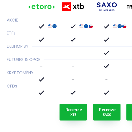
AKCIE
ETF
s
DLUHOPISY
-
-
FUTURES & OPCE
-
-
KRYPTOMĚNY
-
-
CFD
s
Recenze
Recenze
XTB
SAXO