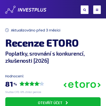
Aktualizováno před 3 měsíci
Recenze ETORO
Poplatky, srovnání s konkurencí,
zkušenosti [2026]
Hodnocení:
81
%
Služba CFD. 61% ztrácí peníze
OTEVŘÍT ÚČET