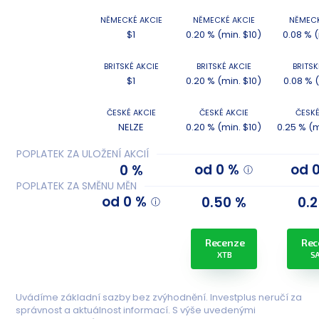
NĚMECKÉ AKCIE
NĚMECKÉ AKCIE
NĚMECK
$1
0.20 % (min. $10)
0.08 % 
BRITSKÉ AKCIE
BRITSKÉ AKCIE
BRITSK
$1
0.20 % (min. $10)
0.08 % 
ČESKÉ AKCIE
ČESKÉ AKCIE
ČESKÉ
NELZE
0.20 % (min. $10)
0.25 % (m
POPLATEK ZA ULOŽENÍ AKCIÍ
od 0 %
od 
0 %
POPLATEK ZA SMĚNU MĚN
od 0 %
0.50 %
0.
Recenze
Rec
XTB
S
Uvádíme základní sazby bez zvýhodnění. Investplus neručí za
správnost a aktuálnost informací. S výše uvedenými