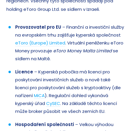
regionech. Všechny tyto společnosti spadají pod
holding eToro Group Ltd. se sídlem v Izraeli.
Provozovatel pro EU
– Finanční a investiční služby
na evropském trhu zajišťuje kyperská společnost
eToro (Europe) Limited
. Virtuální peněženku eToro
Money provozuje
eToro Money Malta Limited
se
sídlem na Maltě.
Licence
– Kyperská pobočka má licenci pro
poskytování investičních služeb a nově také
licenci pro poskytování služeb s kryptoaktivy (dle
nařízení
MiCA
). Regulační dohled vykonává
kyperský úřad
CySEC
. Na základě těchto licencí
může broker působit ve všech zemích EU.
Hospodaření společnosti
– Velkou výhodou