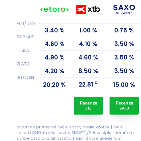
EUR/USD
3.40 %
1.00 %
0.75 %
S&P 500
4.60 %
4.10 %
3.50 %
TESLA
4.90 %
4.60 %
3.50 %
ZLATO
4.20 %
8.50 %
3.50 %
BITCOIN
%
22.81
20.20 %
15.00 %
Recenze
Recenze
XTB
SAXO
Uvádíme průměrné roční sazby podle vzorce [roční
sazba LONG + roční sazba SHORT]/2. Investplus neručí za
správnost a aktuálnost informací. S výše uvedenými