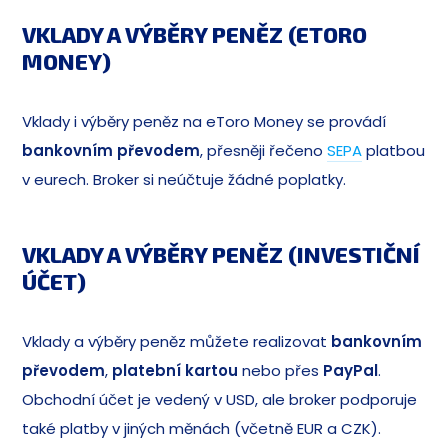
VKLADY A VÝBĚRY PENĚZ (ETORO
MONEY)
Vklady i výběry peněz na eToro Money se provádí
bankovním převodem
, přesněji řečeno
SEPA
platbou
v eurech. Broker si neúčtuje žádné poplatky.
VKLADY A VÝBĚRY PENĚZ (INVESTIČNÍ
ÚČET)
Vklady a výběry peněz můžete realizovat
bankovním
převodem
,
platební kartou
nebo přes
PayPal
.
Obchodní účet je vedený v USD, ale broker podporuje
také platby v jiných měnách (včetně EUR a CZK).