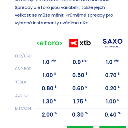
Spready u eToro jsou variabilní, takže jejich
velikost se může měnit. Průměrné spready pro
vybrané instrumenty uvádíme níže.
EUR/USD
pip
pip
pip
1.0
0.9
1.0
S&P 500
$
$
$
1.00
0.50
0.70
TESLA
$
$
$
0.80
0.60
0.20
ZLATO
$
$
$
1.30
1.75
1.00
BITCOIN
%
%
%
2.00
0.30
0.40