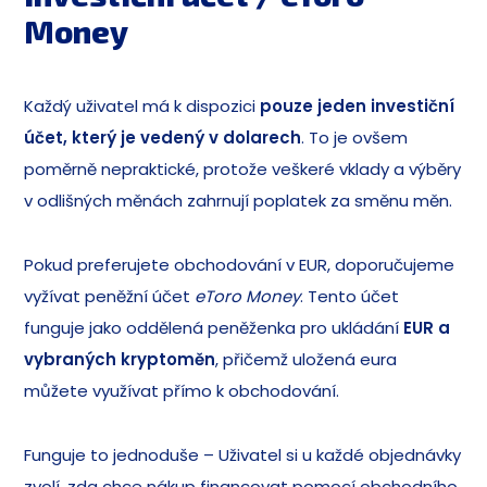
Money
Každý uživatel má k dispozici
pouze jeden investiční
účet, který je vedený v dolarech
. To je ovšem
poměrně nepraktické, protože veškeré vklady a výběry
v odlišných měnách zahrnují poplatek za směnu měn.
Pokud preferujete obchodování v EUR, doporučujeme
vyžívat peněžní účet
eToro Money
. Tento účet
funguje jako oddělená peněženka pro ukládání
EUR a
vybraných kryptoměn
, přičemž uložená eura
můžete využívat přímo k obchodování.
Funguje to jednoduše – Uživatel si u každé objednávky
zvolí, zda chce nákup financovat pomocí obchodního