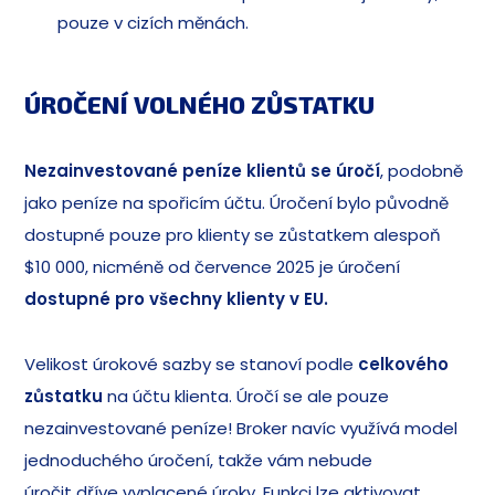
pouze v cizích měnách.
ÚROČENÍ VOLNÉHO ZŮSTATKU
Nezainvestované peníze klientů se úročí
, podobně
jako peníze na spořicím účtu. Úročení bylo původně
dostupné pouze pro klienty se zůstatkem alespoň
$10 000, nicméně od července 2025 je úročení
dostupné pro všechny klienty v EU.
Velikost úrokové sazby se stanoví podle
celkového
zůstatku
na účtu klienta. Úročí se ale pouze
nezainvestované peníze! Broker navíc využívá model
jednoduchého úročení, takže vám nebude
úročit dříve vyplacené úroky. Funkci lze aktivovat