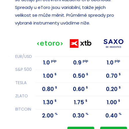
Spready u eToro jsou variabilní, takže jejich
velikost se může měnit. Průměrné spready pro
vybrané instrumenty uvádíme níže.
EUR/USD
pip
pip
pip
1.0
0.9
1.0
S&P 500
$
$
$
1.00
0.50
0.70
TESLA
$
$
$
0.80
0.60
0.20
ZLATO
$
$
$
1.30
1.75
1.00
BITCOIN
%
%
%
2.00
0.30
0.40