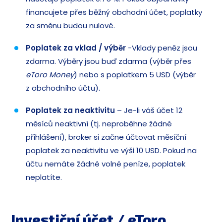
financujete přes běžný obchodní účet, poplatky
za směnu budou nulové.
Poplatek za vklad / výběr
-Vklady peněz jsou
zdarma. Výběry jsou buď zdarma (výběr přes
eToro Money
) nebo s poplatkem 5 USD (výběr
z obchodního účtu).
Poplatek za neaktivitu
– Je-li váš účet 12
měsíců neaktivní (tj. neproběhne žádné
přihlášení), broker si začne účtovat měsíční
poplatek za neaktivitu ve výši 10 USD. Pokud na
účtu nemáte žádné volné peníze, poplatek
neplatíte.
Investiční účet / eToro