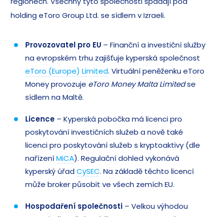
regionech. Všechny tyto společnosti spadají pod
holding eToro Group Ltd. se sídlem v Izraeli.
Provozovatel pro EU
– Finanční a investiční služby
na evropském trhu zajišťuje kyperská společnost
eToro (Europe) Limited
. Virtuální peněženku eToro
Money provozuje
eToro Money Malta Limited
se
sídlem na Maltě.
Licence
– Kyperská pobočka má licenci pro
poskytování investičních služeb a nově také
licenci pro poskytování služeb s kryptoaktivy (dle
nařízení
MiCA
). Regulační dohled vykonává
kyperský úřad
CySEC
. Na základě těchto licencí
může broker působit ve všech zemích EU.
Hospodaření společnosti
– Velkou výhodou