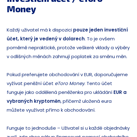
Money
Každý uživatel má k dispozici
pouze jeden investiční
účet, který je vedený v dolarech
. To je ovšem
poměrně nepraktické, protože veškeré vklady a výběry
v odlišných měnách zahrnují poplatek za směnu měn.
Pokud preferujete obchodování v EUR, doporučujeme
vyžívat peněžní účet
eToro Money
. Tento účet
funguje jako oddělená peněženka pro ukládání
EUR a
vybraných kryptoměn
, přičemž uložená eura
můžete využívat přímo k obchodování.
Funguje to jednoduše – Uživatel si u každé objednávky
zvolí, zda chce nákup financovat pomocí obchodního