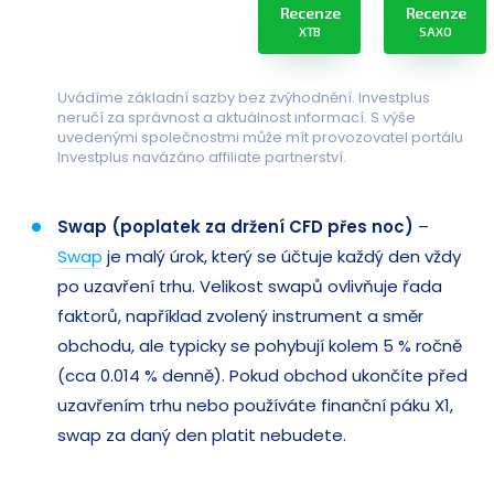
Recenze
Recenze
XTB
SAXO
Uvádíme základní sazby bez zvýhodnění. Investplus
neručí za správnost a aktuálnost informací. S výše
uvedenými společnostmi může mít provozovatel portálu
Investplus navázáno affiliate partnerství.
Swap (poplatek za držení CFD přes noc)
–
Swap
je malý úrok, který se účtuje každý den vždy
po uzavření trhu. Velikost swapů ovlivňuje řada
faktorů, například zvolený instrument a směr
obchodu, ale typicky se pohybují kolem 5 % ročně
(cca 0.014 % denně). Pokud obchod ukončíte před
uzavřením trhu nebo používáte finanční páku X1,
swap za daný den platit nebudete.