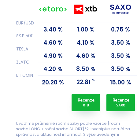
EUR/USD
3.40 %
1.00 %
0.75 %
S&P 500
4.60 %
4.10 %
3.50 %
TESLA
4.90 %
4.60 %
3.50 %
ZLATO
4.20 %
8.50 %
3.50 %
BITCOIN
%
22.81
20.20 %
15.00 %
Recenze
Recenze
XTB
SAXO
Uvádíme průměrné roční sazby podle vzorce [roční
sazba LONG + roční sazba SHORT]/2. Investplus neručí za
správnost a aktuálnost informací. S výše uvedenými