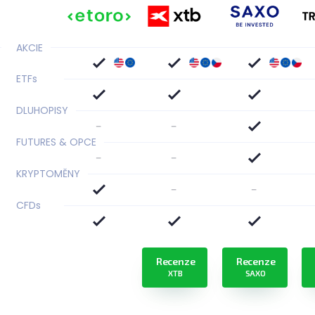
AKCIE
ETF
s
DLUHOPISY
-
-
FUTURES & OPCE
-
-
KRYPTOMĚNY
-
-
CFD
s
Recenze
Recenze
XTB
SAXO