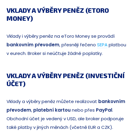
VKLADY A VÝBĚRY PENĚZ (ETORO
MONEY)
Vklady i výběry peněz na eToro Money se provádí
bankovním převodem
, přesněji řečeno
SEPA
platbou
v eurech. Broker si neúčtuje žádné poplatky.
VKLADY A VÝBĚRY PENĚZ (INVESTIČNÍ
ÚČET)
Vklady a výběry peněz můžete realizovat
bankovním
převodem
,
platební kartou
nebo přes
PayPal
.
Obchodní účet je vedený v USD, ale broker podporuje
také platby v jiných měnách (včetně EUR a CZK).