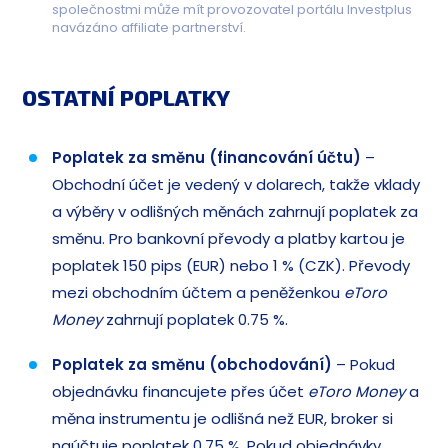
společnostmi může mít provozovatel portálu Investplus
navázáno affiliate partnerství.
OSTATNÍ POPLATKY
Poplatek za směnu (financování účtu)
–
Obchodní účet je vedený v dolarech, takže vklady
a výběry v odlišných měnách zahrnují poplatek za
směnu. Pro bankovní převody a platby kartou je
poplatek 150 pips (EUR) nebo 1 % (CZK). Převody
mezi obchodním účtem a peněženkou
eToro
Money
zahrnují poplatek 0.75 %.
Poplatek za směnu (obchodování)
– Pokud
objednávku financujete přes účet
eToro Money
a
měna instrumentu je odlišná než EUR, broker si
naúčtuje poplatek 0.75 %. Pokud objednávky