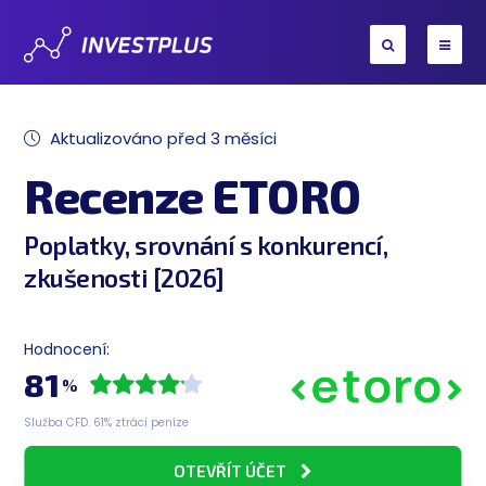
Aktualizováno před 3 měsíci
Recenze ETORO
Poplatky, srovnání s konkurencí,
zkušenosti [2026]
Hodnocení:
81
%
Služba CFD. 61% ztrácí peníze
OTEVŘÍT ÚČET