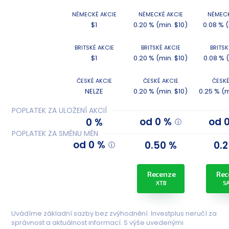
NĚMECKÉ AKCIE
NĚMECKÉ AKCIE
NĚMECK
$1
0.20 % (min. $10)
0.08 % 
BRITSKÉ AKCIE
BRITSKÉ AKCIE
BRITSK
$1
0.20 % (min. $10)
0.08 % 
ČESKÉ AKCIE
ČESKÉ AKCIE
ČESKÉ
NELZE
0.20 % (min. $10)
0.25 % (m
POPLATEK ZA ULOŽENÍ AKCIÍ
od 0 %
od 
0 %
POPLATEK ZA SMĚNU MĚN
od 0 %
0.50 %
0.
Recenze
Rec
XTB
S
Uvádíme základní sazby bez zvýhodnění. Investplus neručí za
správnost a aktuálnost informací. S výše uvedenými