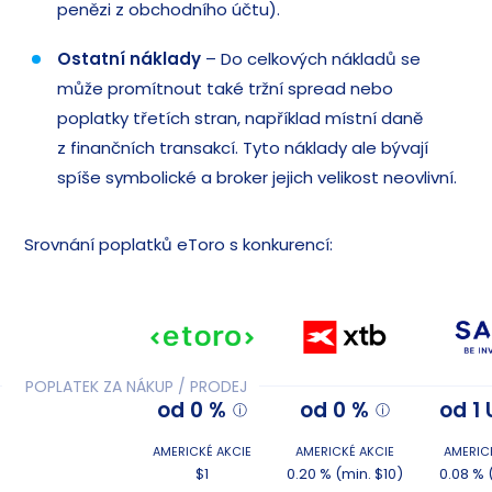
penězi z obchodního účtu).
Ostatní náklady
– Do celkových nákladů se
může promítnout také tržní spread nebo
poplatky třetích stran, například místní daně
z finančních transakcí. Tyto náklady ale bývají
spíše symbolické a broker jejich velikost neovlivní.
Srovnání poplatků eToro s konkurencí:
POPLATEK ZA NÁKUP / PRODEJ
od 0 %
od 0 %
od 1
AMERICKÉ AKCIE
AMERICKÉ AKCIE
AMERIC
$1
0.20 % (min. $10)
0.08 % 