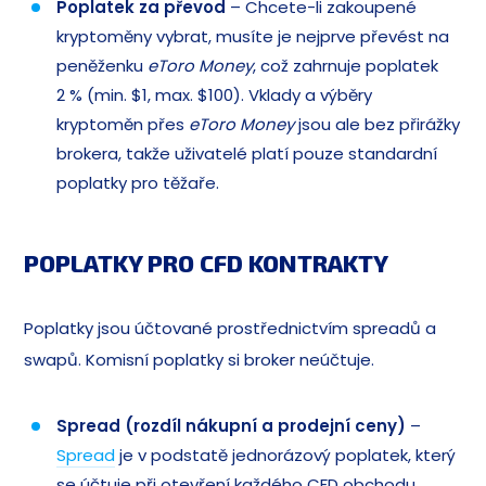
Poplatek za převod
– Chcete-li zakoupené
kryptoměny vybrat, musíte je nejprve převést na
peněženku
eToro Money
, což zahrnuje poplatek
2 % (min. $1, max. $100). Vklady a výběry
kryptoměn přes
eToro Money
jsou ale bez přirážky
brokera, takže uživatelé platí pouze standardní
poplatky pro těžaře.
POPLATKY PRO CFD KONTRAKTY
Poplatky jsou účtované prostřednictvím spreadů a
swapů. Komisní poplatky si broker neúčtuje.
Spread (rozdíl nákupní a prodejní ceny)
–
Spread
je v podstatě jednorázový poplatek, který
se účtuje při otevření každého CFD obchodu.