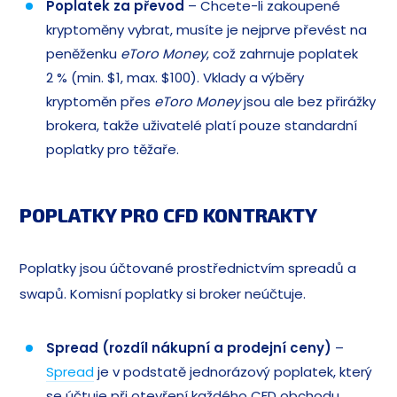
Poplatek za převod
– Chcete-li zakoupené
kryptoměny vybrat, musíte je nejprve převést na
peněženku
eToro Money
, což zahrnuje poplatek
2 % (min. $1, max. $100). Vklady a výběry
kryptoměn přes
eToro Money
jsou ale bez přirážky
brokera, takže uživatelé platí pouze standardní
poplatky pro těžaře.
POPLATKY PRO CFD KONTRAKTY
Poplatky jsou účtované prostřednictvím spreadů a
swapů. Komisní poplatky si broker neúčtuje.
Spread (rozdíl nákupní a prodejní ceny)
–
Spread
je v podstatě jednorázový poplatek, který
se účtuje při otevření každého CFD obchodu.