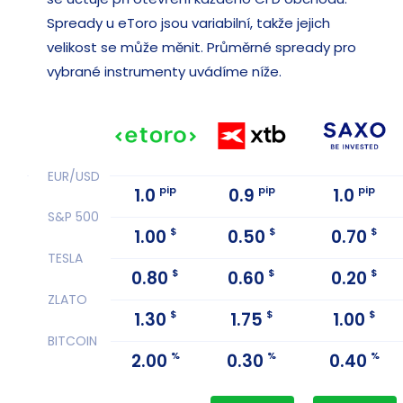
Spready u eToro jsou variabilní, takže jejich
velikost se může měnit. Průměrné spready pro
vybrané instrumenty uvádíme níže.
EUR/USD
pip
pip
pip
1.0
0.9
1.0
S&P 500
$
$
$
1.00
0.50
0.70
TESLA
$
$
$
0.80
0.60
0.20
ZLATO
$
$
$
1.30
1.75
1.00
BITCOIN
%
%
%
2.00
0.30
0.40