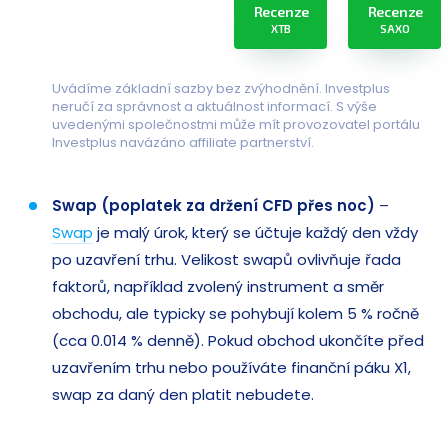
Recenze
Recenze
XTB
SAXO
Uvádíme základní sazby bez zvýhodnění. Investplus
neručí za správnost a aktuálnost informací. S výše
uvedenými společnostmi může mít provozovatel portálu
Investplus navázáno affiliate partnerství.
Swap (poplatek za držení CFD přes noc)
–
Swap
je malý úrok, který se účtuje každý den vždy
po uzavření trhu. Velikost swapů ovlivňuje řada
faktorů, například zvolený instrument a směr
obchodu, ale typicky se pohybují kolem 5 % ročně
(cca 0.014 % denně). Pokud obchod ukončíte před
uzavřením trhu nebo používáte finanční páku X1,
swap za daný den platit nebudete.