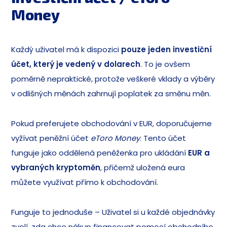
Money
Každý uživatel má k dispozici
pouze jeden investiční
účet, který je vedený v dolarech
. To je ovšem
poměrně nepraktické, protože veškeré vklady a výběry
v odlišných měnách zahrnují poplatek za směnu měn.
Pokud preferujete obchodování v EUR, doporučujeme
vyžívat peněžní účet
eToro Money
. Tento účet
funguje jako oddělená peněženka pro ukládání
EUR a
vybraných kryptoměn
, přičemž uložená eura
můžete využívat přímo k obchodování.
Funguje to jednoduše – Uživatel si u každé objednávky
zvolí, zda chce nákup financovat pomocí obchodního