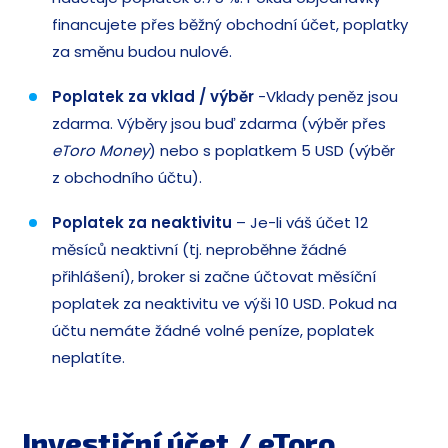
financujete přes běžný obchodní účet, poplatky
za směnu budou nulové.
Poplatek za vklad / výběr
-Vklady peněz jsou
zdarma. Výběry jsou buď zdarma (výběr přes
eToro Money
) nebo s poplatkem 5 USD (výběr
z obchodního účtu).
Poplatek za neaktivitu
– Je-li váš účet 12
měsíců neaktivní (tj. neproběhne žádné
přihlášení), broker si začne účtovat měsíční
poplatek za neaktivitu ve výši 10 USD. Pokud na
účtu nemáte žádné volné peníze, poplatek
neplatíte.
Investiční účet / eToro