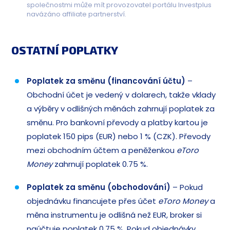
společnostmi může mít provozovatel portálu Investplus
navázáno affiliate partnerství.
OSTATNÍ POPLATKY
Poplatek za směnu (financování účtu)
–
Obchodní účet je vedený v dolarech, takže vklady
a výběry v odlišných měnách zahrnují poplatek za
směnu. Pro bankovní převody a platby kartou je
poplatek 150 pips (EUR) nebo 1 % (CZK). Převody
mezi obchodním účtem a peněženkou
eToro
Money
zahrnují poplatek 0.75 %.
Poplatek za směnu (obchodování)
– Pokud
objednávku financujete přes účet
eToro Money
a
měna instrumentu je odlišná než EUR, broker si
naúčtuje poplatek 0.75 %. Pokud objednávky