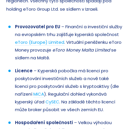
regionech. Všechny tyto společnosti spadají pod
holding eToro Group Ltd. se sídlem v Izraeli.
Provozovatel pro EU
– Finanční a investiční služby
na evropském trhu zajišťuje kyperská společnost
eToro (Europe) Limited
. Virtuální peněženku eToro
Money provozuje
eToro Money Malta Limited
se
sídlem na Maltě.
Licence
– Kyperská pobočka má licenci pro
poskytování investičních služeb a nově také
licenci pro poskytování služeb s kryptoaktivy (dle
nařízení
MiCA
). Regulační dohled vykonává
kyperský úřad
CySEC
. Na základě těchto licencí
může broker působit ve všech zemích EU.
Hospodaření společnosti
– Velkou výhodou