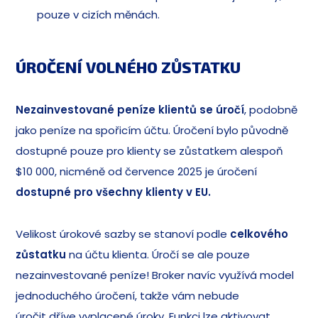
pouze v cizích měnách.
ÚROČENÍ VOLNÉHO ZŮSTATKU
Nezainvestované peníze klientů se úročí
, podobně
jako peníze na spořicím účtu. Úročení bylo původně
dostupné pouze pro klienty se zůstatkem alespoň
$10 000, nicméně od července 2025 je úročení
dostupné pro všechny klienty v EU.
Velikost úrokové sazby se stanoví podle
celkového
zůstatku
na účtu klienta. Úročí se ale pouze
nezainvestované peníze! Broker navíc využívá model
jednoduchého úročení, takže vám nebude
úročit dříve vyplacené úroky. Funkci lze aktivovat