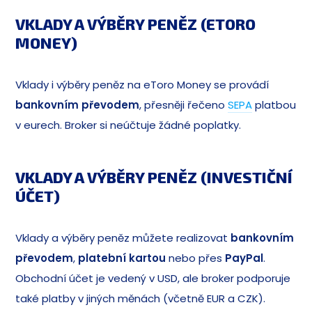
VKLADY A VÝBĚRY PENĚZ (ETORO
MONEY)
Vklady i výběry peněz na eToro Money se provádí
bankovním převodem
, přesněji řečeno
SEPA
platbou
v eurech. Broker si neúčtuje žádné poplatky.
VKLADY A VÝBĚRY PENĚZ (INVESTIČNÍ
ÚČET)
Vklady a výběry peněz můžete realizovat
bankovním
převodem
,
platební kartou
nebo přes
PayPal
.
Obchodní účet je vedený v USD, ale broker podporuje
také platby v jiných měnách (včetně EUR a CZK).