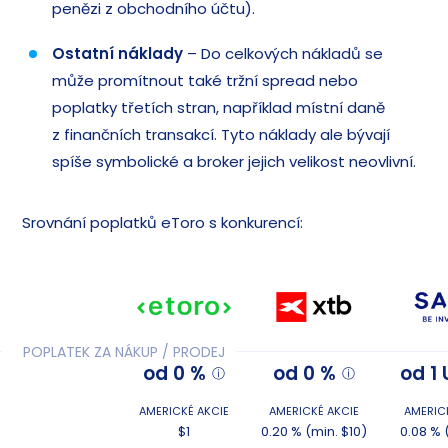
penězi z obchodního účtu).
Ostatní náklady
– Do celkových nákladů se
může promítnout také tržní spread nebo
poplatky třetích stran, například místní daně
z finančních transakcí. Tyto náklady ale bývají
spíše symbolické a broker jejich velikost neovlivní.
Srovnání poplatků eToro s konkurencí:
POPLATEK ZA NÁKUP / PRODEJ
od 0 %
od 0 %
od 1
AMERICKÉ AKCIE
AMERICKÉ AKCIE
AMERIC
$1
0.20 % (min. $10)
0.08 % 