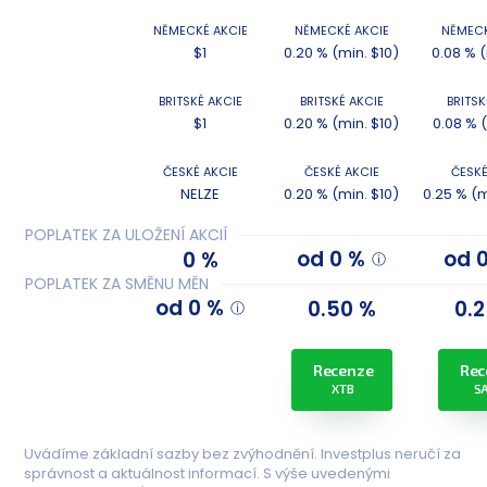
NĚMECKÉ AKCIE
NĚMECKÉ AKCIE
NĚMECK
$1
0.20 % (min. $10)
0.08 % 
BRITSKÉ AKCIE
BRITSKÉ AKCIE
BRITSK
$1
0.20 % (min. $10)
0.08 % 
ČESKÉ AKCIE
ČESKÉ AKCIE
ČESKÉ
NELZE
0.20 % (min. $10)
0.25 % (m
POPLATEK ZA ULOŽENÍ AKCIÍ
od 0 %
od 
0 %
POPLATEK ZA SMĚNU MĚN
od 0 %
0.50 %
0.
Recenze
Rec
XTB
S
Uvádíme základní sazby bez zvýhodnění. Investplus neručí za
správnost a aktuálnost informací. S výše uvedenými