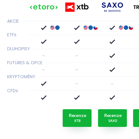
AKCIE
ETF
s
DLUHOPISY
-
-
FUTURES & OPCE
-
-
KRYPTOMĚNY
-
-
CFD
s
Recenze
Recenze
XTB
SAXO