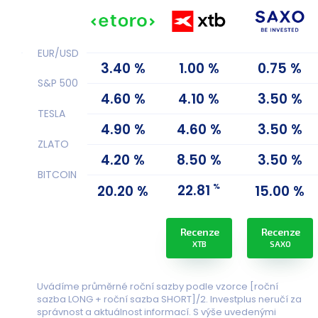
EUR/USD
3.40 %
1.00 %
0.75 %
S&P 500
4.60 %
4.10 %
3.50 %
TESLA
4.90 %
4.60 %
3.50 %
ZLATO
4.20 %
8.50 %
3.50 %
BITCOIN
%
22.81
20.20 %
15.00 %
Recenze
Recenze
XTB
SAXO
Uvádíme průměrné roční sazby podle vzorce [roční
sazba LONG + roční sazba SHORT]/2. Investplus neručí za
správnost a aktuálnost informací. S výše uvedenými