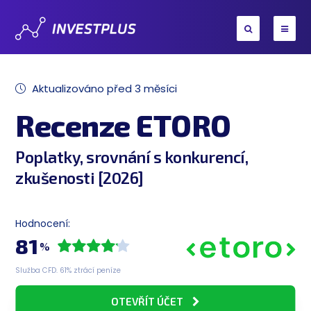
Aktualizováno před 3 měsíci
Recenze ETORO
Poplatky, srovnání s konkurencí,
zkušenosti [2026]
Hodnocení:
81
%
Služba CFD. 61% ztrácí peníze
OTEVŘÍT ÚČET