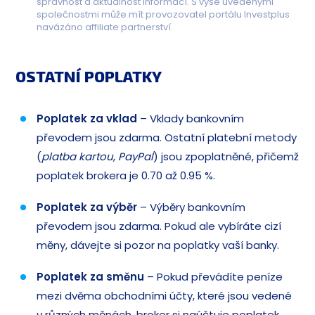
správnost a aktuálnost informací. S výše uvedenými
společnostmi může mít provozovatel portálu Investplus
navázáno affiliate partnerství.
OSTATNÍ POPLATKY
Poplatek za vklad
– Vklady bankovním
převodem jsou zdarma. Ostatní platební metody
(
platba kartou
,
PayPal
) jsou zpoplatněné, přičemž
poplatek brokera je 0.70 až 0.95 %.
Poplatek za výběr
– Výběry bankovním
převodem jsou zdarma. Pokud ale vybíráte cizí
měny, dávejte si pozor na poplatky vaší banky.
Poplatek za směnu
– Pokud převádíte peníze
mezi dvěma obchodními účty, které jsou vedené
v různých měnách, broker si naúčtuje poplatek