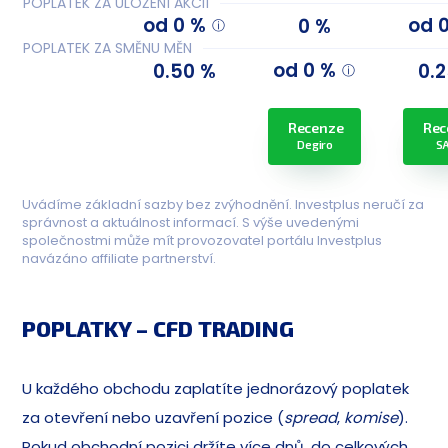
POPLATEK ZA ULOŽENÍ AKCIÍ
od 0 %
od 
0 %
POPLATEK ZA SMĚNU MĚN
od 0 %
0.50 %
0.
Recenze
Rec
Degiro
S
Uvádíme základní sazby bez zvýhodnění. Investplus neručí za
správnost a aktuálnost informací. S výše uvedenými
společnostmi může mít provozovatel portálu Investplus
navázáno affiliate partnerství.
POPLATKY – CFD TRADING
U každého obchodu zaplatíte jednorázový poplatek
za otevření nebo uzavření pozice (
spread
,
komise
).
Pokud obchodní pozici držíte více dnů, do celkových