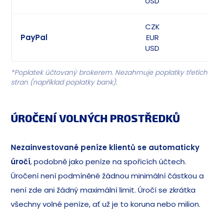
USD
CZK
PayPal
EUR
USD
*Poplatek účtovaný brokerem. Nezahrnuje poplatky třetích
stran (například poplatky bank).
ÚROČENÍ VOLNÝCH PROSTŘEDKŮ
Nezainvestované peníze klientů se
automaticky
úročí
, podobně jako peníze na spořicích účtech.
Úročení není podmíněné žádnou minimální částkou a
není zde ani žádný maximální limit. Úročí se zkrátka
všechny volné peníze, ať už je to koruna nebo milion.