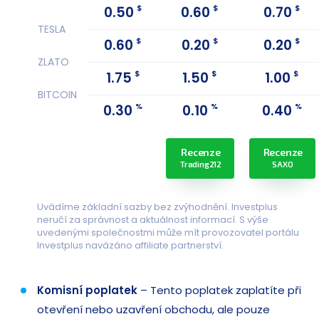
$
$
$
0.50
0.60
0.70
TESLA
$
$
$
0.60
0.20
0.20
ZLATO
$
$
$
1.75
1.50
1.00
BITCOIN
%
%
%
0.30
0.10
0.40
Recenze
Recenze
Trading212
SAXO
Uvádíme základní sazby bez zvýhodnění. Investplus
neručí za správnost a aktuálnost informací. S výše
uvedenými společnostmi může mít provozovatel portálu
Investplus navázáno affiliate partnerství.
Komisní poplatek
– Tento poplatek zaplatíte při
otevření nebo uzavření obchodu, ale pouze