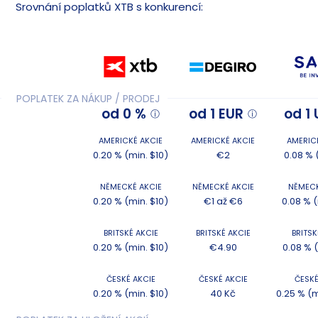
Srovnání poplatků XTB s konkurencí:
POPLATEK ZA NÁKUP / PRODEJ
od 0 %
od 1 EUR
od 1
AMERICKÉ AKCIE
AMERICKÉ AKCIE
AMERIC
0.20 % (min. $10)
€2
0.08 % 
NĚMECKÉ AKCIE
NĚMECKÉ AKCIE
NĚMECK
0.20 % (min. $10)
€1 až €6
0.08 % 
BRITSKÉ AKCIE
BRITSKÉ AKCIE
BRITSK
0.20 % (min. $10)
€4.90
0.08 % 
ČESKÉ AKCIE
ČESKÉ AKCIE
ČESKÉ
0.20 % (min. $10)
40 Kč
0.25 % (m