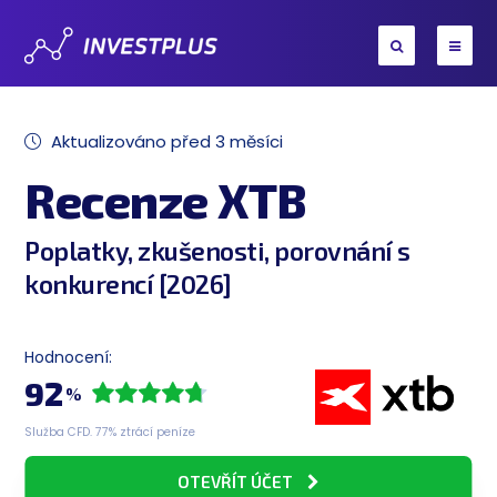
Aktualizováno před 3 měsíci
Recenze XTB
Poplatky, zkušenosti, porovnání s
konkurencí [2026]
Hodnocení:
92
%
Služba CFD. 77% ztrácí peníze
OTEVŘÍT ÚČET