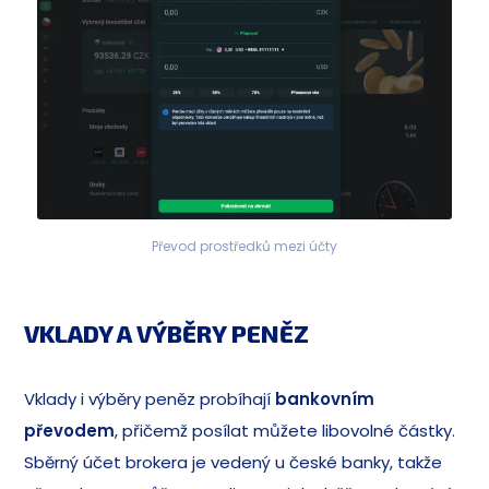
Převod prostředků mezi účty
VKLADY A VÝBĚRY PENĚZ
Vklady i výběry peněz probíhají
bankovním
převodem
, přičemž posílat můžete libovolné částky.
Sběrný účet brokera je vedený u české banky, takže