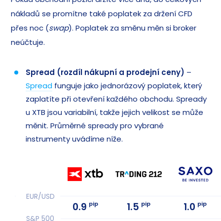
nákladů se promítne také poplatek za držení CFD
přes noc (
swap
). Poplatek za směnu měn si broker
neúčtuje.
Spread (rozdíl nákupní a prodejní ceny)
–
Spread
funguje jako jednorázový poplatek, který
zaplatíte při otevření každého obchodu. Spready
u XTB jsou variabilní, takže jejich velikost se může
měnit. Průměrné spready pro vybrané
instrumenty uvádíme níže.
EUR/USD
pip
pip
pip
0.9
1.5
1.0
S&P 500