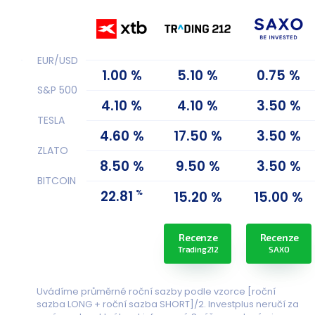
EUR/USD
1.00 %
5.10 %
0.75 %
S&P 500
4.10 %
4.10 %
3.50 %
TESLA
4.60 %
17.50 %
3.50 %
ZLATO
8.50 %
9.50 %
3.50 %
BITCOIN
%
22.81
15.20 %
15.00 %
Recenze
Recenze
Trading212
SAXO
Uvádíme průměrné roční sazby podle vzorce [roční
sazba LONG + roční sazba SHORT]/2. Investplus neručí za