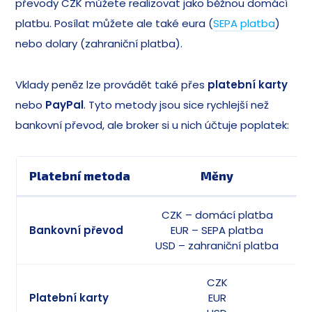
převody CZK můžete realizovat jako běžnou domácí
platbu. Posílat můžete ale také eura (
SEPA platba
)
nebo dolary (zahraniční platba).
Vklady peněz lze provádět také přes
platební karty
nebo
PayPal
. Tyto metody jsou sice rychlejší než
bankovní převod, ale broker si u nich účtuje poplatek:
Platební metoda
Měny
P
CZK – domácí platba
Bankovní převod
EUR – SEPA platba
USD – zahraniční platba
CZK
Platební karty
EUR