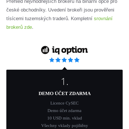
Přehled nejvhodnějších brokerů na binární opce pro
české obchodníky. Uvedení brokeři jsou prověřeni
tísícemi tuzemských traderů. Kompletní
srovnání
brokerů zde
.
1.
DEMO ÚČET ZDARMA
Licence CySEC
Demo účet zdarma
10 USD min. vklad
Všechny vklady pojištěny