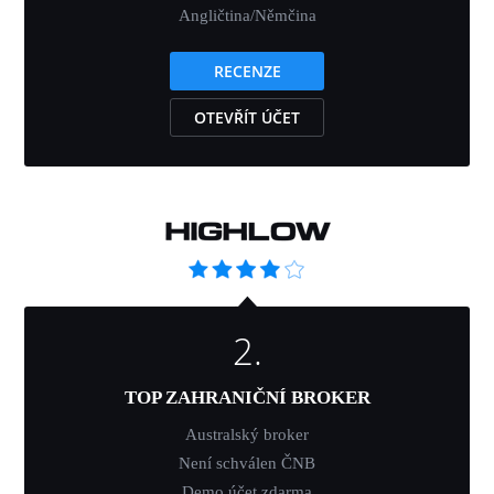
Angličtina/Němčina
RECENZE
OTEVŘÍT ÚČET
2.
TOP ZAHRANIČNÍ BROKER
Australský broker
Není schválen ČNB
Demo účet zdarma