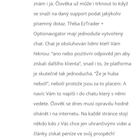
znám i já. Člověka už může i trknout to když
se snaží na daný support podat jakýkoliv
písemný dotaz. Třeba EzTrader +
Optionavigator mají jednoduše vytvořený
chat. Chat je obsluhován lidmi kteří Vám
řeknou: “ano nebo pozitivní odpověd jen aby
získali dalšího klienta”, snad i to, že platforma
je skutečně tak jednoduchá. “Že je huba
nebolí”, nebolí protože jsou za to placeni. A
navíc Vám to napíší i do chatu který s němi
vedete. Člověk se dnes musí opravdu hodně
ohánět i na internetu. Na každé stránce stojí
někdo kdo z Vás chce jen uhrančivými videi a
články získat peníze ve svůj prospěch!