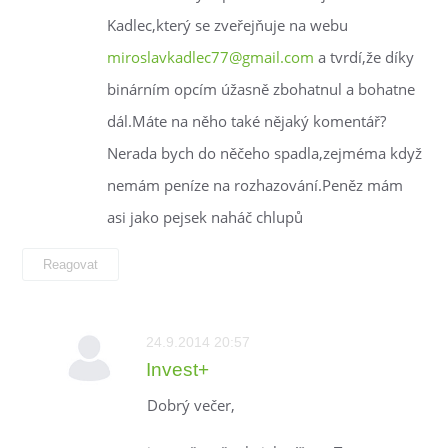
Kadlec,který se zveřejňuje na webu
miroslavkadlec77@gmail.com
a tvrdí,že díky
binárním opcím úžasně zbohatnul a bohatne
dál.Máte na něho také nějaký komentář?
Nerada bych do něčeho spadla,zejméma když
nemám peníze na rozhazování.Peněz mám
asi jako pejsek naháč chlupů
Reagovat
24.9.2014 20:57
Invest+
Dobrý večer,