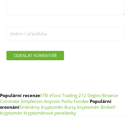
Populární recenze
XTB
eToro
Trading 212
Degiro
Binance
Coinmate
Simplecoin
Anycoin
Portu
Fondee
Populární
srovnání
Směnárny kryptoměn
Burzy kryptoměn
Brokeři
kryptoměn
Kryptoměnové peneženky