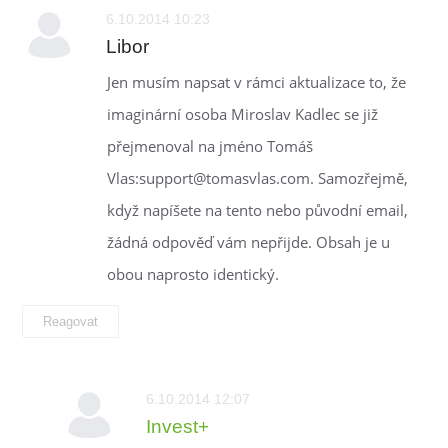
6.10.2014 10:23
Libor
Jen musím napsat v rámci aktualizace to, že
imaginární osoba Miroslav Kadlec se již
přejmenoval na jméno Tomáš
Vlas:support@tomasvlas.com. Samozřejmě,
když napíšete na tento nebo původní email,
žádná odpověď vám nepřijde. Obsah je u
obou naprosto identický.
Reagovat
6.10.2014 12:07
Invest+