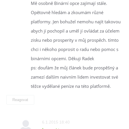
Mě osobně Binární opce zajímají stále.
Opětovně hledám a zkoumám různé
platformy. Jen bohužel nemohu najít takovou
abych jí pochopil a uměl jí ovládat za účelem
zisku nebo prosperity v můj prospěch. tímto
chci i někoho poprosit o radu nebo pomoc s
binárními opcemi. Děkuji Radek
ps: doufám že můj článek bude prospěšný a
zamezí dalším naivním lidem investovat své
těžce vydělané peníze na této platformě.
Reagovat
6.1.2015 18:40