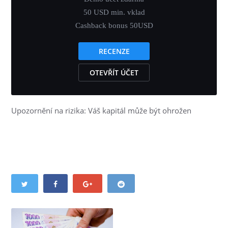
50 USD min. vklad
Cashback bonus 50USD
RECENZE
OTEVŘÍT ÚČET
Upozornění na rizika: Váš kapitál může být ohrožen