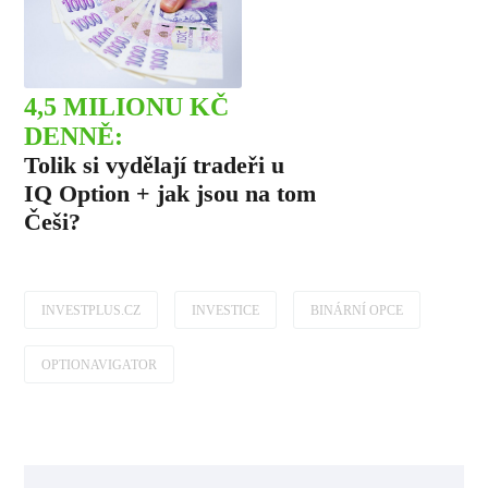
4,5 MILIONU KČ
DENNĚ:
Tolik si vydělají tradeři u
IQ Option + jak jsou na tom
Češi?
INVESTPLUS.CZ
INVESTICE
BINÁRNÍ OPCE
OPTIONAVIGATOR