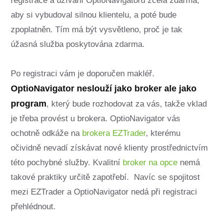
registrace a užívaní OptioNavigatoru zcela zdarma,
aby si vybudoval silnou klientelu, a poté bude
zpoplatněn. Tím má být vysvětleno, proč je tak
úžasná služba poskytována zdarma.
Po registraci vám je doporučen makléř.
OptioNavigator neslouží jako broker ale jako
program
, který bude rozhodovat za vás, takže vklad
je třeba provést u brokera. OptioNavigator vás
ochotně odkáže na
brokera EZTrader
, kterému
očividně nevadí získávat nové klienty prostřednictvím
této pochybné služby. Kvalitní
broker na opce
nemá
takové praktiky určitě zapotřebí. Navíc se spojitost
mezi EZTrader a OptioNavigator nedá při registraci
přehlédnout.