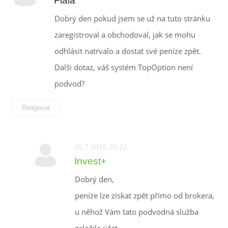
Fiala
Dobrý den pokud jsem se už na tuto stránku
zaregistroval a obchodoval, jak se mohu
odhlásit natrvalo a dostat své peníze zpět.
Dalši dotaz, váš systém TopOption není
podvod?
Reagovat
25.7.2015 20:22
Invest+
Dobrý den,
peníze lze získat zpět přímo od brokera,
u něhož Vám tato podvodná služba
založila účet.