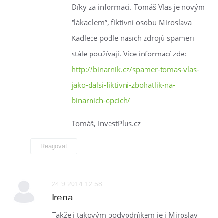
Díky za informaci. Tomáš Vlas je novým
“lákadlem”, fiktivní osobu Miroslava
Kadlece podle našich zdrojů spameři
stále používají. Více informací zde:
http://binarnik.cz/spamer-tomas-vlas-
jako-dalsi-fiktivni-zbohatlik-na-
binarnich-opcich/
Tomáš, InvestPlus.cz
Reagovat
24.9.2014 12:58
Irena
Takže i takovým podvodnìkem je i Miroslav