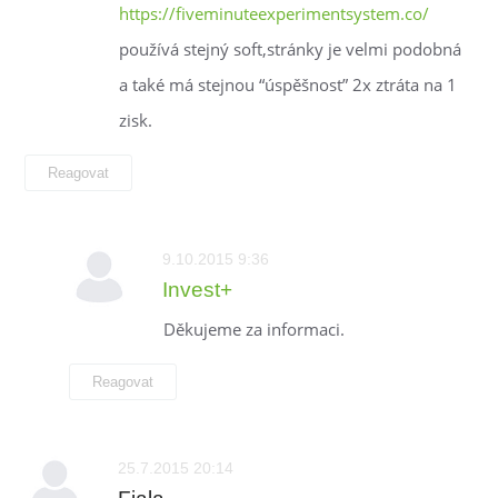
https://fiveminuteexperimentsystem.co/
používá stejný soft,stránky je velmi podobná
a také má stejnou “úspěšnost” 2x ztráta na 1
zisk.
Reagovat
9.10.2015 9:36
Invest+
Děkujeme za informaci.
Reagovat
25.7.2015 20:14